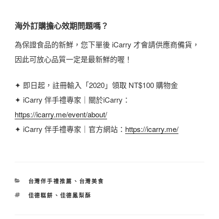
海外訂購擔心效期問題嗎？
為保證食品的新鮮，您下單後 iCarry 才會請供應商備貨，
因此可放心品質一定是最新鮮的喔！
✦ 即日起，註冊輸入「2020」領取 NT$100 購物金
✦ iCarry 伴手禮專家｜關於iCarry：
https://icarry.me/event/about/
✦ iCarry 伴手禮專家｜官方網站：
https://icarry.me/
分
台灣伴手禮推薦
、
台灣美食
類
標
佳德糕餅
、
佳德鳳梨酥
籤