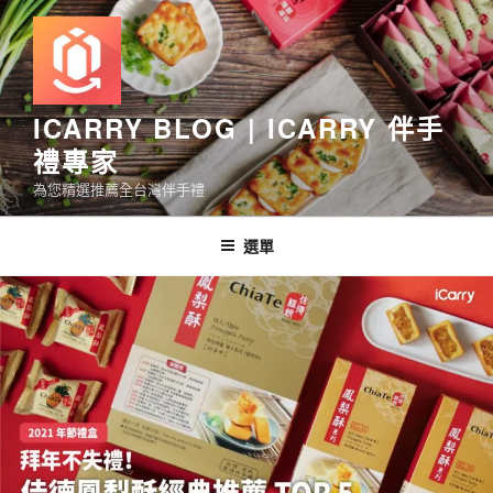
跳
至
主
要
內
ICARRY BLOG | ICARRY 伴手
容
禮專家
為您精選推薦全台灣伴手禮
選單