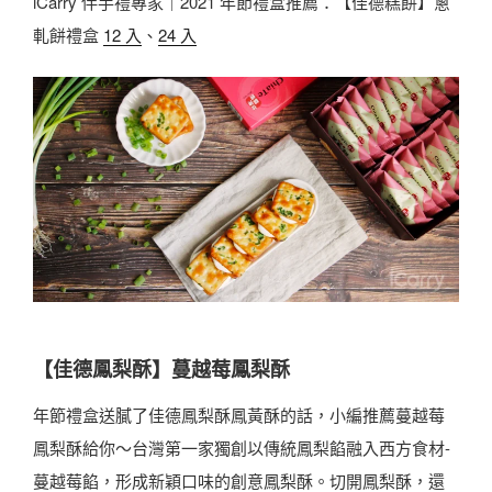
iCarry 伴手禮專家｜2021 年節禮盒推薦：【佳德糕餅】蔥
軋餅禮盒
12 入
、
24 入
【佳德鳳梨酥】蔓越莓鳳梨酥
年節禮盒送膩了佳德鳳梨酥鳳黃酥的話，小編推薦蔓越莓
鳳梨酥給你～台灣第一家獨創以傳統鳳梨餡融入西方食材-
蔓越莓餡，形成新穎口味的創意鳳梨酥。切開鳳梨酥，還