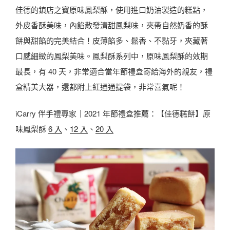
佳德的鎮店之寶原味鳳梨酥，使用進口奶油製造的糕點，
外皮香酥美味，內餡散發清甜鳳梨味，夾帶自然奶香的酥
餅與甜餡的完美結合！皮薄餡多、鬆香、不黏牙，夾藏著
口感細緻的鳳梨美味。鳳梨酥系列中，原味鳳梨酥的效期
最長，有 40 天，非常適合當年節禮盒寄給海外的親友，禮
盒精美大器，還都附上紅通通提袋，非常喜氣呢！
iCarry 伴手禮專家｜2021 年節禮盒推薦：【佳德糕餅】原
味鳳梨酥
6 入
、
12 入
、
20 入