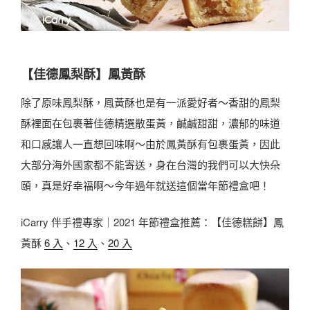
【佳德鳳梨酥】鳳黃酥
除了原味鳳梨酥，鳳黃酥也是有一派愛好者～香甜的鳳梨
酥裡面在包裹著佳德精選散蛋黃，鹹鹹甜甜，濃郁的味道
和口感讓人一直想回味啊～由於鳳黃酥有包裹蛋黃，因此
大部分海外國家都不能寄送，身在台灣的我們可以大快朵
頤，真是好幸福啊～今年過年就送這個當年節禮盒吧！
iCarry 伴手禮專家｜2021 年節禮盒推薦：【佳德糕餅】鳳
黃酥
6 入
、
12 入
、
20 入