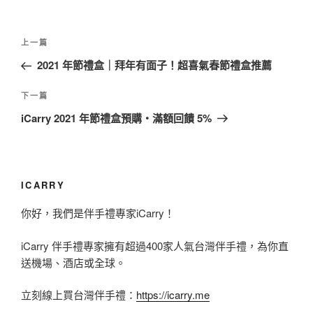
文
上
上一篇
章
一
2021 年節禮盒｜拜年有面子！超喜氣春節禮盒推薦
導
篇
覽
文
下
下一篇
章
一
iCarry 2021 年節禮盒預購・滿額回饋 5%
篇
文
章
ICARRY
你好，我們是伴手禮專家iCarry！
iCarry 伴手禮專家擁有超過400家人氣台灣伴手禮，為你直
送機場、酒店或全球。
立刻線上買台灣伴手禮：
https://icarry.me