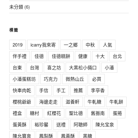
未分類
(6)
標籤
2019
icarry我來寄
一之鄉
中秋
人氣
伴手禮
佳德
佳德糕餅
健康
十大
台北
台東
台灣
喜之坊
大黑松小倆口
小潘
小潘蛋糕坊
巧克力
微熱山丘
必買
快車肉乾
手信
手工
推薦
李亭香
櫻桃爺爺
海邊走走
滋養軒
牛軋糖
牛軋餅
禮盒
糖村
紅櫻花
聖比德
舊振南
蛋捲
蛋黃酥
裕珍馨
送禮
阿聰師
陳允宝泉
陳允寶泉
鳳梨酥
鳳黃酥
黑糖