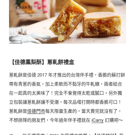
【佳德鳳梨酥】蔥軋餅
禮盒
蔥軋餅是佳德 2017 年才推出的台灣伴手禮，香脆的蘇打餅
帶有青蔥的香氣，加上柔軟而不黏牙的牛軋糖，兩者結合
在一起真的太美味了！完全不會覺得太乾或膩口。另外獨
立包裝讓蔥軋餅讓不受潮，每次品嚐打開時都香脆可口！
蔥軋餅是
佳德門市
每天限量生產的，當天賣完就沒有了，
不想排隊的朋友們，今年過年伴手禮就在
iCarry
訂購吧～