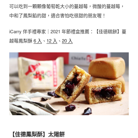
可以吃到一顆顆像葡萄乾大小的蔓越莓，微酸的蔓越莓，
中和了鳳梨餡的甜，適合害怕吃很甜的朋友喔！
iCarry 伴手禮專家｜2021 年節禮盒推薦：【佳德糕餅】蔓
越莓鳳梨酥
6 入
、
12 入
、
20 入
【佳德鳳梨酥】太陽餅