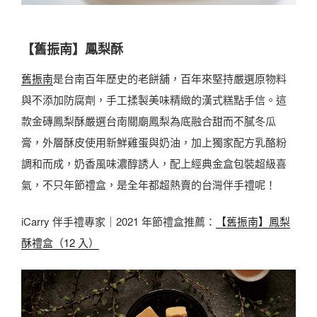
【舊振南】鳳梨酥
舊振南
是台南百年歷史的老餅舖，百年來堅持嚴選原物料
與不添加防腐劑，手工揉製美味精緻的漢式糕點手信。這
款金磚鳳梨酥嚴選台南關廟鳳梨為底融合甜而不膩冬瓜
膏，外層酥皮使用新鮮雞蛋與奶油，加上獨家配方乳酪粉
調和而成，奶香風味濃醇誘人，配上經典金盒包裝超級喜
氣，不只年節禮盒，是全年都超熱賣的台灣伴手禮呢！
iCarry 伴手禮專家｜2021 年節禮盒推薦：
【舊振南】鳳梨
酥禮盒（12 入）