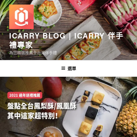
跳
至
主
要
內
ICARRY BLOG | ICARRY 伴手
容
禮專家
為您精選推薦全台灣伴手禮
選單