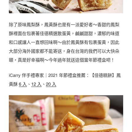
除了原味鳳梨酥，鳳黃酥也是有一派愛好者～香甜的鳳梨
酥裡面在包裹著佳德精選散蛋黃，鹹鹹甜甜，濃郁的味道
和口感讓人一直想回味啊～由於鳳黃酥有包裹蛋黃，因此
大部分海外國家都不能寄送，身在台灣的我們可以大快朵
頤，真是好幸福啊～今年過年就送這個當年節禮盒吧！
iCarry 伴手禮專家｜2021 年節禮盒推薦：【佳德糕餅】鳳
黃酥
6 入
、
12 入
、
20 入