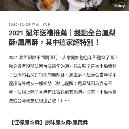
發
2020-12-25
作者:
YUN
佈
2021 過年送禮推薦｜盤點全台鳳梨
於
酥/鳳凰酥，其中這家超特別！
2021 春節倒數不到兩個月，大家開始物色年節禮盒了嗎？
你身邊有沒辦法回台灣過年的海外親友嗎？這次小編盤點
了台灣知名又有特色的鳳梨酥、鳳凰酥，超適合當年伴手
禮讓海外親友一解鄉愁（貼心提醒：鳳凰酥因為含有蛋
黃，法規上除了香港無法寄送到其他海外國家，小編推薦
送給台灣親友也很適合喔！）～
【佳德鳳梨酥】原味鳳梨酥
/鳳黃酥