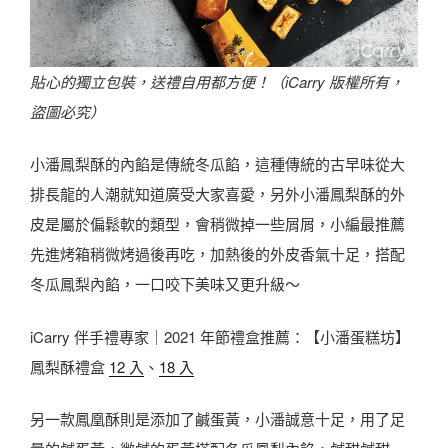
貼心的獨立包裝，送禮自用都方便！（iCarry 版權所有，
盜圖必究）
小潘鳳梨酥的內餡是傳統冬瓜餡，這種傳統的古早味從大
排長龍的人潮就知道廣受大家喜愛，另外小潘鳳梨酥的外
皮是屬於偏鬆軟的類型，會稍微掉一些屑屑，小編最推薦
先進烤箱稍微烤過後再吃，加熱後的外皮香氣十足，搭配
冬瓜鳳梨內餡，一口咬下美味又更升級～
iCarry 伴手禮專家｜2021 年節禮盒推薦：【小潘蛋糕坊】
鳳梨酥禮盒
12 入
、
18 入
另一款鳳凰酥則是添加了鹹蛋黃，小潘誠意十足，用了足