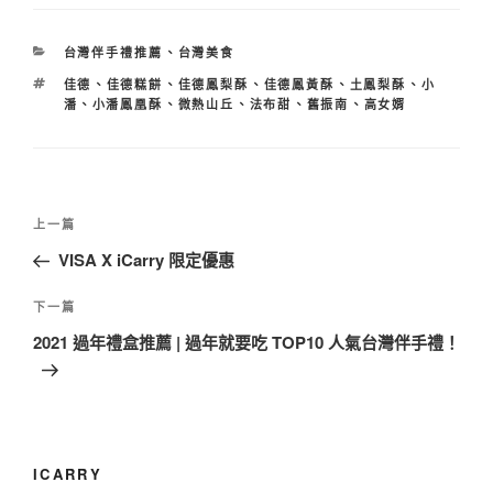
分
台灣伴手禮推薦
、
台灣美食
類
標
佳德
、
佳德糕餅
、
佳德鳳梨酥
、
佳德鳳黃酥
、
土鳳梨酥
、
小
籤
潘
、
小潘鳳凰酥
、
微熱山丘
、
法布甜
、
舊振南
、
高女婿
文
上
上一篇
章
一
VISA X iCarry 限定優惠
導
篇
覽
文
下
下一篇
章
一
2021 過年禮盒推薦 | 過年就要吃 TOP10 人氣台灣伴手禮！
篇
文
章
ICARRY