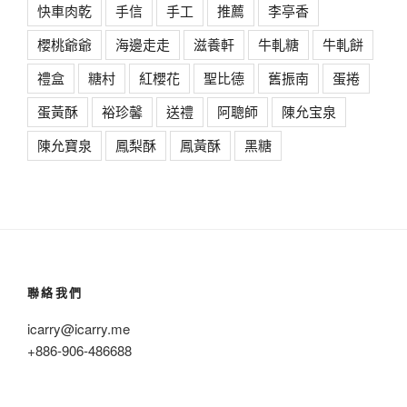
快車肉乾
手信
手工
推薦
李亭香
櫻桃爺爺
海邊走走
滋養軒
牛軋糖
牛軋餅
禮盒
糖村
紅櫻花
聖比德
舊振南
蛋捲
蛋黃酥
裕珍馨
送禮
阿聰師
陳允宝泉
陳允寶泉
鳳梨酥
鳳黃酥
黑糖
聯絡我們
icarry@icarry.me
+886-906-486688