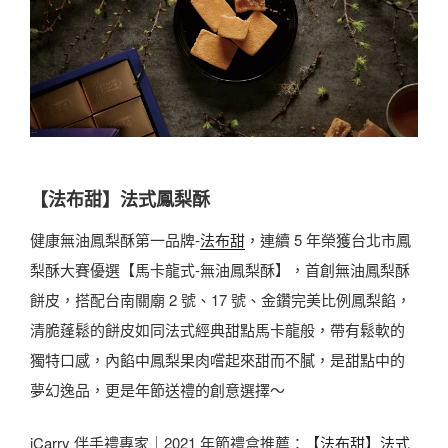
【法布甜】法式鳳梨酥
健康無油鳳梨酥第一品牌-
法布甜
，連續 5 年榮獲台北市鳳
梨酥大賽優選【馬卡龍式-無油鳳梨酥】，首創無油鳳梨酥
餅皮，搭配台南關廟 2 號、17 號、金鑽完美比例鳳梨餡，
清脆蓬鬆的餅皮如同法式經典甜點馬卡龍般，帶有鬆軟的
獨特口感，內餡中鳳梨果肉嚐起來甜而不膩，是甜點中的
夢幻逸品，更是年節送禮的創意選擇～
iCarry 伴手禮專家｜2021 年節禮盒推薦：
【法布甜】法式