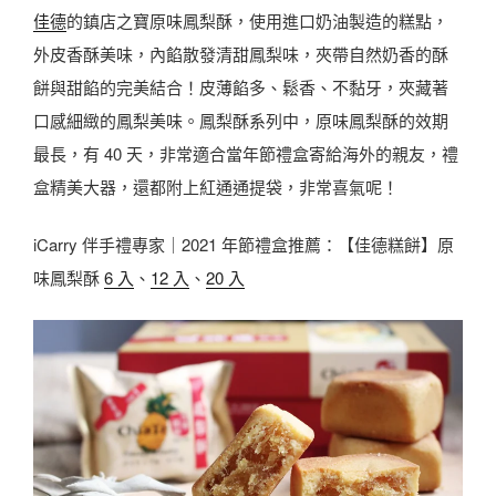
佳德
的鎮店之寶原味鳳梨酥，使用進口奶油製造的糕點，
外皮香酥美味，內餡散發清甜鳳梨味，夾帶自然奶香的酥
餅與甜餡的完美結合！皮薄餡多、鬆香、不黏牙，夾藏著
口感細緻的鳳梨美味。鳳梨酥系列中，原味鳳梨酥的效期
最長，有 40 天，非常適合當年節禮盒寄給海外的親友，禮
盒精美大器，還都附上紅通通提袋，非常喜氣呢！
iCarry 伴手禮專家｜2021 年節禮盒推薦：【佳德糕餅】原
味鳳梨酥
6 入
、
12 入
、
20 入