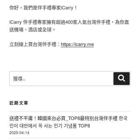
你好，我們是伴手禮專家iCarry！
iCarry 伴手禮專家擁有超過400家人氣台灣伴手禮，為你直
送機場、酒店或全球。
立刻線上買台灣伴手禮：
https://icarry.me
搜
搜
尋
尋
關
鍵
近期文章
字
:
送禮不平庸！韓國來台必買_TOP8最特別台灣伴手禮 한국
인이 대만에서 꼭 사는 인기 기념품 TOP8
2025-04-14