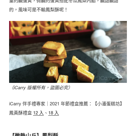
量的鹹蛋黃，微鹹的蛋黃搭配冬瓜鳳梨內餡，鹹甜鹹甜
的，風味可是不輸鳳梨酥呢！
（iCarry 版權所有，盜圖必究）
iCarry 伴手禮專家｜2021 年節禮盒推薦：【小潘蛋糕坊】
鳳黃酥禮盒
12 入
、
18 入
【微熱山丘】鳳梨酥