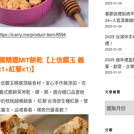
2023-01-04
春節送禮拒絕平
24+人氣清單總
2023-01-04
ttps://icarry.me/product-item/8594
2025 台灣伴
禮！
2023-01-03
備精選MIT餅乾【上信饌玉 義
2025 過年禮
輩、創意、企
1+紅藜x1)】
2023-01-01
上信饌玉精選頂級食材，安心手作無添加，完
義式脆餅質地乾、硬、脆，適合細口品嘗她
文章總覽
粹的核桃越嚼越香。‘紅藜’台灣原生種紅藜，營
文
富層次。品嚐看看，哪款您最喜歡？
章
總
覽
分類