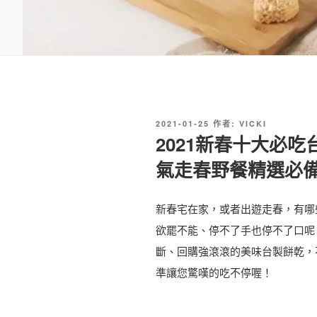
發
2021-01-25
作者:
VICKI
佈
2021新春十大必吃台
於
氣走春野餐精選必備美
新春宅在家，或者出遊走春，有哪
欲罷不能、停不了手也停不了口呢
斷、回購強滾滾的美味台製餅乾，
準讓您驚嘆的吃不停喔！