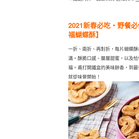
2021新春必吃・野餐必
福蝴蝶酥】
一折、兩折、再對折，每片蝴蝶酥
滿。酥脆口感、層層甜蜜，以及恰
福。甫打開鐵盒的美味餅香，到最後一
就從味覺開始！