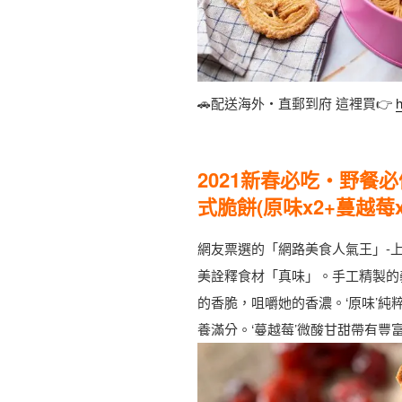
🚗配送海外・直郵到府 這裡買👉
h
2021新春必吃・野餐必
式脆餅(原味x2+蔓越莓x
網友票選的「網路美食人氣王」-
美詮釋食材「真味」。手工精製的
的香脆，咀嚼她的香濃。‘原味’純
養滿分。‘蔓越莓’微酸甘甜帶有豐