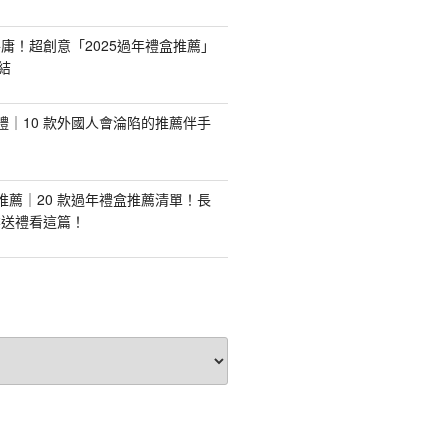
庸！超創意「2025過年禮盒推薦」
結
手禮｜10 款外國人會淪陷的推薦伴手
盒推薦｜20 款過年禮盒推薦清單！長
業送禮看這篇！