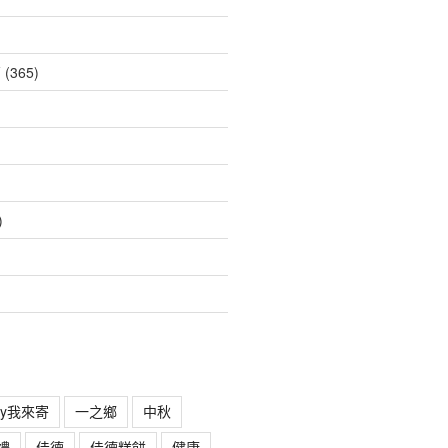
薦
(365)
)
rry我來寄
一之鄉
中秋
禮
佳德
佳德糕餅
健康