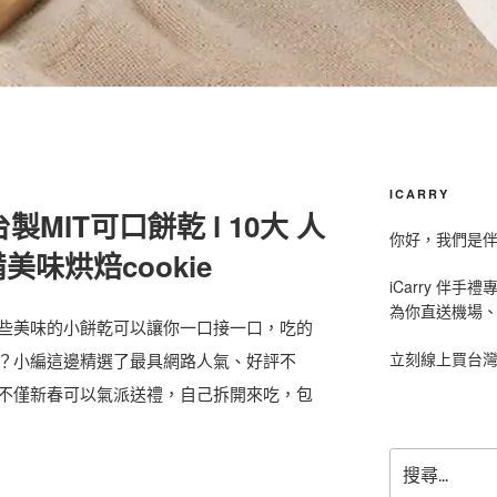
ICARRY
製MIT可口餅乾 l 10大 人
你好，我們是伴手
味烘焙cookie
iCarry 伴
為你直送機場
些美味的小餅乾可以讓你一口接一口，吃的
立刻線上買台
？小編這邊精選了最具網路人氣、好評不
不僅新春可以氣派送禮，自己拆開來吃，包
搜
尋