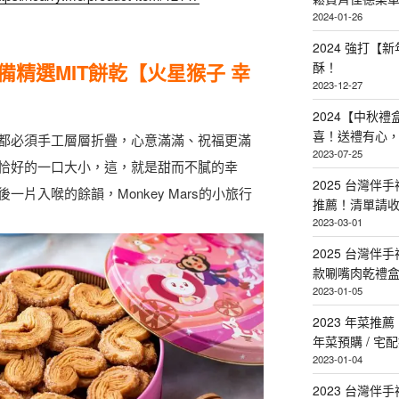
2024-01-26
2024 強打
備精選MIT餅乾【火星猴子 幸
酥！
2023-12-27
2024【中秋
喜！送禮有心
都必須手工層層折疊，心意滿滿、祝福更滿
2023-07-25
恰好的一口大小，這，就是甜而不膩的幸
2025 台灣伴
片入喉的餘韻，Monkey Mars的小旅行
推薦！清單請
2023-03-01
2025 台灣伴
款唰嘴肉乾禮
2023-01-05
2023 年菜
年菜預購 / 宅
2023-01-04
2023 台灣伴