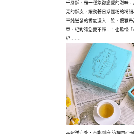
千層酥，是一種象徵戀愛的滋味，
亮的酥皮，耀動著日系麵粉的精細
單純迸發的香氣漫入口腔，優雅帶
章，絕對讓您愛不釋口！也難怪『
絕……..
🚗配送海外・直郵到府 這裡買👉
h