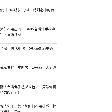
禮指南｜10款別出心裁、絕對必中的台
海外不用出門！iCarry台灣伴手禮專
出貨、直送到家！
台灣手信TOP10｜好吃還能直寄香
！傳承五代百年餅店｜郭元益｜人氣必
梨酥！台灣伴手禮懶人包，一篇帶你買
力iCarry！
購懶人包！一篇了解如何不用排隊，輕
P8！-iCarry