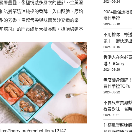
2024-06-24
層層疊疊，像極情感多層次的豐郁～金黃澄
和諾曼第奶油純樸的香醇，入口酥脆，原始
2024最強送
灣伴手禮！
甜的芳香，奏起舌尖與味蕾美妙交織的樂
2024-05-10
萌焙司』的門市總是大排長龍，搶購綿延不
不用排隊！寄送
家｜一鍵快速
2024-04-15
香港人在台必買
港！-iCarry
2024-03-29
老店變身潮牌
買伴手禮TOP8
2024-03-22
不要只會買鳳
得最對味，省時省
2024-02-21
佳德鳳梨酥速
ttps://icarry.me/product-item/12147
鬆買齊佳德菜單TO