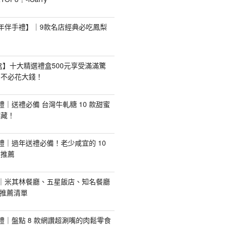
【新年伴手禮】｜9款名店經典必吃鳳梨
禮盒】十大精選禮盒500元享受滿滿驚
，不必花大錢！
手禮｜送禮必備 台灣牛軋糖 10 款甜蜜
收藏！
手禮｜過年送禮必備！老少咸宜的 10
盒推薦
推薦｜米其林餐廳、五星飯店、知名餐廳
配推薦清單
手禮｜盤點 8 款網讚超涮嘴的肉鬆零食