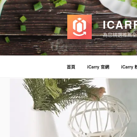
跳
至
主
ICAR
要
內
為您精選推薦全
容
首頁
iCarry 官網
iCarry