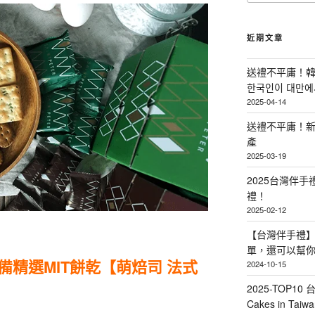
關
鍵
字
近期文章
:
送禮不平庸！韓
한국인이 대만에서
2025-04-14
送禮不平庸！新
產
2025-03-19
2025台灣伴
禮！
2025-02-12
【台灣伴手禮】
單，還可以幫
備精選MIT餅乾【萌焙司 法式
2024-10-15
2025-TOP10 
Cakes in Taiwa