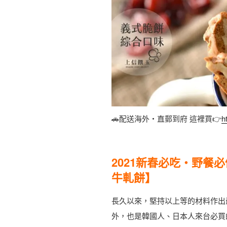
🚗配送海外・直郵到府 這裡買👉
h
2021新春必吃・野餐必
牛軋餅】
長久以來，堅持以上等的材料作出
外，也是韓國人、日本人來台必買