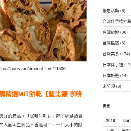
優惠活動
(8)
台灣伴手禮推
台灣旅遊
(36)
台灣民宿
(5)
台灣美食
(174)
日本伴手禮
(17
ttps://icarry.me/product-item/11506
日本旅遊
(14)
未分類
(6)
備精選MIT餅乾【聖比德 咖啡
標籤
最好的產品。「咖啡牛軋餅」除了網路熱賣
2019
ica
的人氣明星商品。香脆可口，一口大小的餅
人氣
伴手