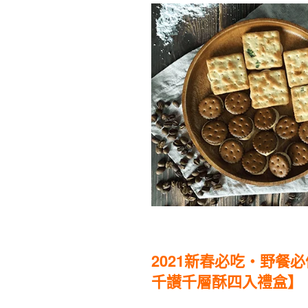
2021新春必吃・野餐必
千讃千層酥四入禮盒】