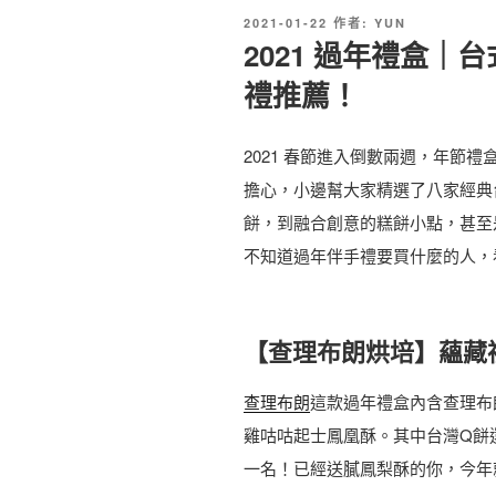
發
2021-01-22
作者:
YUN
佈
2021 過年禮盒｜
於
禮推薦！
2021 春節進入倒數兩週，年節
擔心，小邊幫大家精選了八家經典
餅，到融合創意的糕餅小點，甚至
不知道過年伴手禮要買什麼的人，
【查理布朗烘培】蘊藏
查理布朗
這款過年禮盒內含查理布
雞咕咕起士鳳凰酥。其中台灣Q餅還
一名！已經送膩鳳梨酥的你，今年