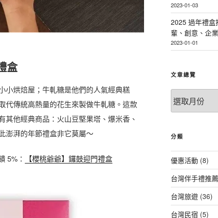
2023-01-03
2025 過年禮
輩、創意、企
2023-01-01
禮盒
文章總覽
小小烘焙屋；牛軋糖是他們的人氣經典糕
文
取代傳統高熱量的花生來製做牛軋糖。這款
章
總
有其他經典商品：火山豆堅果塔、爆米香、
覽
此澎湃的年節禮盒非它莫屬～
分類
饋 5%：
【櫻桃爺爺】鑼鼓迎門禮盒
優惠活動
(8)
台灣伴手禮推
台灣旅遊
(36)
台灣民宿
(5)