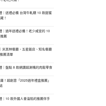
手禮｜送禮必備 台灣牛軋糖 10 款甜蜜
收藏！
手禮｜過年送禮必備！老少咸宜的 10
盒推薦
推薦｜米其林餐廳、五星飯店、知名餐廳
配推薦清單
手禮｜盤點 8 款網讚超涮嘴的肉鬆零食
庸！超創意「2025過年禮盒推薦」
結
手禮｜10 款外國人會淪陷的推薦伴手