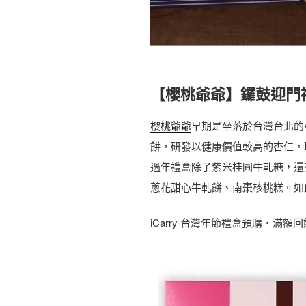
【櫻桃爺爺】鑼鼓迎門
櫻桃爺爺
早期是坐落於台灣台北的
餅，研發以健康價值較高的杏仁，
過年禮盒除了紫米桂圓牛軋糖，還
蔥花甜心牛軋餅、南棗核桃糕。如
iCarry 台灣年節禮盒預購・滿額回