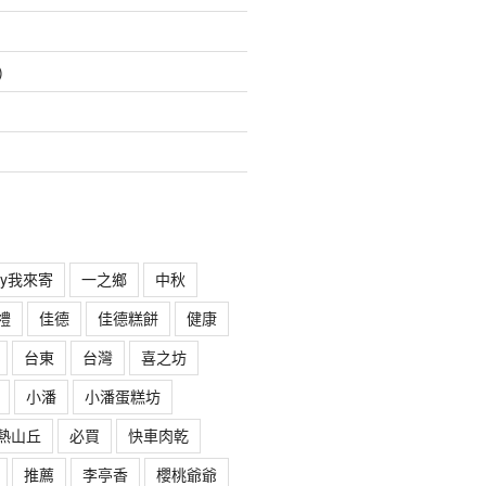
)
rry我來寄
一之鄉
中秋
禮
佳德
佳德糕餅
健康
台東
台灣
喜之坊
小潘
小潘蛋糕坊
熱山丘
必買
快車肉乾
推薦
李亭香
櫻桃爺爺