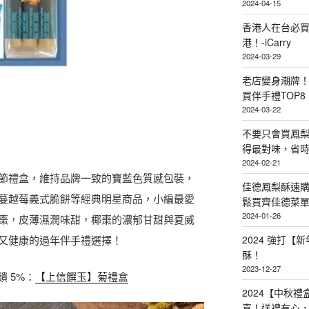
2024-04-15
香港人在台必買
港！-iCarry
2024-03-29
老店變身潮牌
買伴手禮TOP8
2024-03-22
不要只會買鳳
得最對味，省時省
2024-02-21
節禮盒，維持品牌一致的寶藍色質感包裝，
佳德鳳梨酥速
蔓越莓義式脆餅等經典明星商品，小編最愛
鬆買齊佳德菜單TO
2024-01-26
棗，皮薄濕潤味甜，椰棗的濃郁甘甜與夏威
又健康的過年伴手禮選擇！
2024 強打
酥！
2023-12-27
饋 5%：
【上信饌玉】菊禮盒
2024【中秋
喜！送禮有心