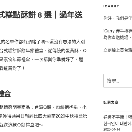
ICARRY
台式糕點酥餅 8 選｜過年送
你好，我們是伴手
iCarry 伴
為你直送機場
禮盒的名單你都有頭緒了嗎～還沒有想法的人別
立刻線上買台
台式糕餅酥餅年節禮盒，從傳統的蛋黃酥、Q
是素食年節禮盒，一次都幫你準備好了，還
看這篇對了！
搜
尋
關
禮盒
鍵
字
近期文章
朗精選明星商品：台灣Q餅、肉鬆抱抱捲、小
:
獲得蘋果日報評比四大超商2020中秋禮盒第
送禮不平庸！韓
한국인이 대만에서
就送這款Ｑ餅禮盒吧～
2025-04-14