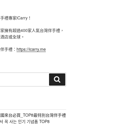
禮專家iCarry！
手禮專家擁有超過400家人氣台灣伴手禮，
、酒店或全球。
灣伴手禮：
https://icarry.me
搜
尋
國來台必買_TOP8最特別台灣伴手禮
 꼭 사는 인기 기념품 TOP8