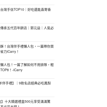
台灣手信TOP10｜好吃還能直寄香
！傳承五代百年餅店｜郭元益｜人氣必
梨酥！台灣伴手禮懶人包，一篇帶你買
力iCarry！
購懶人包！一篇了解如何不用排隊，輕
P8！-iCarry
【新年伴手禮】｜9款名店經典必吃鳳梨
禮盒】十大精選禮盒500元享受滿滿驚
，不必花大錢！