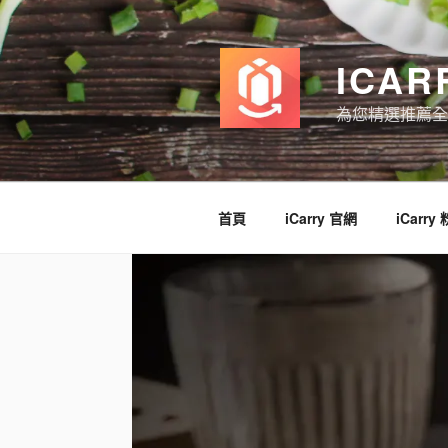
跳
至
主
ICAR
要
內
為您精選推薦全
容
首頁
iCarry 官網
iCarry