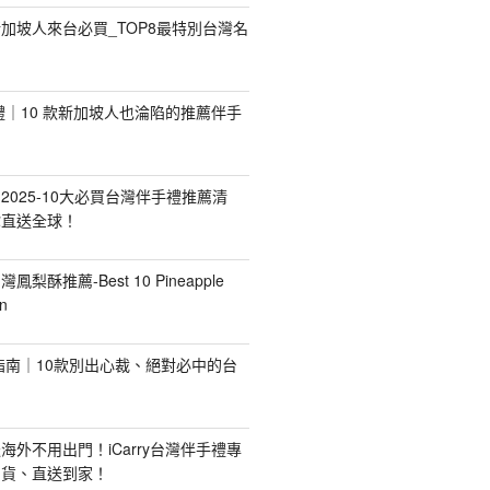
加坡人來台必買_TOP8最特別台灣名
手禮｜10 款新加坡人也淪陷的推薦伴手
2025-10大必買台灣伴手禮推薦清
你直送全球！
台灣鳳梨酥推薦-Best 10 Pineapple
n
禮指南｜10款別出心裁、絕對必中的台
海外不用出門！iCarry台灣伴手禮專
出貨、直送到家！