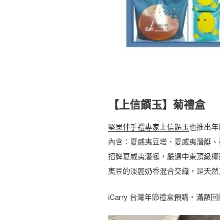
【上信饌玉】菊禮盒
堅果伴手禮專家上信饌玉
也推出年
內含：夏威夷豆塔、夏威夷潛艇、
招牌夏威夷潛艇，嚴選中東頂級椰
夷豆的淡麗奶香混合交織，是天然
iCarry 台灣年節禮盒預購・滿額回