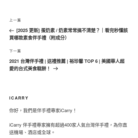
文
上
上一篇
章
一
[2025 更新] 蛋奶素 / 奶素常常搞不清楚？｜看完秒懂該
導
篇
買哪款素食伴手禮（附成分）
覽
文
章
下
下一篇
一
2021 台灣伴手禮 | 送禮推薦 | 裕珍馨 TOP 6 | 美國華人超
篇
愛的台式美食糕餅！
文
章
ICARRY
你好，我們是伴手禮專家iCarry！
iCarry 伴手禮專家擁有超過400家人氣台灣伴手禮，為你直
送機場、酒店或全球。