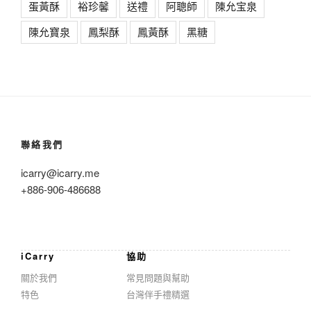
蛋黃酥
裕珍馨
送禮
阿聰師
陳允宝泉
陳允寶泉
鳳梨酥
鳳黃酥
黑糖
聯絡我們
icarry@icarry.me
+886-906-486688
iCarry
協助
關於我們
常見問題與幫助
特色
台灣伴手禮精選