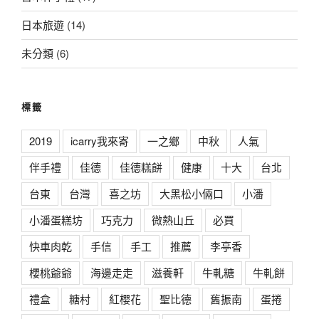
日本旅遊
(14)
未分類
(6)
標籤
2019
icarry我來寄
一之鄉
中秋
人氣
伴手禮
佳德
佳德糕餅
健康
十大
台北
台東
台灣
喜之坊
大黑松小倆口
小潘
小潘蛋糕坊
巧克力
微熱山丘
必買
快車肉乾
手信
手工
推薦
李亭香
櫻桃爺爺
海邊走走
滋養軒
牛軋糖
牛軋餅
禮盒
糖村
紅櫻花
聖比德
舊振南
蛋捲