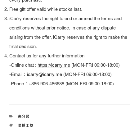
Free gift offer valid while stocks last.
iCarry reserves the right to end or amend the terms and
conditions without prior notice. In case of any dispute
arising from the offer, iCarry reserves the right to make the
final decision.
Contact us for any further information
-Online chat :
https://icarry.me
(MON-FRI 09:00-18:00)
-Email：
icarry@icarry.me
(MON-FRI 09:00-18:00)
-Phone：+886-906-486688 (MON-FRI 09:00-18:00)
分
未分類
類
標
星球工坊
籤