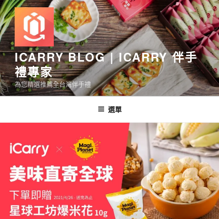
跳
至
主
要
內
ICARRY BLOG | ICARRY 伴手
容
禮專家
為您精選推薦全台灣伴手禮
選單