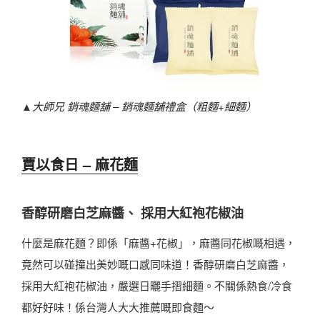
▲
大師兄 銷魂麵舖 – 銷魂麵舖禮盒（粗麵+細麵）
賈以食日 – 麻花麵
香醇研磨白芝麻醬、 採用大紅袍花椒油
什麼是麻花麵？即係「麻醬+花椒」，麻醬同花椒嘅相遇，
竟然可以碰撞出美妙嘅口感同味道！香醇研磨白芝麻醬，
採用大紅袍花椒油，嚴選日曬手摺細麵。不關係熱食/冷食
都好好味！係台灣人大大推薦嘅即食麵～