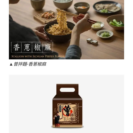
▲
曾拌麵-香蔥椒麻