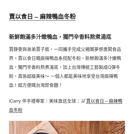
賈以食日 – 麻辣鴨血冬粉
新鮮飽滿多汁嫩鴨血，獨門辛香料熬煮湯底
賈靜雯與弟弟賈子宸，一同攜手完成父親嘅夢想勇闖食品
界。賈以食日嘅麻辣鴨血系搭配冬粉，新鮮飽滿多汁嫩鴨
血，獨門辛香料熬煮湯底，加上台灣傳統工藝製成Q彈冬
粉，真係超級美味～ 一個人都能美味地享受台灣麻辣鴨
血！超方便嘅台灣即食麵！
iCarry 伴手禮專家｜美味直送全球：
🛒
賈以食日 – 麻辣鴨
血冬粉