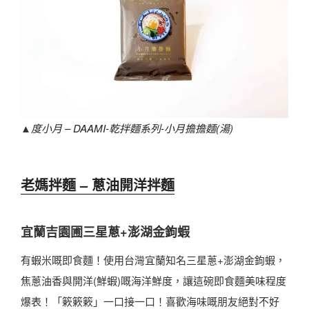
▲
度小月 – DAAMI-乾拌麵系列-小月擔擔麵(湯)
老媽拌麵 – 蔥油開洋拌麵
宜蘭吉園圃三星蔥+澎湖金鉤蝦
有蝦米嘅即食麵！使用台灣宜蘭知名三星蔥+澎湖金鉤蝦，
焦蔥油香與開洋(鮮蝦)嘅海洋鮮度，讓這碗即食麵美味程度
爆表！「簌簌簌」一口接一口！喜歡海味嘅朋友絕對不好