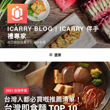
跳
至
主
要
內
ICARRY BLOG | ICARRY 伴手
容
禮專家
為您精選推薦全台灣伴手禮
選單