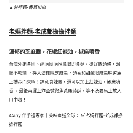
▲
曾拌麵-香蔥椒麻
老媽拌麵-老成都擔擔拌麵
濃郁的芝麻醬，花椒紅辣油，椒麻噴香
台灣外銷各國、網購團購推薦嘅即食麵，燙好嘅麵條，滑
順不軟爛 ，拌入濃郁嘅芝麻醬，麵香和甜鹹嘅麻醬味道馬
上撲鼻而來啊！鐘意食辣嘅，還可以加上紅辣油，椒麻噴
香 ，最後再灑上炸至微微焦黃嘅蒜酥，等不及要馬上放入
口中啦！
iCarry 伴手禮專家｜美味直送全球：
🛒
老媽拌麵-老成都擔
擔拌麵