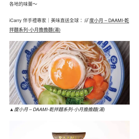
各地的味蕾～
iCarry 伴手禮專家｜美味直送全球：
🛒
度小月 – DAAMI-乾
拌麵系列-小月擔擔麵(湯)
▲
度小月 – DAAMI-乾拌麵系列-小月擔擔麵(湯)