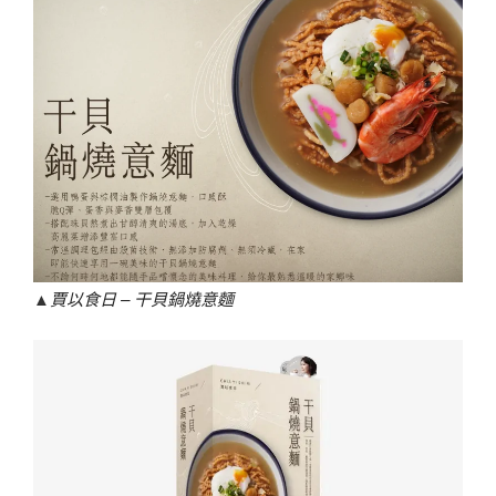
▲
賈以食日 – 干貝鍋燒意麵