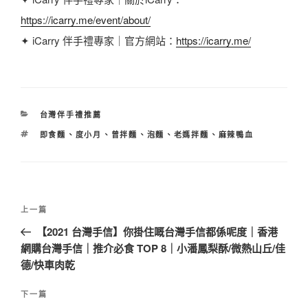
https://icarry.me/event/about/
✦ iCarry 伴手禮專家｜官方網站：
https://icarry.me/
分
台灣伴手禮推薦
類
標
即食麵
、
度小月
、
曾拌麵
、
泡麵
、
老媽拌麵
、
麻辣鴨血
籤
文
上
上一篇
章
一
【2021 台灣手信】你掛住嘅台灣手信都係呢度｜香港
導
篇
網購台灣手信｜推介必食 TOP 8｜小潘鳳梨酥/微熱山丘/佳
覽
文
德/快車肉乾
章
下
下一篇