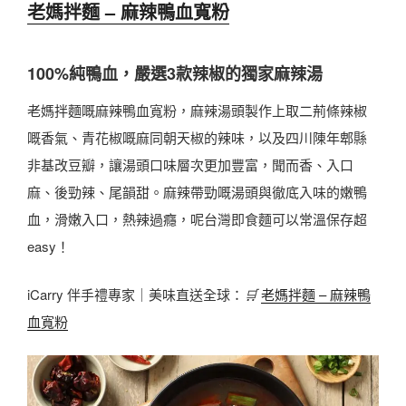
老媽拌麵 – 麻辣鴨血寬粉
100%純鴨血，嚴選3款辣椒的獨家麻辣湯
老媽拌麵嘅麻辣鴨血寬粉，麻辣湯頭製作上取二荊條辣椒
嘅香氣、青花椒嘅麻同朝天椒的辣味，以及四川陳年郫縣
非基改豆瓣，讓湯頭口味層次更加豐富，聞而香、入口
麻、後勁辣、尾韻甜。麻辣帶勁嘅湯頭與徹底入味的嫩鴨
血，滑嫩入口，熱辣過癮，呢台灣即食麵可以常溫保存超
easy！
iCarry 伴手禮專家｜美味直送全球：
🛒
老媽拌麵 – 麻辣鴨
血寬粉