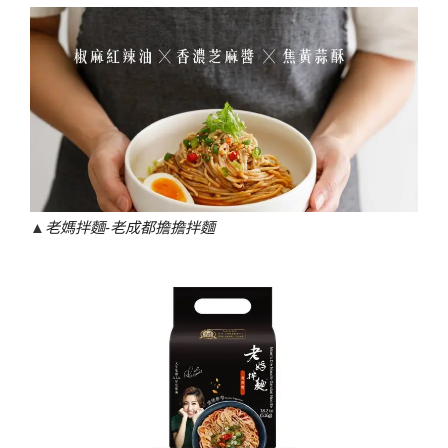
▲
老媽拌麵-老成都擔擔拌麵