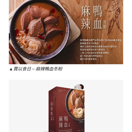
▲
賈以食日 – 麻辣鴨血冬粉