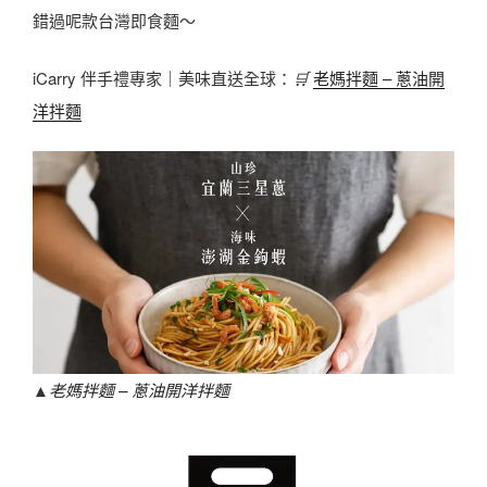
錯過呢款台灣即食麵～
iCarry 伴手禮專家｜美味直送全球：
🛒
老媽拌麵 – 蔥油開
洋拌麵
▲
老媽拌麵 – 蔥油開洋拌麵