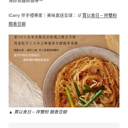
灣即食麵新滋味～
iCarry 伴手禮專家｜美味直送全球：
🛒
賈以食日 – 拌雙粉
醋香豆瓣
▲
賈以食日 – 拌雙粉 醋香豆瓣