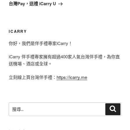
一
台灣Pay，送禮 iCarry U
篇
文
章
ICARRY
你好，我們是伴手禮專家iCarry！
iCarry 伴手禮專家擁有超過400家人氣台灣伴手禮，為你直
送機場、酒店或全球。
立刻線上買台灣伴手禮：
https://icarry.me
搜
搜
尋
尋
關
鍵