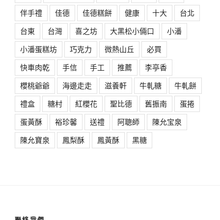
伴手禮
佳德
佳德糕餅
健康
十大
台北
台東
台灣
喜之坊
大黑松小倆口
小潘
小潘蛋糕坊
巧克力
微熱山丘
必買
快車肉乾
手信
手工
推薦
李亭香
櫻桃爺爺
海邊走走
滋養軒
牛軋糖
牛軋餅
禮盒
糖村
紅櫻花
聖比德
舊振南
蛋捲
蛋黃酥
裕珍馨
送禮
阿聰師
陳允宝泉
陳允寶泉
鳳梨酥
鳳黃酥
黑糖
聯絡我們