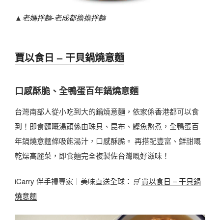
▲
老媽拌麵-老成都擔擔拌麵
賈以食日 – 干貝鍋燒意麵
口感酥脆、全鴨蛋百年鍋燒意麵
台灣南部人從小吃到大的鍋燒意麵，依家係香港都可以食
到！即食麵嘅湯頭係由珠貝、昆布、鰹魚熬煮，全鴨蛋百
年鍋燒意麵條吸飽湯汁，口感酥脆。 再搭配豐富、鮮甜嘅
乾燥高麗菜，即食麵完全複製佐台灣嘅好滋味！
iCarry 伴手禮專家｜美味直送全球：
🛒
賈以食日 – 干貝鍋
燒意麵