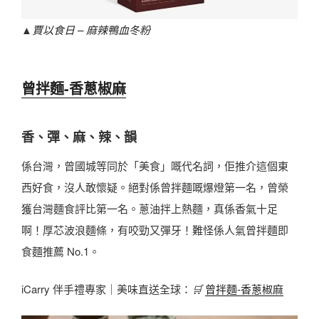
▲
賈以食日 – 麻辣鴨血冬粉
曾拌麵-香蔥椒麻
香、彈、麻、辣、韻
係台灣，曾國城等同於「美食」嘅代名詞，佢推介這個東
西好食，沒人敢懷疑。絕對係曾拌麵嘅爆燈第一名，曾榮
獲台灣麵食評比第一名。蔥油拌上熱麵，真係香氣十足
啊！厚芯波浪麵條，有咬勁又彈牙！難怪係人氣曾拌麵即
食麵推薦 No.1。
iCarry 伴手禮專家｜美味直送全球：
🛒
曾拌麵-香蔥椒麻