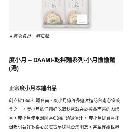
▲
賈以食日 – 麻花麵
度小月 – DAAMI-乾拌麵系列-小月擔擔麵
(湯)
正宗度小月本舖出品
創立於1895年嘅台南，度小月係許多遊客造訪台南必食美
食之一。度小月擔仔麵好吃嘅秘密就在於撲鼻而來的肉燥
香，度小月使用滑順香Q的細麵吸湯汁， 度小月即食麵不
但吸引著許多喜愛品嚐古早味嘅台灣朋友，甚至俘獲世界