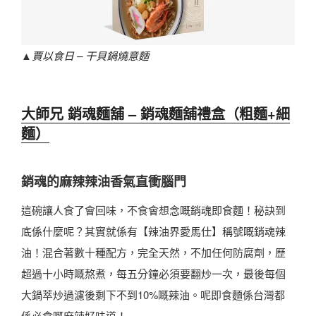
▲
賈以食日 – 干貝鍋燒意麵
大師兄 銷魂麵舖 – 銷魂麵舖禮盒（粗麵+細
麵）
銷魂的麻辣辣油香氣直衝腦門
這碗讓人食了會回味，不食會想念嘅銷魂即食麵！秘訣到
底係什麼呢？其實就係有【辣油界愛馬仕】稱號嘅銷魂辣
油！混合著數十種配方，完全天然，不加任何防腐劑，歷
超過十小時嘅熬煮，每五分鐘必須要翻炒一次，最後每個
大鍋萃炒過濾後剩下不到10%嘅辣油。呢即食麵係台灣都
係必食嘅麻辣好味道！