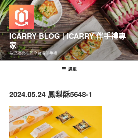
跳
至
主
要
內
ICARRY BLOG | ICARRY 伴手禮專
容
家
為您精選推薦全台灣伴手禮
選單
2024.05.24 鳳梨酥5648-1