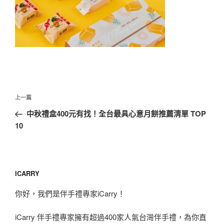
文
上
上一篇
章
一
中秋禮盒400元有找！全台最具心意月餅推薦清單 TOP
導
篇
10
覽
文
章
ICARRY
你好，我們是伴手禮專家iCarry！
iCarry 伴手禮專家擁有超過400家人氣台灣伴手禮，為你直