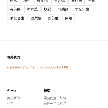
禮盒
糖村
紅櫻花
聖比德
舊振南
蛋捲
蛋黃酥
裕珍馨
送禮
阿聰師
陳允宝泉
陳允寶泉
鳳梨酥
鳳黃酥
黑糖
聯絡我們
icarry@icarry.me
+886-906-486688
iCarry
協助
關於我們
常見問題與幫助
特色
台灣伴手禮精選