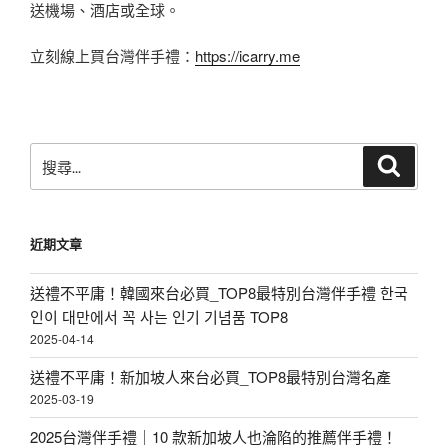
送機場、酒店或全球。
立刻線上買台灣伴手禮：
https://icarry.me
搜
搜
尋
尋
關
鍵
近期文章
字:
送禮不平庸！韓國來台必買_TOP8最特別台灣伴手禮 한국
인이 대만에서 꼭 사는 인기 기념품 TOP8
2025-04-14
送禮不平庸！新加坡人來台必買_TOP8最特別台灣名產
2025-03-19
2025台灣伴手禮｜10 款新加坡人也淪陷的推薦伴手禮！