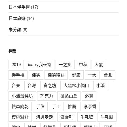
日本伴手禮
(17)
日本旅遊
(14)
未分類
(6)
標籤
2019
icarry我來寄
一之鄉
中秋
人氣
伴手禮
佳德
佳德糕餅
健康
十大
台北
台東
台灣
喜之坊
大黑松小倆口
小潘
小潘蛋糕坊
巧克力
微熱山丘
必買
快車肉乾
手信
手工
推薦
李亭香
櫻桃爺爺
海邊走走
滋養軒
牛軋糖
牛軋餅