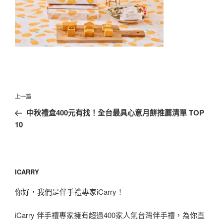
文
上
上一篇
章
一
中秋禮盒400元有找！全台最具心意月餅推薦清單 TOP
導
篇
10
覽
文
章
ICARRY
你好，我們是伴手禮專家iCarry！
iCarry 伴手禮專家擁有超過400家人氣台灣伴手禮，為你直