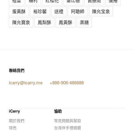
禮盒
糖村
紅櫻花
聖比德
舊振南
蛋捲
蛋黃酥
裕珍馨
送禮
阿聰師
陳允宝泉
陳允寶泉
鳳梨酥
鳳黃酥
黑糖
聯絡我們
icarry@icarry.me
+886-906-486688
iCarry
協助
關於我們
常見問題與幫助
特色
台灣伴手禮精選