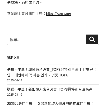
送機場、酒店或全球。
立刻線上買台灣伴手禮：
https://icarry.me
搜
搜
尋
尋
關
鍵
近期文章
字:
送禮不平庸！韓國來台必買_TOP8最特別台灣伴手禮 한국
인이 대만에서 꼭 사는 인기 기념품 TOP8
2025-04-14
送禮不平庸！新加坡人來台必買_TOP8最特別台灣名產
2025-03-19
2025台灣伴手禮｜10 款新加坡人也淪陷的推薦伴手禮！