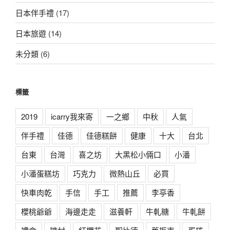
日本伴手禮
(17)
日本旅遊
(14)
未分類
(6)
標籤
2019
icarry我來寄
一之鄉
中秋
人氣
伴手禮
佳德
佳德糕餅
健康
十大
台北
台東
台灣
喜之坊
大黑松小倆口
小潘
小潘蛋糕坊
巧克力
微熱山丘
必買
快車肉乾
手信
手工
推薦
李亭香
櫻桃爺爺
海邊走走
滋養軒
牛軋糖
牛軋餅