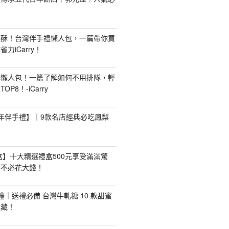
梨酥！台灣伴手禮懶人包，一篇帶你買
力iCarry！
購懶人包！一篇了解如何不用排隊，輕
P8！-iCarry
【新年伴手禮】｜9款名店經典必吃鳳梨
禮盒】十大精選禮盒500元享受滿滿驚
，不必花大錢！
手禮｜送禮必備 台灣牛軋糖 10 款甜蜜
收藏！