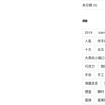
未分類
(6)
標籤
2019
ica
人氣
伴手
十大
台北
大黑松小倆口
巧克力
微
手信
手工
海邊走走
禮盒
糖村
蛋捲
蛋黃