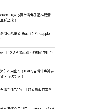
2025-10大必買台灣伴手禮推薦清
你直送全球！
台灣鳳梨酥推薦-Best 10 Pineapple
n
禮指南｜10款別出心裁、絕對必中的台
海外不用出門！iCarry台灣伴手禮專
出貨、直送到家！
台灣手信TOP10｜好吃還能直寄香
！傳承五代百年餅店｜郭元益｜人氣必