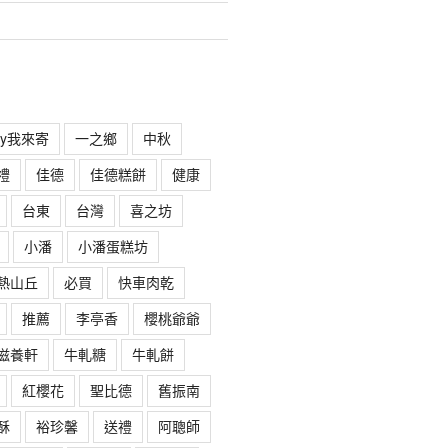
rry我來寄
一之鄉
中秋
禮
佳德
佳德糕餅
健康
台東
台灣
喜之坊
小潘
小潘蛋糕坊
熱山丘
必買
快車肉乾
推薦
李亭香
櫻桃爺爺
滋養軒
牛軋糖
牛軋餅
紅櫻花
聖比德
舊振南
酥
裕珍馨
送禮
阿聰師