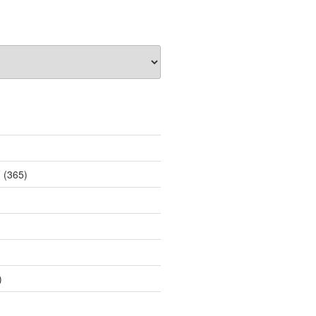
薦
(365)
)