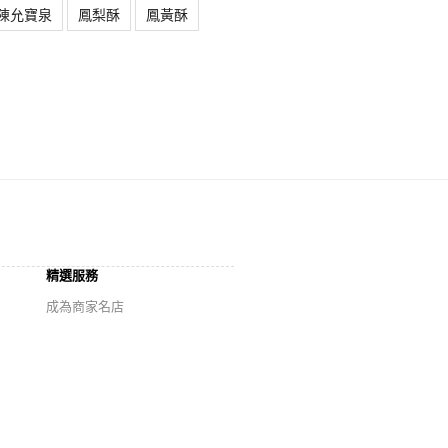
陳允寶泉
鳳梨酥
鳳黃酥
精選服務
成為商家名店