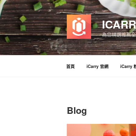
跳
至
主
ICAR
要
內
為您精選推薦全
容
首頁
iCarry 官網
iCarry
Blog