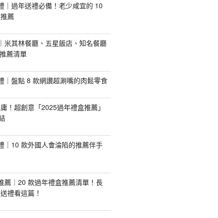
手禮｜過年送禮必備！老少咸宜的 10
盒推薦
推薦｜米其林餐廳、五星飯店、知名餐廳
配推薦清單
手禮｜盤點 8 款網讚超涮嘴的肉鬆零食
庸！超創意「2025過年禮盒推薦」
結
手禮｜10 款外國人會淪陷的推薦伴手
盒推薦｜20 款過年禮盒推薦清單！長
業送禮看這篇！