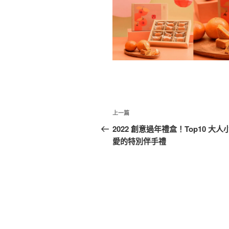
文
上
上一篇
章
一
2022 創意過年禮盒！Top10 大人
篇
愛的特別伴手禮
導
文
覽
章