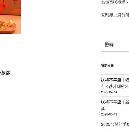
為你直送機場
立刻線上買台
搜
尋
關
鍵
字:
近期文章
小孩都
送禮不平庸！韓
한국인이 대만에서
2025-04-14
送禮不平庸！新
產
2025-03-19
2025台灣伴