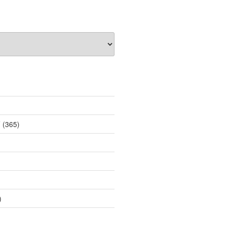
薦
(365)
)