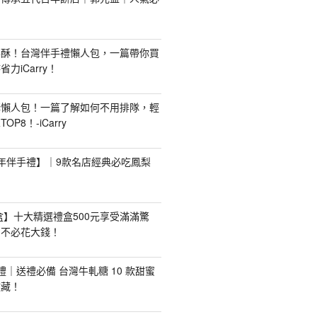
梨酥！台灣伴手禮懶人包，一篇帶你買
力iCarry！
購懶人包！一篇了解如何不用排隊，輕
P8！-iCarry
【新年伴手禮】｜9款名店經典必吃鳳梨
禮盒】十大精選禮盒500元享受滿滿驚
，不必花大錢！
手禮｜送禮必備 台灣牛軋糖 10 款甜蜜
收藏！