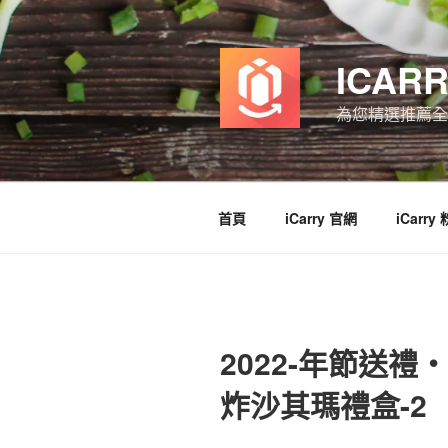
跳
至
主
ICAR
要
內
為您精選推薦全
容
首頁
iCarry 官網
iCarry
2022-年節送禮
炸沙其瑪禮盒-2