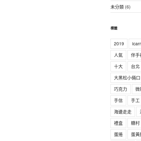
未分類
(6)
標籤
2019
ica
人氣
伴手
十大
台北
大黑松小倆口
巧克力
微
手信
手工
海邊走走
禮盒
糖村
蛋捲
蛋黃