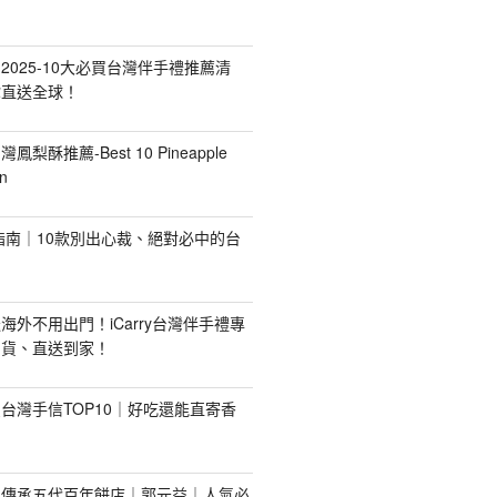
2025-10大必買台灣伴手禮推薦清
你直送全球！
台灣鳳梨酥推薦-Best 10 Pineapple
n
禮指南｜10款別出心裁、絕對必中的台
海外不用出門！iCarry台灣伴手禮專
出貨、直送到家！
台灣手信TOP10｜好吃還能直寄香
！傳承五代百年餅店｜郭元益｜人氣必