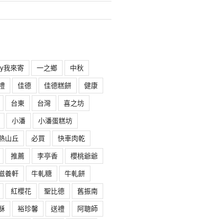
rry我來寄
一之鄉
中秋
禮
佳德
佳德糕餅
健康
台東
台灣
喜之坊
小潘
小潘蛋糕坊
熱山丘
必買
快車肉乾
推薦
李亭香
櫻桃爺爺
滋養軒
牛軋糖
牛軋餅
紅櫻花
聖比德
舊振南
酥
裕珍馨
送禮
阿聰師