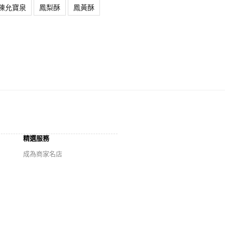
陳允寶泉
鳳梨酥
鳳黃酥
精選服務
成為商家名店