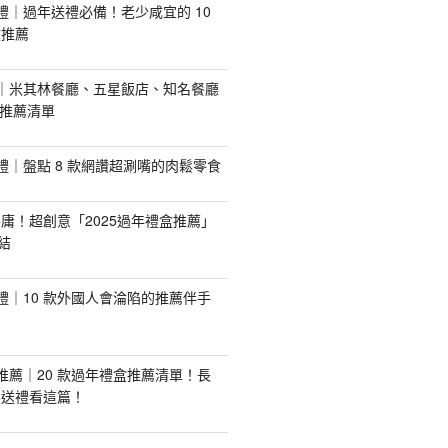
手禮｜過年送禮必備！老少咸宜的 10
盒推薦
推薦｜米其林餐廳、五星飯店、知名餐廳
配推薦清單
手禮｜盤點 8 款網讚超涮嘴的肉鬆零食
庸！超創意「2025過年禮盒推薦」
結
手禮｜10 款外國人會淪陷的推薦伴手
盒推薦｜20 款過年禮盒推薦清單！長
業送禮看這篇！