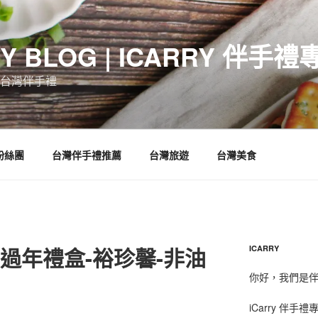
RY BLOG | ICARRY 伴手禮
台灣伴手禮
 粉絲團
台灣伴手禮推薦
台灣旅遊
台灣美食
・過年禮盒-裕珍馨-非油
ICARRY
你好，我們是伴手
iCarry 伴