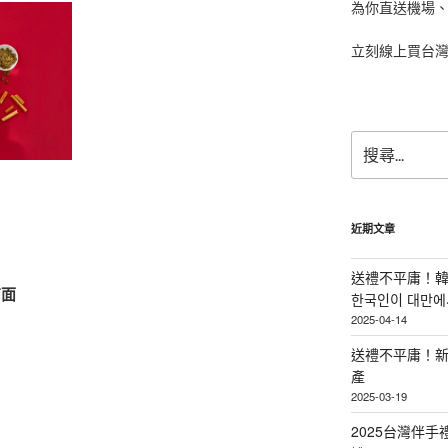
為你直送機場
立刻線上買台
搜
尋
關
鍵
字:
近期文章
送禮不平庸！韓
有面
한국인이 대만에서
2025-04-14
送禮不平庸！新
產
2025-03-19
2025台灣伴