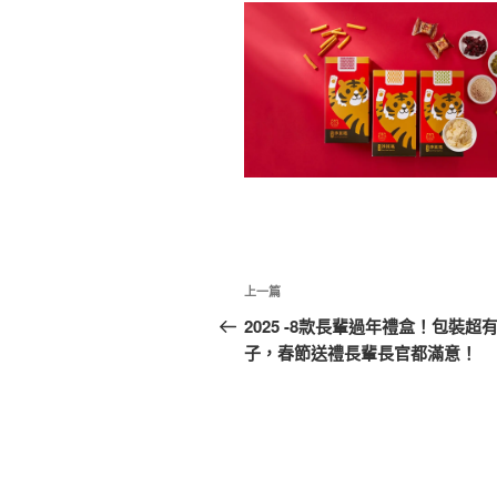
文
上
上一篇
章
一
2025 -8款長輩過年禮盒！包裝超
篇
子，春節送禮長輩長官都滿意！
導
文
覽
章