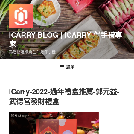
跳
至
主
要
內
ICARRY BLOG | ICARRY 伴手禮專
容
家
為您精選推薦全台灣伴手禮
選單
iCarry-2022-過年禮盒推薦-郭元益-
武德宮發財禮盒