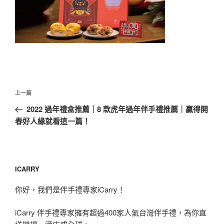
文
上
上一篇
章
一
2022 過年禮盒推薦｜8 款虎年過年伴手禮推薦｜贏得開
導
篇
春好人緣就看這一篇！
覽
文
章
ICARRY
你好，我們是伴手禮專家iCarry！
iCarry 伴手禮專家擁有超過400家人氣台灣伴手禮，為你直