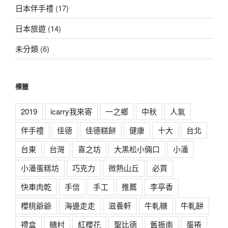
日本伴手禮
(17)
日本旅遊
(14)
未分類
(6)
標籤
2019
icarry我來寄
一之鄉
中秋
人氣
伴手禮
佳德
佳德糕餅
健康
十大
台北
台東
台灣
喜之坊
大黑松小倆口
小潘
小潘蛋糕坊
巧克力
微熱山丘
必買
快車肉乾
手信
手工
推薦
李亭香
櫻桃爺爺
海邊走走
滋養軒
牛軋糖
牛軋餅
禮盒
糖村
紅櫻花
聖比德
舊振南
蛋捲