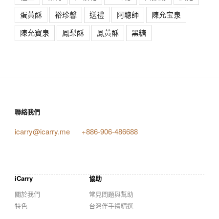
蛋黃酥
裕珍馨
送禮
阿聰師
陳允宝泉
陳允寶泉
鳳梨酥
鳳黃酥
黑糖
聯絡我們
icarry@icarry.me
+886-906-486688
iCarry
協助
關於我們
常見問題與幫助
特色
台灣伴手禮精選