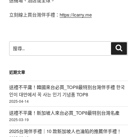
送機場、酒店或全球。
立刻線上買台灣伴手禮：
https://icarry.me
搜
搜
尋
尋
關
鍵
近期文章
字:
送禮不平庸！韓國來台必買_TOP8最特別台灣伴手禮 한국
인이 대만에서 꼭 사는 인기 기념품 TOP8
2025-04-14
送禮不平庸！新加坡人來台必買_TOP8最特別台灣名產
2025-03-19
2025台灣伴手禮｜10 款新加坡人也淪陷的推薦伴手禮！