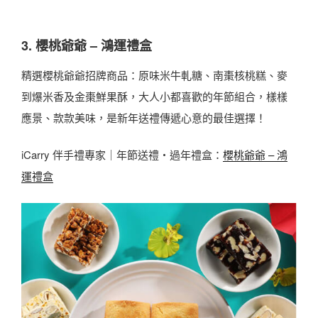
3. 櫻桃爺爺 – 鴻運禮盒
精選櫻桃爺爺招牌商品：原味米牛軋糖、南棗核桃糕、麥
到爆米香及金棗鮮果酥，大人小都喜歡的年節組合，樣樣
應景、款款美味，是新年送禮傳遞心意的最佳選擇！
iCarry 伴手禮專家｜年節送禮・過年禮盒：
櫻桃爺爺 – 鴻
運禮盒