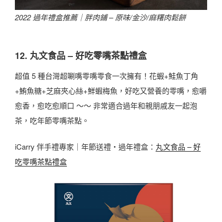
2022 過年禮盒推薦｜
胖肉鋪 – 原味/金沙/麻糬肉鬆餅
12. 丸文食品 – 好吃零嘴茶點禮盒
超值 5 種台灣超唰嘴零嘴零食一次擁有！花蝦+鮭魚丁角
+鮪魚糖+芝麻夾心絲+鮮蝦梅魚，好吃又營養的零嘴，愈嚼
愈香，愈吃愈順口 ～～ 非常適合過年和親朋戚友一起泡
茶，吃年節零嘴茶點。
iCarry 伴手禮專家｜年節送禮・過年禮盒：
丸文食品 – 好
吃零嘴茶點禮盒