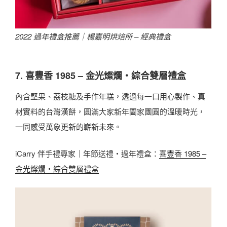
2022 過年禮盒推薦｜楊嘉明烘焙所 – 經典禮盒
7. 喜豐香 1985 – 金光燦爛・綜合雙層禮盒
內含堅果、荔枝糖及手作年糕，透過每一口用心製作、真
材實料的台灣漢餅，圓滿大家新年闔家團圓的溫暖時光，
一同感受萬象更新的嶄新未來。
iCarry 伴手禮專家｜年節送禮・過年禮盒：
喜豐香 1985 –
金光燦爛・綜合雙層禮盒