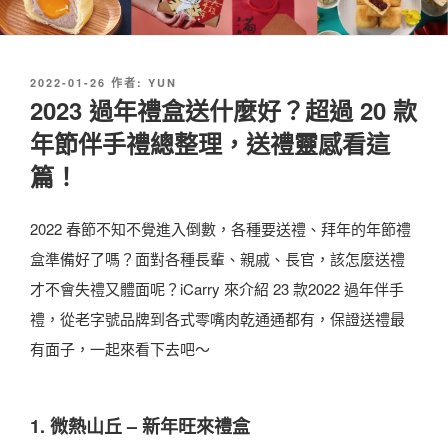
發
2022-01-26
作者:
YUN
佈
2023 過年禮盒送什麼好？超過 20 款
於
年節伴手禮總整理，送禮靈感看這
篇！
2022 春節不知不覺進入倒數，各種要送禮、拜年的年節禮
盒準備好了嗎？面對各種長輩、親戚、長官，該怎麼送禮
才不會失禮又體面呢？iCarry 來介紹 23 款2022 過年伴手
禮，從老字號品牌到各式零嘴肉乾通通都有，保證送禮最
有面子，一起來看下去吧～
1. 微熱山丘 – 新年旺來禮盒