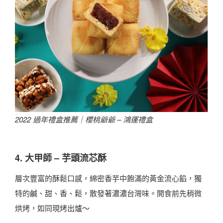
2022 過年禮盒推薦｜櫻桃爺爺 – 鴻運禮盒
4. 大甲師 – 芋頭流芯酥
層次豐富的酥鬆口感，綿密香芋中飽滿的黃金流心餡，獨
特的鹹、甜、香、鬆，散發著濃濃台灣味。開食前先稍微
烘烤，如同現烤出爐～