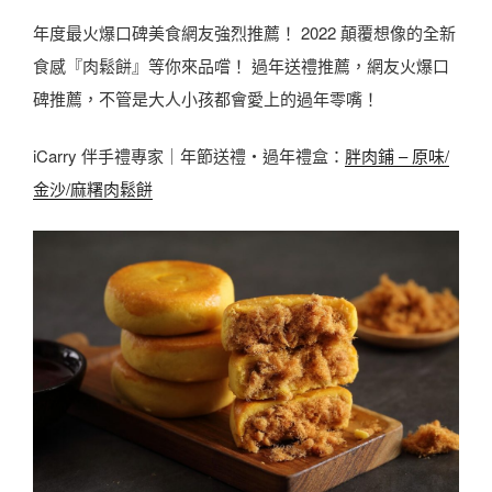
年度最火爆口碑美食網友強烈推薦！ 2022 顛覆想像的全新
食感『肉鬆餅』等你來品嚐！ 過年送禮推薦，網友火爆口
碑推薦，不管是大人小孩都會愛上的過年零嘴！
iCarry 伴手禮專家｜年節送禮・過年禮盒：
胖肉鋪 – 原味/
金沙/麻糬肉鬆餅