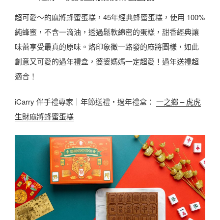
超可愛～的麻將蜂蜜蛋糕，45年經典蜂蜜蛋糕，使用 100%
純蜂蜜，不含一滴油，透過鬆軟綿密的蛋糕，甜香經典讓
味蕾享受最真的原味。烙印象徵一路發的麻將圖樣，如此
創意又可愛的過年禮盒，婆婆媽媽一定超愛！過年送禮超
適合！
iCarry 伴手禮專家｜年節送禮・過年禮盒：
一之鄉 – 虎虎
生財麻將蜂蜜蛋糕