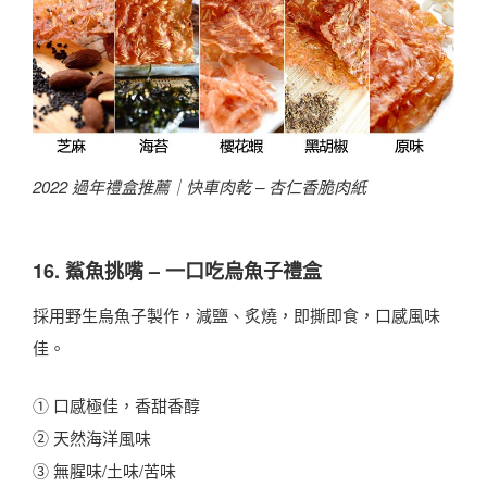
2022 過年禮盒推薦｜
快車肉乾 – 杏仁香脆肉紙
16. 鯊魚挑嘴 – 一口吃烏魚子禮盒
採用野生烏魚子製作，減鹽、炙燒，即撕即食，口感風味
佳。
① 口感極佳，香甜香醇
② 天然海洋風味
③ 無腥味/土味/苦味