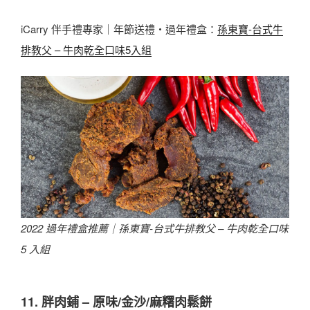
iCarry 伴手禮專家｜年節送禮・過年禮盒：
孫東寶-台式牛
排教父 – 牛肉乾全口味5入組
2022 過年禮盒推薦｜
孫東寶-台式牛排教父 – 牛肉乾全口味
5 入組
11. 胖肉鋪 – 原味/金沙/麻糬肉鬆餅