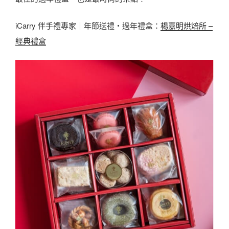
iCarry 伴手禮專家｜年節送禮・過年禮盒：
楊嘉明烘焙所 –
經典禮盒