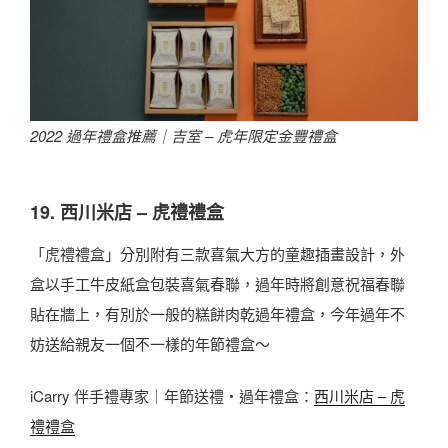
2022 過年禮盒推薦｜
吉室 – 虎年限定金豐禮盒
19. 西川米店 – 虎禮禮盒
「虎禮禮盒」分別附有三款喜氣大方的童趣插畫設計，外
盒以手工牛皮紙盒包裝喜氣春聯，過年時將創意祝福春聯
貼在牆上，有別於一般的糕餅肉乾過年禮盒，今年過年不
妨送給親友一個不一樣的年節禮盒～
iCarry 伴手禮專家｜年節送禮・過年禮盒：
西川米店 – 虎
禮禮盒