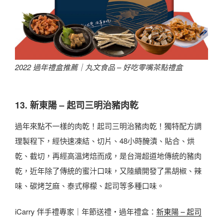
2022 過年禮盒推薦｜
丸文食品 – 好吃零嘴茶點禮盒
13. 新東陽 – 起司三明治豬肉乾
過年來點不一樣的肉乾！起司三明治豬肉乾！獨特配方調
理製程下，經快速凍結、切片、48小時醃漬、貼合、烘
乾、截切，再經高溫烤焙而成，是台灣超道地傳統的豬肉
乾，近年除了傳統的蜜汁口味，又陸續開發了黑胡椒、辣
味、碳烤芝麻、泰式檸檬、起司等多種口味。
iCarry 伴手禮專家｜年節送禮・過年禮盒：
新東陽 – 起司