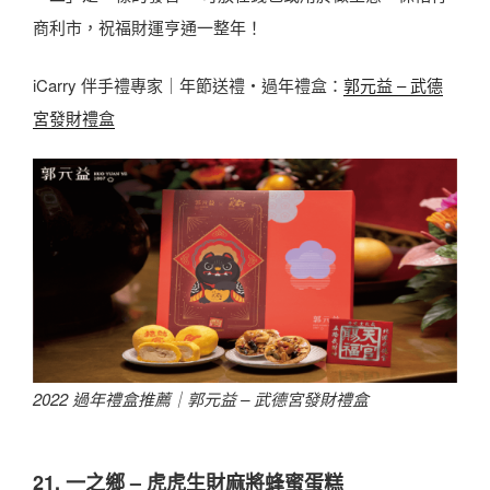
商利市，祝福財運亨通一整年！
iCarry 伴手禮專家｜年節送禮・過年禮盒：
郭元益 – 武德
宮發財禮盒
2022 過年禮盒推薦｜
郭元益 – 武德宮發財禮盒
21. 一之鄉 – 虎虎生財麻將蜂蜜蛋糕