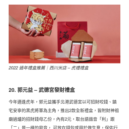
2022 過年禮盒推薦｜
西川米店 – 虎禮禮盒
20. 郭元益 – 武德宮發財禮盒
今年適逢虎年，郭元益攜手北港武德宮以可招財咬錢、鎮
宅安寧的黑虎將軍為主角，推出2款全新禮盒，皆附財神祖
廟過爐的招財錢母乙份，內有2元，取台語諧音「利」跟
「二」是一樣的發音， 可放在錢包或用於做生意，保佑行