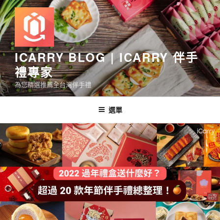
跳
至
主
要
內
ICARRY BLOG | ICARRY 伴手
容
禮專家
為您精選推薦全台灣伴手禮
選單