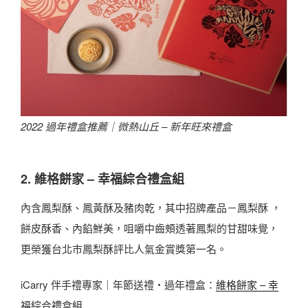
2022 過年禮盒推薦｜微熱山丘 – 新年旺來禮盒
2. 維格餅家 – 幸福綜合禮盒組
內含鳳梨酥、鳳黃酥及豬肉乾，其中招牌產品－鳳梨酥 ，
餅皮酥香、內餡鮮美，咀嚼中齒頰透著鳳梨的甘甜味覺，
更榮獲台北市鳳梨酥評比人氣金賞獎第一名。
iCarry 伴手禮專家｜年節送禮・過年禮盒：
維格餅家 – 幸
福綜合禮盒組