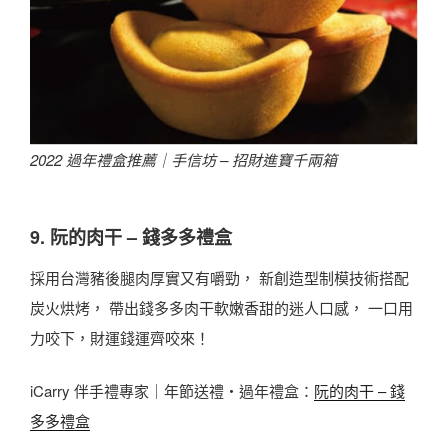
2022 過年禮盒推薦｜手信坊 – 招財進寶千兩箱
9. 阮的肉干 – 錢多多禮盒
採用台灣豬後腿肉厚實又有嚼勁， 新創造型制模技術搭配
炭火烘烤， 帶出錢多多肉干軟嫩香甜的迷人口感， 一口用
力咬下，財運錢運齊咬來！
iCarry 伴手禮專家｜年節送禮・過年禮盒：
阮的肉干 – 錢
多多禮盒