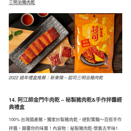
三明治豬肉乾
2022 過年禮盒推薦｜
新東陽 – 起司三明治豬肉乾
14. 阿江師金門牛肉乾 – 秘製豬肉乾&手作拌醬經
典禮盒
100% 台灣國產豬，獨家炒製豬肉乾，絕對驚豔～百搭手作
拌醬，顛覆你的味蕾！內容物：秘製豬肉乾-懷舊古早味1