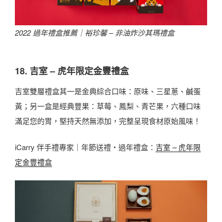
2022 過年禮盒推薦｜
裕珍馨 – 非油炸沙其瑪禮盒
18. 吉室 – 虎年限定金豐禮盒
吉室雙層禮盒其一是金典綜合口味：原味、三星蔥、鹹蛋
黃；另一盒是經典豐果：草莓、鳳梨、青芒果，六種口味
滿足您的胃，堅持天然無添加，完整呈現食材原始風味！
iCarry 伴手禮專家｜年節送禮・過年禮盒：
吉室 – 虎年限
定金豐禮盒