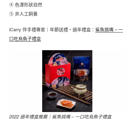
④ 色澤形狀自然
⑤ 非人工飼養
iCarry 伴手禮專家｜年節送禮・過年禮盒：
鯊魚挑嘴 – 一
口吃烏魚子禮盒
2022 過年禮盒推薦｜
鯊魚挑嘴 – 一口吃烏魚子禮盒