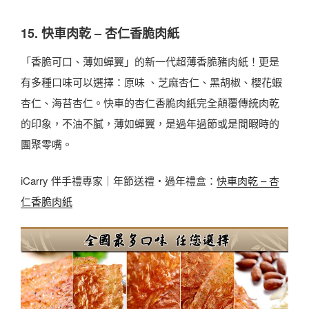
15. 快車肉乾 – 杏仁香脆肉紙
「香脆可口、薄如蟬翼」的新一代超薄香脆豬肉紙！更是
有多種口味可以選擇：原味 、芝麻杏仁、黑胡椒、櫻花蝦
杏仁、海苔杏仁。快車的杏仁香脆肉紙完全顛覆傳統肉乾
的印象，不油不膩，薄如蟬翼，是過年過節或是閒暇時的
團聚零嘴。
iCarry 伴手禮專家｜年節送禮・過年禮盒：
快車肉乾 – 杏
仁香脆肉紙