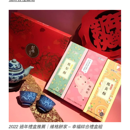
2022 過年禮盒推薦｜維格餅家 – 幸福綜合禮盒組