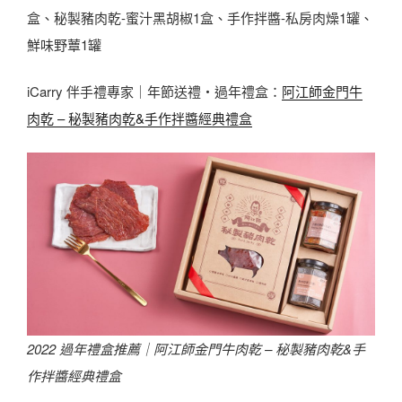
盒、秘製豬肉乾-蜜汁黑胡椒1盒、手作拌醬-私房肉燥1罐、
鮮味野蕈1罐
iCarry 伴手禮專家｜年節送禮・過年禮盒：
阿江師金門牛
肉乾 – 秘製豬肉乾&手作拌醬經典禮盒
2022 過年禮盒推薦｜
阿江師金門牛肉乾 – 秘製豬肉乾&手
作拌醬經典禮盒