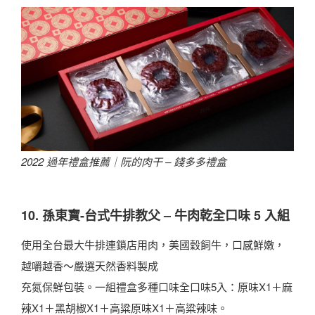
2022 過年禮盒推薦｜
阮的肉干 – 錢多多禮盒
10. 孫東寶-台式牛排教父 – 牛肉乾全口味 5 入組
使用全台最大牛排連鎖店用肉，美國穀飼牛，口感鮮嫩，
越嚼越香～嚴選天然香料製成
充氮保鮮包裝。一組禮盒多種口味全口味5入：原味X1＋麻
辣X1＋黑胡椒X1＋高粱原味X1＋高粱辣味。