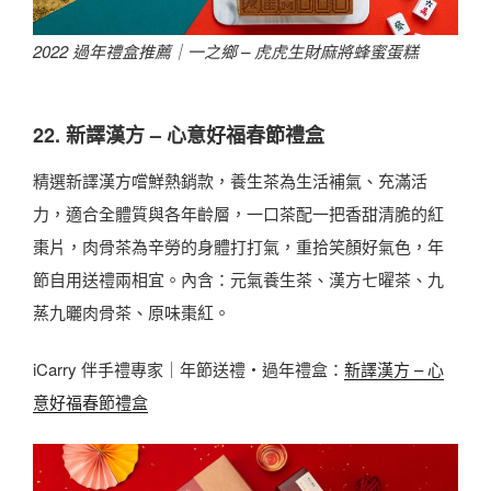
2022 過年禮盒推薦｜
一之鄉 – 虎虎生財麻將蜂蜜蛋糕
22. 新譯漢方 – 心意好福春節禮盒
精選新譯漢方嚐鮮熱銷款，養生茶為生活補氣、充滿活
力，適合全體質與各年齡層，一口茶配一把香甜清脆的紅
棗片，肉骨茶為辛勞的身體打打氣，重拾笑顏好氣色，年
節自用送禮兩相宜。內含：元氣養生茶、漢方七曜茶、九
蒸九曬肉骨茶、原味棗紅。
iCarry 伴手禮專家｜年節送禮・過年禮盒：
新譯漢方 – 心
意好福春節禮盒