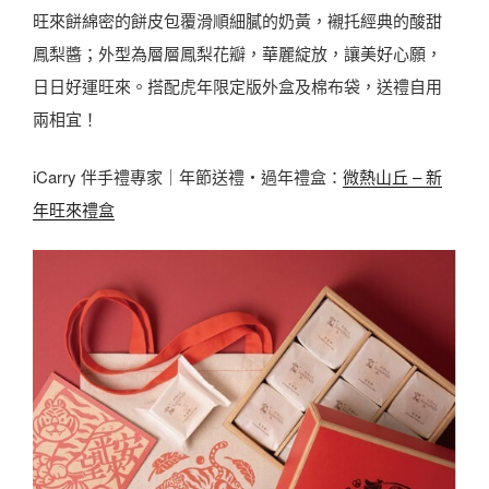
旺來餅綿密的餅皮包覆滑順細膩的奶黃，襯托經典的酸甜
鳳梨醬；外型為層層鳳梨花瓣，華麗綻放，讓美好心願，
日日好運旺來。搭配虎年限定版外盒及棉布袋，送禮自用
兩相宜！
iCarry 伴手禮專家｜年節送禮・過年禮盒：
微熱山丘 – 新
年旺來禮盒