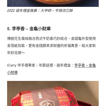
2022 過年禮盒推薦｜大甲師 – 芋頭流芯酥
5. 李亭香 – 金龜小財庫
傳統花生風味融合西式牛奶香巧妙結合，金錢龜外型使用
金箔紙包裝，更有金錢歸來求財運的祈福寓意，給大家新
年好兆頭～
iCarry 伴手禮專家｜年節送禮・過年禮盒：
李亭香 – 金龜
小財庫