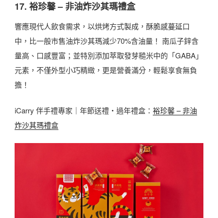
17. 裕珍馨 – 非油炸沙其瑪禮盒
響應現代人飲食需求，以烘烤方式製成，酥脆感蔓延口
中，比一般市售油炸沙其瑪減少70%含油量！ 南瓜子鋅含
量高、口感豐富；並特別添加萃取發芽糙米中的「GABA」
元素，不僅外型小巧精緻，更是營養滿分，輕鬆享食無負
擔！
iCarry 伴手禮專家｜年節送禮・過年禮盒：
裕珍馨 – 非油
炸沙其瑪禮盒