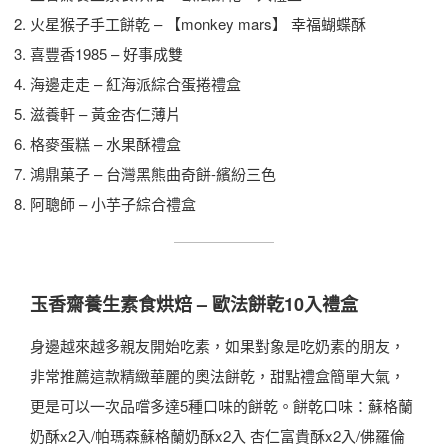
火星猴子手工餅乾 – 【monkey mars】 幸福蝴蝶酥
喜豐香1985 – 好事成雙
海邊走走 – 紅海派綜合蛋捲禮盒
滋養軒 – 黃金杏仁薄片
格麥蛋糕 – 水果酥禮盒
鴻鼎菓子 – 台灣黑熊曲奇餅-繽紛三色
阿聰師 – 小芋子綜合禮盒
玉香齋養生素食烘焙 – 歐法餅乾10入禮盒
身邊越來越多親友開始吃素，如果對象是吃奶素的朋友，
非常推薦這款精緻華麗的奧法餅乾，甜點禮盒簡單大氣，
更是可以一次品嚐多達5種口味的餅乾。餅乾口味：蘇格蘭
奶酥x2入/帕瑪森蘇格蘭奶酥x2入 杏仁富貴酥x2入/佛羅倫