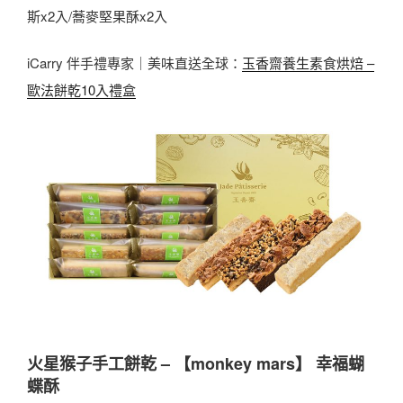
斯x2入/蕎麥堅果酥x2入
iCarry 伴手禮專家｜美味直送全球：
玉香齋養生素食烘焙 –
歐法餅乾10入禮盒
火星猴子手工餅乾 – 【monkey mars】 幸福蝴
蝶酥