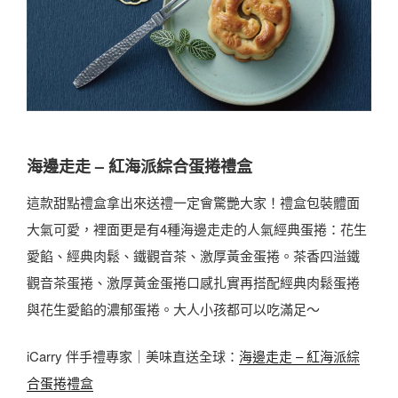
海邊走走 – 紅海派綜合蛋捲禮盒
這款甜點禮盒拿出來送禮一定會驚艷大家！禮盒包裝體面
大氣可愛，裡面更是有4種海邊走走的人氣經典蛋捲：花生
愛餡、經典肉鬆、鐵觀音茶、激厚黃金蛋捲。茶香四溢鐵
觀音茶蛋捲、激厚黃金蛋捲口感扎實再搭配經典肉鬆蛋捲
與花生愛餡的濃郁蛋捲。大人小孩都可以吃滿足～
iCarry 伴手禮專家｜美味直送全球：
海邊走走 – 紅海派綜
合蛋捲禮盒