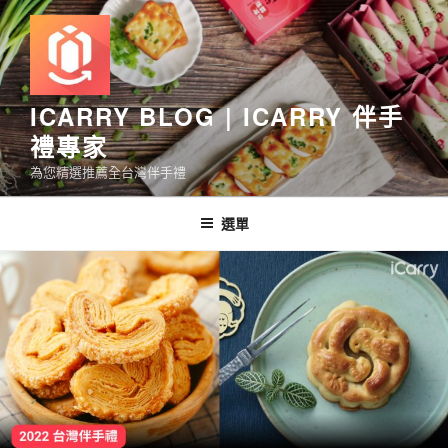
跳
至
主
要
內
ICARRY BLOG | ICARRY 伴手
容
禮專家
為您精選推薦全台灣伴手禮
選單