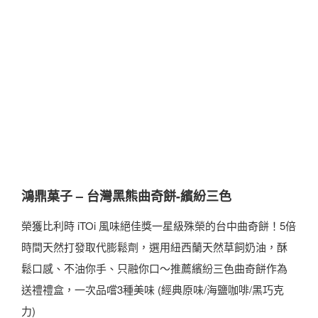
鴻鼎菓子 – 台灣黑熊曲奇餅-繽紛三色
榮獲比利時 iTOi 風味絕佳獎一星級殊榮的台中曲奇餅！5倍
時間天然打發取代膨鬆劑，選用紐西蘭天然草飼奶油，酥
鬆口感、不油你手、只融你口～推薦繽紛三色曲奇餅作為
送禮禮盒，一次品嚐3種美味 (經典原味/海鹽咖啡/黑巧克
力)