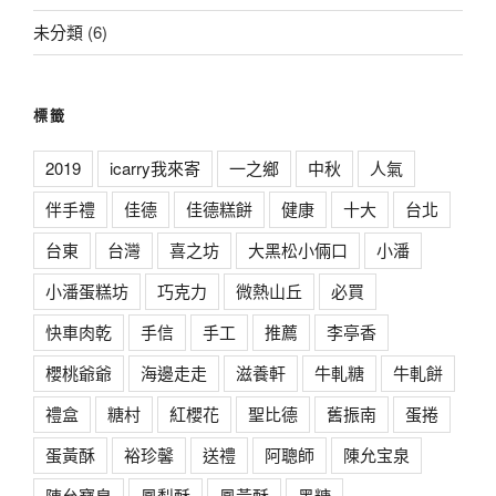
未分類
(6)
標籤
2019
icarry我來寄
一之鄉
中秋
人氣
伴手禮
佳德
佳德糕餅
健康
十大
台北
台東
台灣
喜之坊
大黑松小倆口
小潘
小潘蛋糕坊
巧克力
微熱山丘
必買
快車肉乾
手信
手工
推薦
李亭香
櫻桃爺爺
海邊走走
滋養軒
牛軋糖
牛軋餅
禮盒
糖村
紅櫻花
聖比德
舊振南
蛋捲
蛋黃酥
裕珍馨
送禮
阿聰師
陳允宝泉
陳允寶泉
鳳梨酥
鳳黃酥
黑糖