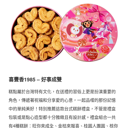
喜豐香1985 – 好事成雙
糕點屬於台灣特有文化，在送禮的習俗上更是扮演重要的
角色，傳遞著祝福和分享愛的心意，一起品嚐的那份記憶
中的單純美好！特別推薦這款台式糕餅禮盒，不管是禮盒
包裝或是點心造型都十分雅緻且有設計感。禮盒組合一共
有4種糕餅：旺你來成全、金桔來報喜、桂圓人團圓、核你