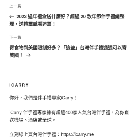
文
上
上一篇
章
一
2023 過年禮盒送什麼好？超過 20 款年節伴手禮總整
導
篇
理，送禮靈感看這篇！
覽
文
章
下
下一篇
一
寄食物到美國限制好多？「這些」台灣伴手禮通通可以寄
篇
美國！
文
章
ICARRY
你好，我們是伴手禮專家iCarry！
iCarry 伴手禮專家擁有超過400家人氣台灣伴手禮，為你直
送機場、酒店或全球。
立刻線上買台灣伴手禮：
https://icarry.me