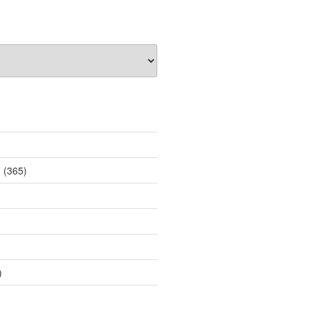
薦
(365)
)