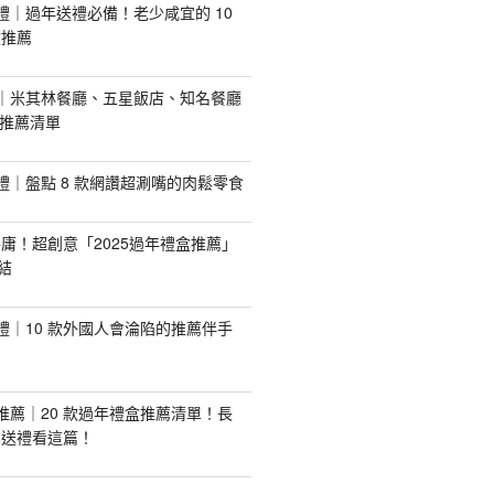
手禮｜過年送禮必備！老少咸宜的 10
盒推薦
推薦｜米其林餐廳、五星飯店、知名餐廳
配推薦清單
手禮｜盤點 8 款網讚超涮嘴的肉鬆零食
庸！超創意「2025過年禮盒推薦」
結
手禮｜10 款外國人會淪陷的推薦伴手
盒推薦｜20 款過年禮盒推薦清單！長
業送禮看這篇！