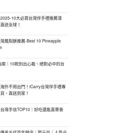
2025-10大必買台灣伴手禮推薦清
你直送全球！
台灣鳳梨酥推薦-Best 10 Pineapple
n
禮指南｜10款別出心裁、絕對必中的台
海外不用出門！iCarry台灣伴手禮專
出貨、直送到家！
台灣手信TOP10｜好吃還能直寄香
！傳承五代百年餅店｜郭元益｜人氣必