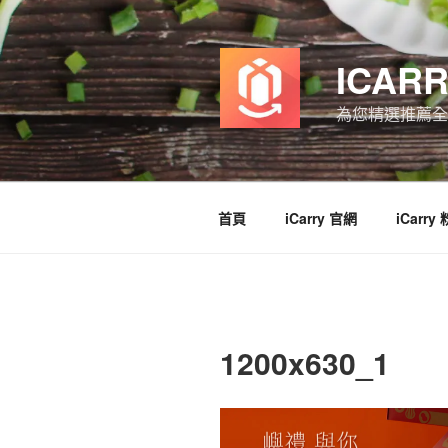
跳
至
主
ICAR
要
內
為您精選推薦全
容
首頁
iCarry 官網
iCarry
1200x630_1