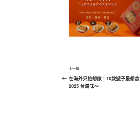
文
上
上一篇
章
一
在海外只怕想家！10款遊子最想念
篇
2025 台灣味～
導
文
覽
章