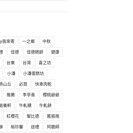
rry我來寄
一之鄉
中秋
禮
佳德
佳德糕餅
健康
台東
台灣
喜之坊
小潘
小潘蛋糕坊
熱山丘
必買
快車肉乾
推薦
李亭香
櫻桃爺爺
滋養軒
牛軋糖
牛軋餅
紅櫻花
聖比德
舊振南
酥
裕珍馨
送禮
阿聰師