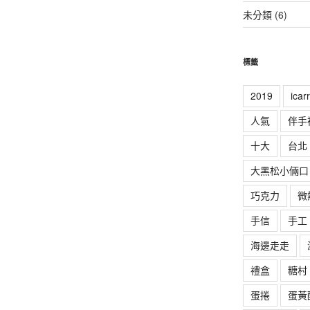
未分類
(6)
標籤
2019
ica
人氣
伴手
十大
台北
大黑松小倆口
巧克力
微
手信
手工
海邊走走
禮盒
糖村
蛋捲
蛋黃