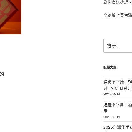
為你直送機場
立刻線上買台
搜
尋
關
鍵
字:
近期文章
的
送禮不平庸！韓
한국인이 대만에서
2025-04-14
送禮不平庸！新
產
2025-03-19
2025台灣伴