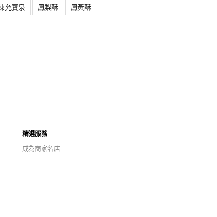
陳允寶泉
鳳梨酥
鳳黃酥
精選服務
成為商家名店