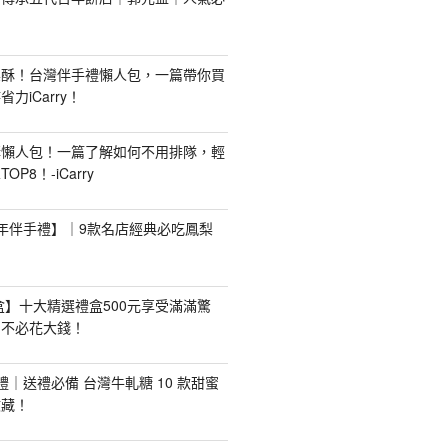
梨酥！台灣伴手禮懶人包，一篇帶你買
力iCarry！
購懶人包！一篇了解如何不用排隊，輕
P8！-iCarry
【新年伴手禮】｜9款名店經典必吃鳳梨
禮盒】十大精選禮盒500元享受滿滿驚
，不必花大錢！
手禮｜送禮必備 台灣牛軋糖 10 款甜蜜
收藏！