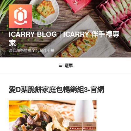
跳
至
主
要
內
ICARRY BLOG | ICARRY 伴手禮專
容
家
為您精選推薦全台灣伴手禮
選單
愛D菇脆餅家庭包暢銷組3-官網