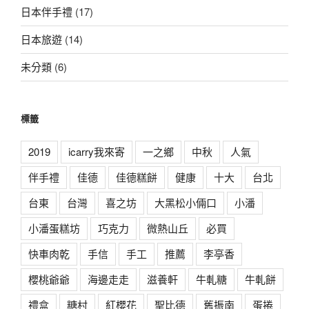
日本伴手禮
(17)
日本旅遊
(14)
未分類
(6)
標籤
2019
icarry我來寄
一之鄉
中秋
人氣
伴手禮
佳德
佳德糕餅
健康
十大
台北
台東
台灣
喜之坊
大黑松小倆口
小潘
小潘蛋糕坊
巧克力
微熱山丘
必買
快車肉乾
手信
手工
推薦
李亭香
櫻桃爺爺
海邊走走
滋養軒
牛軋糖
牛軋餅
禮盒
糖村
紅櫻花
聖比德
舊振南
蛋捲