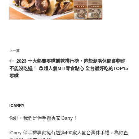
文
上
上一篇
章
一
2023 十大熱賣零嘴餅乾排行榜，這些涮嘴休閒食物你
導
篇
不能沒吃過！ 😋超人氣MIT零食點心 全台最好吃的TOP15
覽
文
零嘴
章
ICARRY
你好，我們是伴手禮專家iCarry！
iCarry 伴手禮專家擁有超過400家人氣台灣伴手禮，為你直