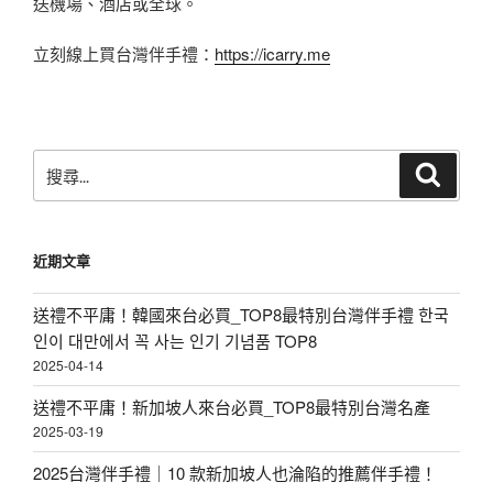
送機場、酒店或全球。
立刻線上買台灣伴手禮：
https://icarry.me
搜
搜
尋
尋
關
鍵
近期文章
字:
送禮不平庸！韓國來台必買_TOP8最特別台灣伴手禮 한국
인이 대만에서 꼭 사는 인기 기념품 TOP8
2025-04-14
送禮不平庸！新加坡人來台必買_TOP8最特別台灣名產
2025-03-19
2025台灣伴手禮｜10 款新加坡人也淪陷的推薦伴手禮！