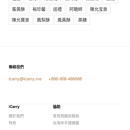
蛋黃酥
裕珍馨
送禮
阿聰師
陳允宝泉
陳允寶泉
鳳梨酥
鳳黃酥
黑糖
聯絡我們
icarry@icarry.me
+886-906-486688
iCarry
協助
關於我們
常見問題與幫助
特色
台灣伴手禮精選