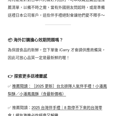
薦清單，以備不時之需，當有外國朋友問起時，或是準備
送禮日本公司客戶，這些伴手禮絕對會讓他們愛不釋手～
📦 海外訂購擔心效期問題嗎？
為保證食品的新鮮，您下單後 iCarry 才會請供應商備貨，
因此可放心品質一定是最新鮮的喔！
👉 探索更多送禮靈感
✅
推薦閱讀：［2025 更新］台北排隊人氣伴手禮！小潘鳳
梨酥／小潘鳳凰酥（含最新價格）
✅ 推薦閱讀：
2025 台灣伴手禮｜8 款停不下來的台灣零
食！網友激推必吃經典又解饞