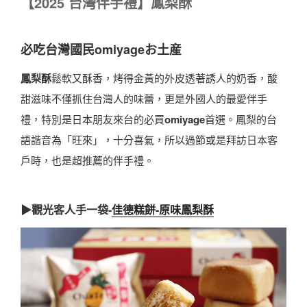
【2025 台灣伴手禮】鳳梨酥
必吃台灣國民
omiyage
お土産
鳳梨酥
鬆軟又酥香，烤得金黃的外皮透著誘人的奶香，酸
甜滋味不僅抓住台灣人的味蕾，更是外國人的最愛伴手
禮，特別是日本朋友來台的必買
omiyage
首選。鳳梨的台
語諧音為「旺來」，十分喜氣，所以過節或是拜訪日本客
戶時，也是超推薦的伴手禮。
▶觀光客人手一袋-
佳德糕餅-原味鳳梨酥