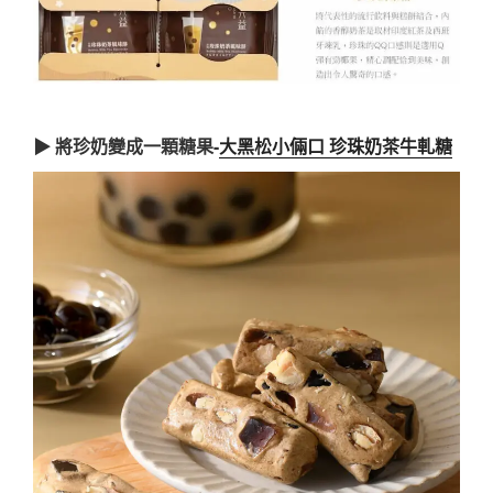
▶ 將珍奶變成一顆糖果-
大黑松小倆口 珍珠奶茶牛軋糖