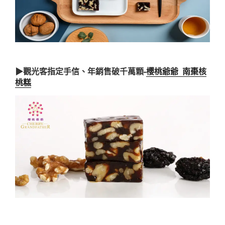
▶觀光客指定手信、年銷售破千萬顆-
櫻桃爺爺 南棗核
桃糕