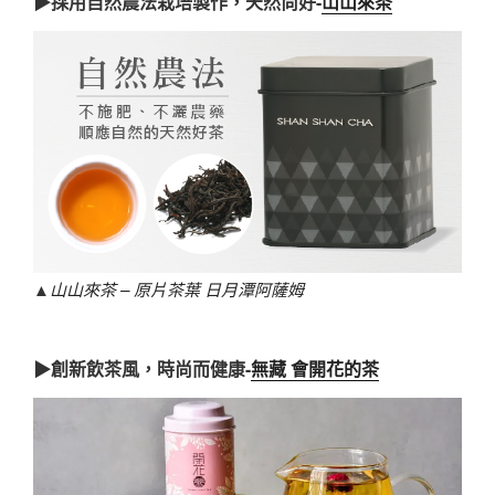
▶採用自然農法栽培製作，天然尚好-
山山來茶
▲
山山來茶 – 原片茶葉 日月潭阿薩姆
▶創新飲茶風，時尚而健康-
無藏 會開花的茶