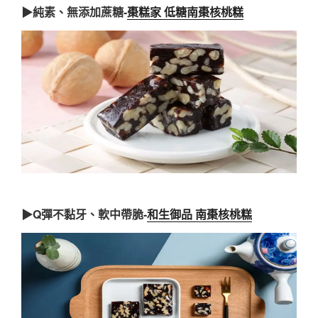
▶純素、無添加蔗糖-
棗糕家 低糖南棗核桃糕
▶Q彈不黏牙、軟中帶脆-
和生御品 南棗核桃糕