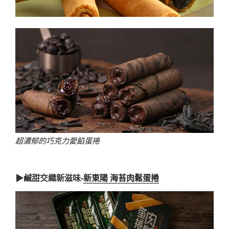
超濃郁的巧克力愛餡蛋捲
▶鹹甜交織新滋味-
新東陽 海苔肉鬆蛋捲