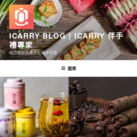
跳
至
主
要
內
ICARRY BLOG | ICARRY 伴手
容
禮專家
為您精選推薦全台灣伴手禮
選單