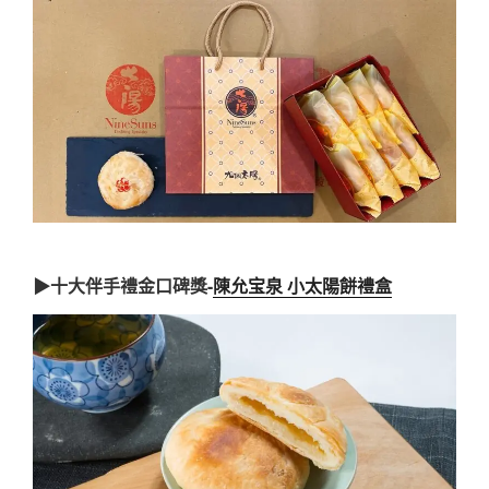
▶十大伴手禮金口碑獎-
陳允宝泉 小太陽餅禮盒