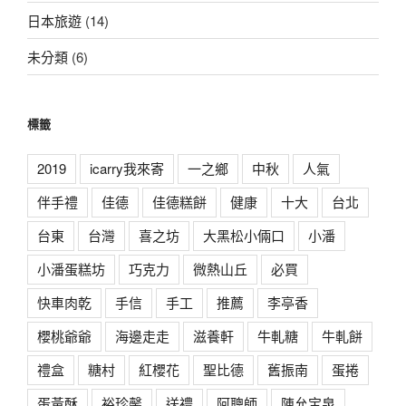
日本旅遊
(14)
未分類
(6)
標籤
2019
icarry我來寄
一之鄉
中秋
人氣
伴手禮
佳德
佳德糕餅
健康
十大
台北
台東
台灣
喜之坊
大黑松小倆口
小潘
小潘蛋糕坊
巧克力
微熱山丘
必買
快車肉乾
手信
手工
推薦
李亭香
櫻桃爺爺
海邊走走
滋養軒
牛軋糖
牛軋餅
禮盒
糖村
紅櫻花
聖比德
舊振南
蛋捲
蛋黃酥
裕珍馨
送禮
阿聰師
陳允宝泉