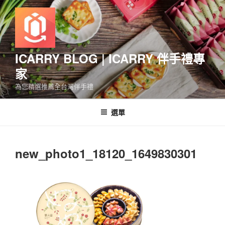
跳
至
主
要
內
ICARRY BLOG | ICARRY 伴手禮專
容
家
為您精選推薦全台灣伴手禮
選單
new_photo1_18120_1649830301