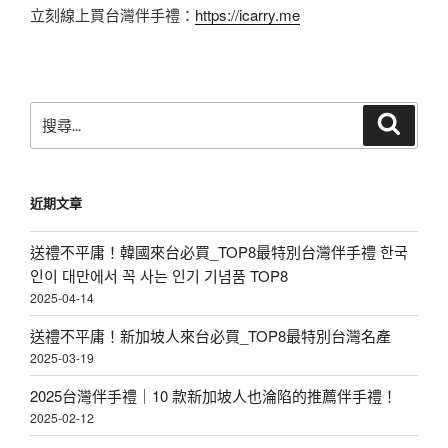
立刻線上買台灣伴手禮：
https://icarry.me
搜
搜
尋
尋
關
鍵
近期文章
字:
送禮不平庸！韓國來台必買_TOP8最特別台灣伴手禮 한국
인이 대만에서 꼭 사는 인기 기념품 TOP8
2025-04-14
送禮不平庸！新加坡人來台必買_TOP8最特別台灣名產
2025-03-19
2025台灣伴手禮｜10 款新加坡人也淪陷的推薦伴手禮！
2025-02-12