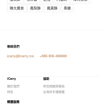
陳允寶泉
鳳梨酥
鳳黃酥
黑糖
聯絡我們
icarry@icarry.me
+886-906-486688
iCarry
協助
關於我們
常見問題與幫助
特色
台灣伴手禮精選
精選服務