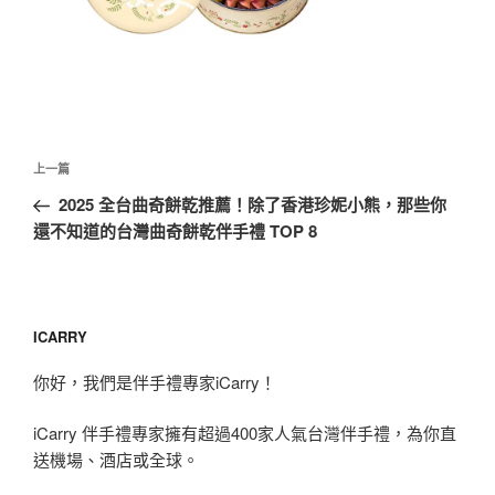
文
上
上一篇
章
一
2025 全台曲奇餅乾推薦！除了香港珍妮小熊，那些你
導
篇
還不知道的台灣曲奇餅乾伴手禮 TOP 8
覽
文
章
ICARRY
你好，我們是伴手禮專家iCarry！
iCarry 伴手禮專家擁有超過400家人氣台灣伴手禮，為你直
送機場、酒店或全球。