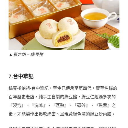
▲
喜之坊 – 綠豆椪
7.
台中犂記
綠豆椪始祖-台中犂記，至今已傳承至第四代，實至名歸的
百年歷史老店，純手工自製的綠豆餡，綠豆仁經過多次的
『浸泡』、『洗滌』、『蒸熟』、『碾碎』、『熬煮』之
後，才能製作出鬆軟綿密、呈現黃綠色澤的綠豆沙內餡。