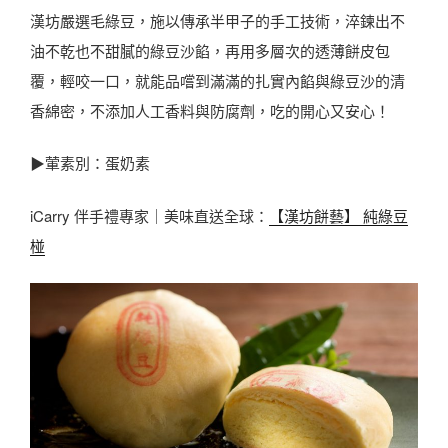
漢坊嚴選毛綠豆，施以傳承半甲子的手工技術，淬鍊出不
油不乾也不甜膩的綠豆沙餡，再用多層次的透薄餅皮包
覆，輕咬一口，就能品嚐到滿滿的扎實內餡與綠豆沙的清
香綿密，不添加人工香料與防腐劑，吃的開心又安心！
▶葷素別：蛋奶素
iCarry 伴手禮專家｜美味直送全球：
【漢坊餅藝】 純綠豆
椪