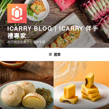
跳
至
主
要
內
ICARRY BLOG | ICARRY 伴手
容
禮專家
為您精選推薦全台灣伴手禮
選單