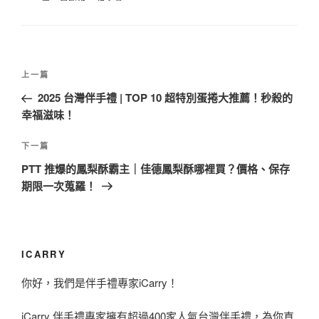
文
上
上一篇
章
一
2025 台灣伴手禮 | TOP 10 超特別蛋捲大推薦！秒殺的
導
篇
幸福滋味！
覽
文
章
下
下一篇
一
PTT 推爆的鳳梨酥霸主｜佳德鳳梨酥哪裡買？價格、保存
篇
期限一次蒐羅！
文
章
ICARRY
你好，我們是伴手禮專家iCarry！
iCarry 伴手禮專家擁有超過400家人氣台灣伴手禮，為你直