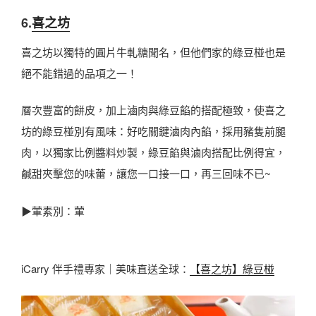
6.
喜之坊
喜之坊以獨特的圓片牛軋糖聞名，但他們家的綠豆椪也是
絕不能錯過的品項之一！
層次豐富的餅皮，加上滷肉與綠豆餡的搭配極致，使喜之
坊的綠豆椪別有風味：好吃關鍵滷肉內餡，採用豬隻前腿
肉，以獨家比例醬料炒製，綠豆餡與滷肉搭配比例得宜，
鹹甜夾擊您的味蕾，讓您一口接一口，再三回味不已~
▶葷素別：葷
iCarry 伴手禮專家｜美味直送全球：
【喜之坊】綠豆椪