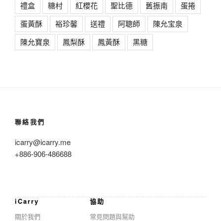
禮盒
糖村
紅櫻花
聖比德
舊振南
蛋捲
蛋黃酥
裕珍馨
送禮
阿聰師
陳允宝泉
陳允寶泉
鳳梨酥
鳳黃酥
黑糖
聯絡我們
icarry@icarry.me
+886-906-486688
iCarry
協助
關於我們
常見問題與幫助