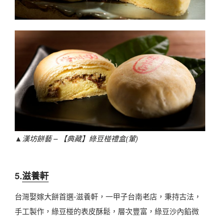
▲
漢坊餅藝 – 【典藏】綠豆椪禮盒(葷)
5.
滋養軒
台灣娶嫁大餅首選-滋養軒，一甲子台南老店，秉持古法，
手工製作，綠豆椪的表皮酥鬆，層次豐富，綠豆沙內餡微