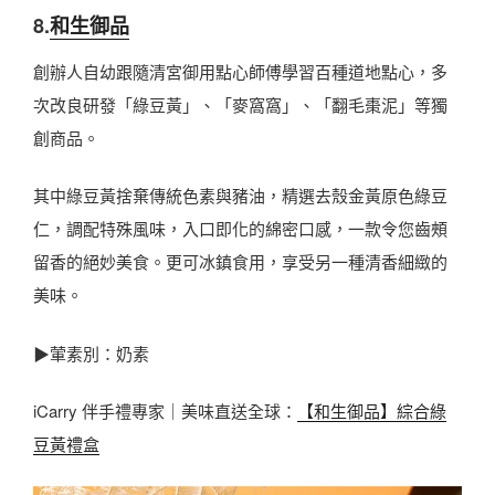
8.
和生御品
創辦人自幼跟隨清宮御用點心師傅學習百種道地點心，多
次改良研發「綠豆黃」、「麥窩窩」、「翻毛棗泥」等獨
創商品。
其中綠豆黃捨棄傳統色素與豬油，精選去殼金黃原色綠豆
仁，調配特殊風味，入口即化的綿密口感，一款令您齒頰
留香的絕妙美食。更可冰鎮食用，享受另一種清香細緻的
美味。
▶葷素別：奶素
iCarry 伴手禮專家｜美味直送全球：
【和生御品】綜合綠
豆黃禮盒