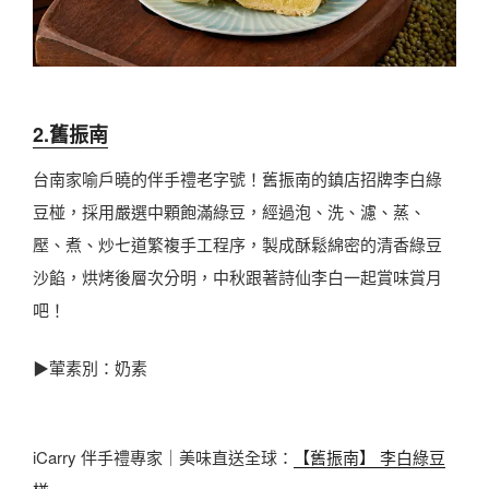
2.
舊振南
台南家喻戶曉的伴手禮老字號！舊振南的鎮店招牌李白綠
豆椪，採用嚴選中顆飽滿綠豆，經過泡、洗、濾、蒸、
壓、煮、炒七道繁複手工程序，製成酥鬆綿密的清香綠豆
沙餡，烘烤後層次分明，中秋跟著詩仙李白一起賞味賞月
吧！
▶葷素別：奶素
iCarry 伴手禮專家｜美味直送全球：
【舊振南】 李白綠豆