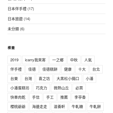
日本伴手禮
(17)
日本旅遊
(14)
未分類
(6)
標籤
2019
icarry我來寄
一之鄉
中秋
人氣
伴手禮
佳德
佳德糕餅
健康
十大
台北
台東
台灣
喜之坊
大黑松小倆口
小潘
小潘蛋糕坊
巧克力
微熱山丘
必買
快車肉乾
手信
手工
推薦
李亭香
櫻桃爺爺
海邊走走
滋養軒
牛軋糖
牛軋餅