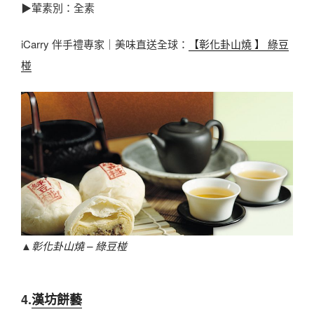
▶葷素別：全素
iCarry 伴手禮專家｜美味直送全球：
【彰化卦山燒 】 綠豆
椪
▲
彰化卦山燒 – 綠豆椪
4.
漢坊餅藝