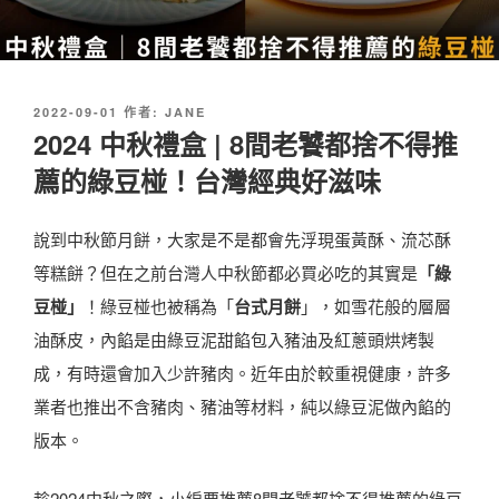
發
2022-09-01
作者:
JANE
佈
2024 中秋禮盒 | 8間老饕都捨不得推
於
薦的綠豆椪！台灣經典好滋味
說到中秋節月餅，大家是不是都會先浮現蛋黃酥、流芯酥
等糕餅？但在之前台灣人中秋節都必買必吃的其實是
「綠
豆椪」
！綠豆椪也被稱為「
台式月餅
」，如雪花般的層層
油酥皮，內餡是由綠豆泥甜餡包入豬油及紅蔥頭烘烤製
成，有時還會加入少許豬肉。近年由於較重視健康，許多
業者也推出不含豬肉、豬油等材料，純以綠豆泥做內餡的
版本。
趁2024中秋之際，小編要推薦8間老饕都捨不得推薦的綠豆