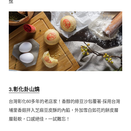
椪
3.
彰化卦山燒
台灣彰化60多年的老店家！香醇的綠豆沙包覆著-採用台灣
埔里香菇拌入芝麻豆皮酥的內餡，外加雪白如花的餅皮層
層鬆軟，口感絕佳，一試難忘！