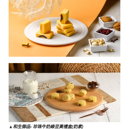
▲
和生御品- 珍珠牛奶綠豆黃禮盒(奶素)