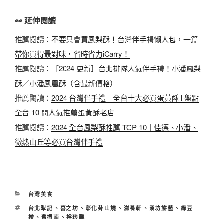
👀 延伸閱讀
推薦閱讀：
不要只會買鳳梨酥！台灣伴手禮懶人包，一篇
帶你買得最對味，省時省力iCarry！
推薦閱讀：
［2024 更新］台北排隊人氣伴手禮！小潘鳳梨
酥／小潘鳳凰酥（含最新價格）
推薦閱讀：
2024 台灣伴手禮｜全台十大必買蛋黃酥 l 盤點
全台 10 間人氣推薦蛋黃酥老店
推薦閱讀：
2024 全台鳳梨酥推薦 TOP 10｜佳德、小潘、
微熱山丘等必買台灣伴手禮
分
台灣美食
類
標
台北犁記
、
喜之坊
、
彰化卦山燒
、
滋養軒
、
漢坊餅藝
、
綠豆
籤
椪
、
舊振南
、
裕珍馨