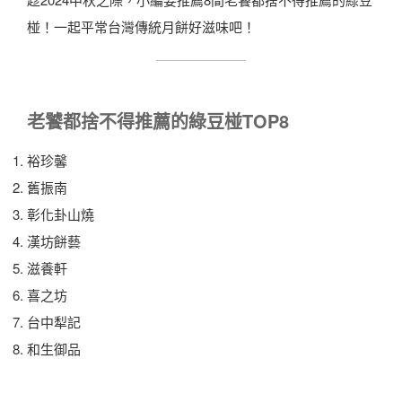
椪！一起平常台灣傳統月餅好滋味吧！
老饕都捨不得推薦的綠豆椪TOP8
裕珍馨
舊振南
彰化卦山燒
漢坊餅藝
滋養軒
喜之坊
台中犁記
和生御品