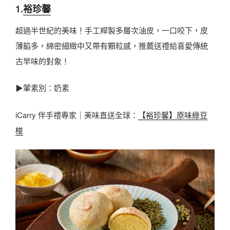
1.
裕珍馨
超過半世紀的美味！手工桿製多層次油皮，一口咬下，皮
薄餡多，綿密細緻中又帶有顆粒感，推薦送禮給喜愛傳統
古早味的對象！
▶葷素別：奶素
iCarry 伴手禮專家｜美味直送全球：
【裕珍馨】原味綠豆
椪