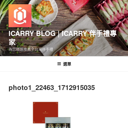
跳
至
主
要
內
ICARRY BLOG | ICARRY 伴手禮專
容
家
為您精選推薦全台灣伴手禮
選單
photo1_22463_1712915035