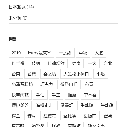
日本旅遊
(14)
未分類
(6)
標籤
2019
icarry我來寄
一之鄉
中秋
人氣
伴手禮
佳德
佳德糕餅
健康
十大
台北
台東
台灣
喜之坊
大黑松小倆口
小潘
小潘蛋糕坊
巧克力
微熱山丘
必買
快車肉乾
手信
手工
推薦
李亭香
櫻桃爺爺
海邊走走
滋養軒
牛軋糖
牛軋餅
禮盒
糖村
紅櫻花
聖比德
舊振南
蛋捲
蛋黃酥
裕珍馨
送禮
阿聰師
陳允宝泉