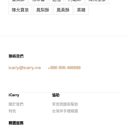
陳允寶泉
鳳梨酥
鳳黃酥
黑糖
聯絡我們
icarry@icarry.me
+886-906-486688
iCarry
協助
關於我們
常見問題與幫助
特色
台灣伴手禮精選
精選服務