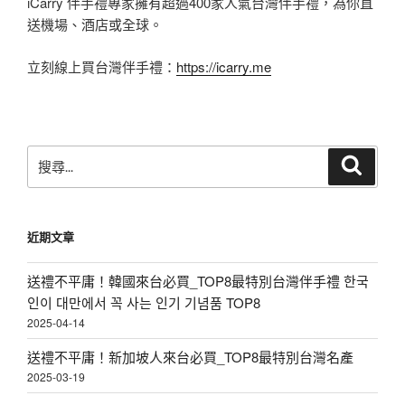
iCarry 伴手禮專家擁有超過400家人氣台灣伴手禮，為你直
送機場、酒店或全球。
立刻線上買台灣伴手禮：
https://icarry.me
搜
搜
尋
尋
關
鍵
近期文章
字:
送禮不平庸！韓國來台必買_TOP8最特別台灣伴手禮 한국
인이 대만에서 꼭 사는 인기 기념품 TOP8
2025-04-14
送禮不平庸！新加坡人來台必買_TOP8最特別台灣名產
2025-03-19