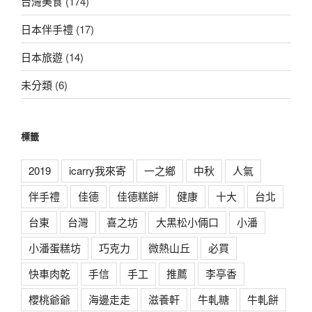
台灣美食
(174)
日本伴手禮
(17)
日本旅遊
(14)
未分類
(6)
標籤
2019
icarry我來寄
一之鄉
中秋
人氣
伴手禮
佳德
佳德糕餅
健康
十大
台北
台東
台灣
喜之坊
大黑松小倆口
小潘
小潘蛋糕坊
巧克力
微熱山丘
必買
快車肉乾
手信
手工
推薦
李亭香
櫻桃爺爺
海邊走走
滋養軒
牛軋糖
牛軋餅