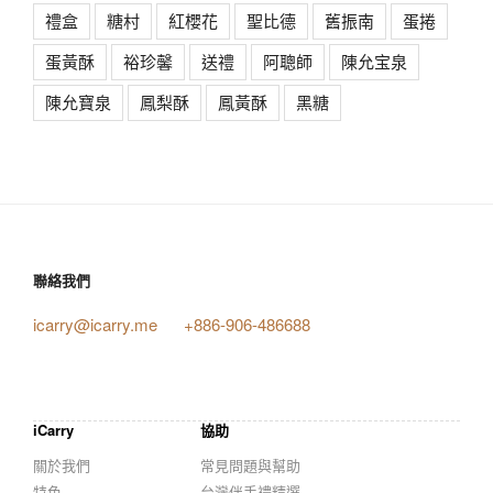
禮盒
糖村
紅櫻花
聖比德
舊振南
蛋捲
蛋黃酥
裕珍馨
送禮
阿聰師
陳允宝泉
陳允寶泉
鳳梨酥
鳳黃酥
黑糖
聯絡我們
icarry@icarry.me
+886-906-486688
iCarry
協助
關於我們
常見問題與幫助
特色
台灣伴手禮精選