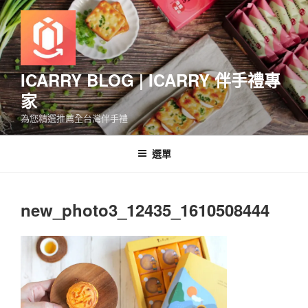
跳
至
主
要
內
ICARRY BLOG | ICARRY 伴手禮專
容
家
為您精選推薦全台灣伴手禮
選單
new_photo3_12435_1610508444