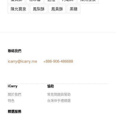
陳允寶泉
鳳梨酥
鳳黃酥
黑糖
聯絡我們
icarry@icarry.me
+886-906-486688
iCarry
協助
關於我們
常見問題與幫助
特色
台灣伴手禮精選
精選服務