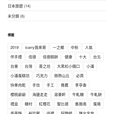
日本旅遊
(14)
未分類
(6)
標籤
2019
icarry我來寄
一之鄉
中秋
人氣
伴手禮
佳德
佳德糕餅
健康
十大
台北
台東
台灣
喜之坊
大黑松小倆口
小潘
小潘蛋糕坊
巧克力
微熱山丘
必買
快車肉乾
手信
手工
推薦
李亭香
櫻桃爺爺
海邊走走
滋養軒
牛軋糖
牛軋餅
禮盒
糖村
紅櫻花
聖比德
舊振南
蛋捲
蛋黃酥
裕珍馨
送禮
阿聰師
陳允宝泉