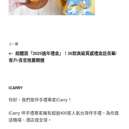
文
上
上一篇
章
一
超體面「2025過年禮盒」！26款高級質感禮盒送長輩/
導
篇
客戶/長官推薦精選
覽
文
章
ICARRY
你好，我們是伴手禮專家iCarry！
iCarry 伴手禮專家擁有超過400家人氣台灣伴手禮，為你直
送機場、酒店或全球。