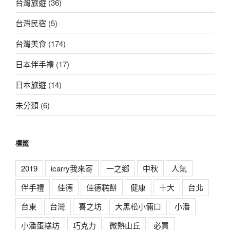
台灣旅遊
(36)
台灣民宿
(5)
台灣美食
(174)
日本伴手禮
(17)
日本旅遊
(14)
未分類
(6)
標籤
2019
icarry我來寄
一之鄉
中秋
人氣
伴手禮
佳德
佳德糕餅
健康
十大
台北
台東
台灣
喜之坊
大黑松小倆口
小潘
小潘蛋糕坊
巧克力
微熱山丘
必買