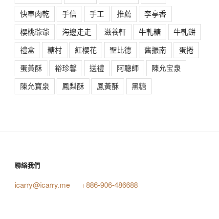
快車肉乾
手信
手工
推薦
李亭香
櫻桃爺爺
海邊走走
滋養軒
牛軋糖
牛軋餅
禮盒
糖村
紅櫻花
聖比德
舊振南
蛋捲
蛋黃酥
裕珍馨
送禮
阿聰師
陳允宝泉
陳允寶泉
鳳梨酥
鳳黃酥
黑糖
聯絡我們
icarry@icarry.me
+886-906-486688