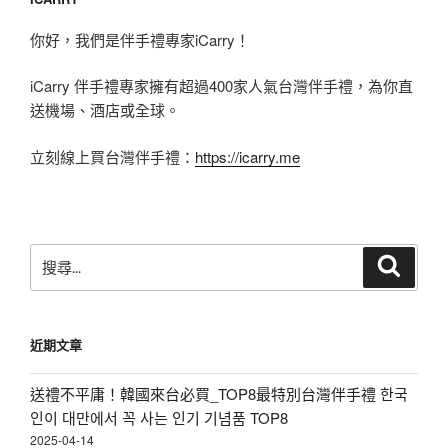
你好，我們是伴手禮專家iCarry！
iCarry 伴手禮專家擁有超過400家人氣台灣伴手禮，為你直
送機場、酒店或全球。
立刻線上買台灣伴手禮：
https://icarry.me
搜
搜
尋
尋
關
鍵
近期文章
字:
送禮不平庸！韓國來台必買_TOP8最特別台灣伴手禮 한국
인이 대만에서 꼭 사는 인기 기념품 TOP8
2025-04-14