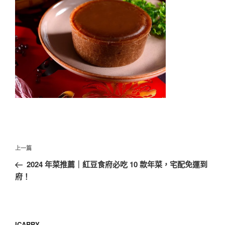
文
上
上一篇
章
一
2024 年菜推薦｜紅豆食府必吃 10 款年菜，宅配免運到
導
篇
府！
覽
文
章
ICARRY