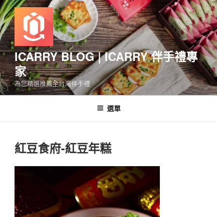
跳
至
主
要
內
ICARRY BLOG | ICARRY 伴手禮專
容
家
為您精選推薦全台灣伴手禮
選單
紅豆食府-紅豆年糕