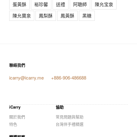
蛋黃酥
裕珍馨
送禮
阿聰師
陳允宝泉
陳允寶泉
鳳梨酥
鳳黃酥
黑糖
聯絡我們
icarry@icarry.me
+886-906-486688
iCarry
協助
關於我們
常見問題與幫助
特色
台灣伴手禮精選
精選服務