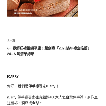
文
上
上一篇
章
一
春節送禮拒絕平庸！超創意「2025過年禮盒推薦」
導
篇
24+人氣清單總結
覽
文
章
ICARRY
你好，我們是伴手禮專家iCarry！
iCarry 伴手禮專家擁有超過400家人氣台灣伴手禮，為你直
送機場、酒店或全球。