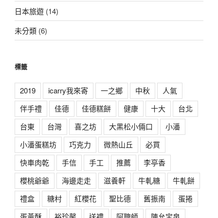
日本旅遊
(14)
未分類
(6)
標籤
2019
icarry我來寄
一之鄉
中秋
人氣
伴手禮
佳德
佳德糕餅
健康
十大
台北
台東
台灣
喜之坊
大黑松小倆口
小潘
小潘蛋糕坊
巧克力
微熱山丘
必買
快車肉乾
手信
手工
推薦
李亭香
櫻桃爺爺
海邊走走
滋養軒
牛軋糖
牛軋餅
禮盒
糖村
紅櫻花
聖比德
舊振南
蛋捲
蛋黃酥
裕珍馨
送禮
阿聰師
陳允宝泉