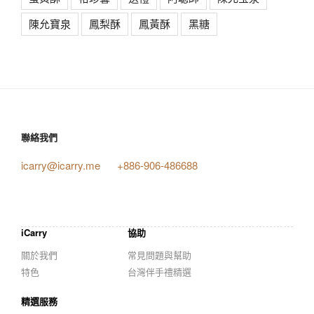
陳允寶泉
鳳梨酥
鳳黃酥
黑糖
聯絡我們
icarry@icarry.me
+886-906-486688
iCarry
協助
關於我們
常見問題與幫助
特色
台灣伴手禮精選
精選服務