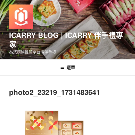
跳
至
主
要
內
ICARRY BLOG | ICARRY 伴手禮專
容
家
為您精選推薦全台灣伴手禮
選單
photo2_23219_1731483641