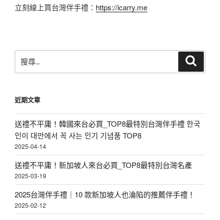
立刻線上買台灣伴手禮：
https://icarry.me
搜
搜
尋
尋
關
鍵
近期文章
字:
送禮不平庸！韓國來台必買_TOP8最特別台灣伴手禮 한국
인이 대만에서 꼭 사는 인기 기념품 TOP8
2025-04-14
送禮不平庸！新加坡人來台必買_TOP8最特別台灣名產
2025-03-19
2025台灣伴手禮｜10 款新加坡人也淪陷的推薦伴手禮！
2025-02-12