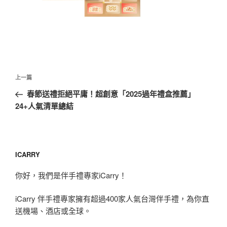
文
上
上一篇
章
一
春節送禮拒絕平庸！超創意「2025過年禮盒推薦」
導
篇
24+人氣清單總結
覽
文
章
ICARRY
你好，我們是伴手禮專家iCarry！
iCarry 伴手禮專家擁有超過400家人氣台灣伴手禮，為你直
送機場、酒店或全球。