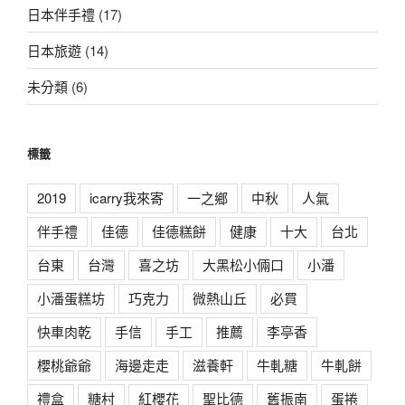
日本伴手禮
(17)
日本旅遊
(14)
未分類
(6)
標籤
2019
icarry我來寄
一之鄉
中秋
人氣
伴手禮
佳德
佳德糕餅
健康
十大
台北
台東
台灣
喜之坊
大黑松小倆口
小潘
小潘蛋糕坊
巧克力
微熱山丘
必買
快車肉乾
手信
手工
推薦
李亭香
櫻桃爺爺
海邊走走
滋養軒
牛軋糖
牛軋餅
禮盒
糖村
紅櫻花
聖比德
舊振南
蛋捲