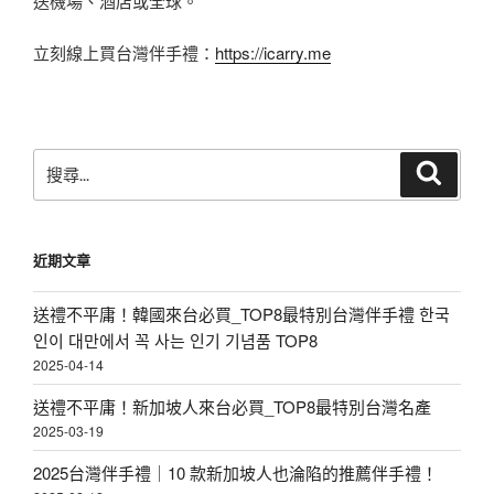
送機場、酒店或全球。
立刻線上買台灣伴手禮：
https://icarry.me
搜
搜
尋
尋
關
鍵
近期文章
字:
送禮不平庸！韓國來台必買_TOP8最特別台灣伴手禮 한국
인이 대만에서 꼭 사는 인기 기념품 TOP8
2025-04-14
送禮不平庸！新加坡人來台必買_TOP8最特別台灣名產
2025-03-19
2025台灣伴手禮｜10 款新加坡人也淪陷的推薦伴手禮！