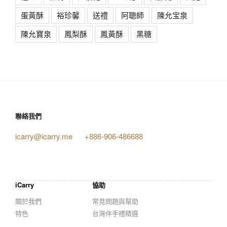
蛋黃酥
裕珍馨
送禮
阿聰師
陳允宝泉
陳允寶泉
鳳梨酥
鳳黃酥
黑糖
聯絡我們
icarry@icarry.me
+886-906-486688
iCarry
協助
關於我們
常見問題與幫助
特色
台灣伴手禮精選