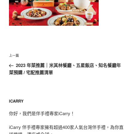
文
上
上一篇
章
一
2023 年菜推薦｜米其林餐廳、五星飯店、知名餐廳年
導
篇
菜預購 / 宅配推薦清單
覽
文
章
ICARRY
你好，我們是伴手禮專家iCarry！
iCarry 伴手禮專家擁有超過400家人氣台灣伴手禮，為你直