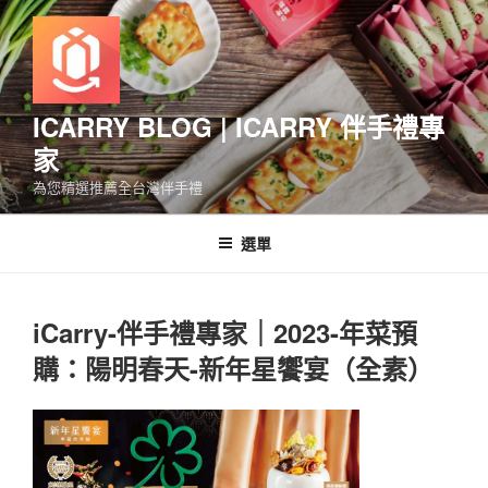
跳
至
主
要
內
ICARRY BLOG | ICARRY 伴手禮專
容
家
為您精選推薦全台灣伴手禮
選單
iCarry-伴手禮專家｜2023-年菜預
購：陽明春天-新年星饗宴（全素）