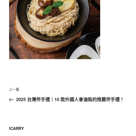
文
上
上一篇
章
一
2025 台灣伴手禮｜10 款外國人會淪陷的推薦伴手禮！
導
篇
覽
文
章
ICARRY