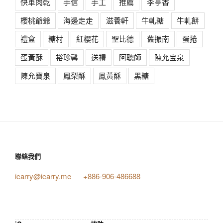
快車肉乾
手信
手工
推薦
李亭香
櫻桃爺爺
海邊走走
滋養軒
牛軋糖
牛軋餅
禮盒
糖村
紅櫻花
聖比德
舊振南
蛋捲
蛋黃酥
裕珍馨
送禮
阿聰師
陳允宝泉
陳允寶泉
鳳梨酥
鳳黃酥
黑糖
聯絡我們
icarry@icarry.me
+886-906-486688