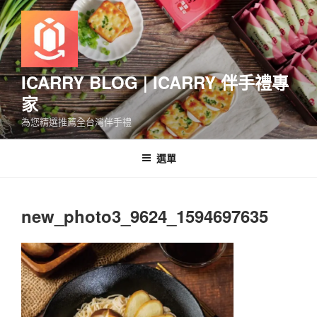
跳
至
主
要
內
ICARRY BLOG | ICARRY 伴手禮專
容
家
為您精選推薦全台灣伴手禮
選單
new_photo3_9624_1594697635