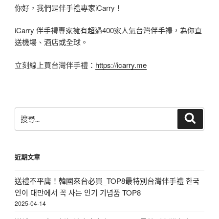
你好，我們是伴手禮專家iCarry！
iCarry 伴手禮專家擁有超過400家人氣台灣伴手禮，為你直
送機場、酒店或全球。
立刻線上買台灣伴手禮：
https://icarry.me
搜
搜
尋
尋
關
鍵
近期文章
字:
送禮不平庸！韓國來台必買_TOP8最特別台灣伴手禮 한국
인이 대만에서 꼭 사는 인기 기념품 TOP8
2025-04-14