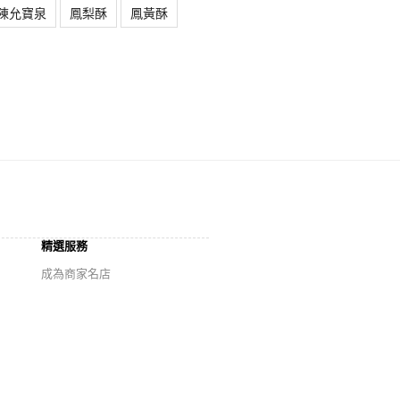
陳允寶泉
鳳梨酥
鳳黃酥
精選服務
成為商家名店