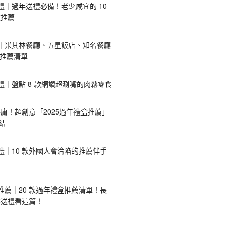
手禮｜過年送禮必備！老少咸宜的 10
盒推薦
推薦｜米其林餐廳、五星飯店、知名餐廳
配推薦清單
手禮｜盤點 8 款網讚超涮嘴的肉鬆零食
庸！超創意「2025過年禮盒推薦」
結
手禮｜10 款外國人會淪陷的推薦伴手
盒推薦｜20 款過年禮盒推薦清單！長
業送禮看這篇！