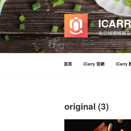
跳
至
主
ICAR
要
內
為您精選推薦全
容
首頁
iCarry 官網
iCarry
original (3)