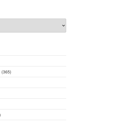
薦
(365)
)