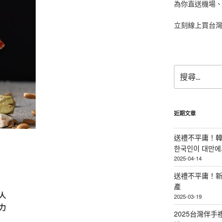
為你直送機場
立刻線上買台
搜
尋
關
鍵
字:
近期文章
送禮不平庸！韓
한국인이 대만에서
2025-04-14
送禮不平庸！新
產
人
2025-03-19
力
2025台灣伴