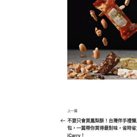
文
上
上一篇
章
一
不要只會買鳳梨酥！台灣伴手禮懶
篇
包，一篇帶你買得最對味，省時省
導
文
iCarry！