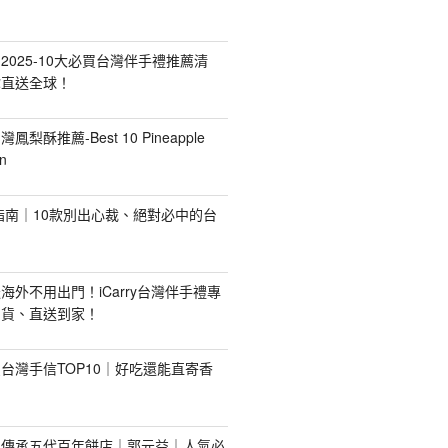
2025-10大必買台灣伴手禮推薦清
你直送全球！
台灣鳳梨酥推薦-Best 10 Pineapple
n
禮指南｜10款別出心裁、絕對必中的台
海外不用出門！iCarry台灣伴手禮專
出貨、直送到家！
台灣手信TOP10｜好吃還能直寄香
！傳承五代百年餅店｜郭元益｜人氣必