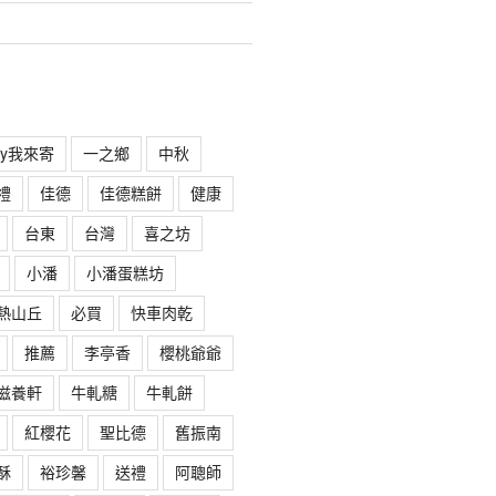
rry我來寄
一之鄉
中秋
禮
佳德
佳德糕餅
健康
台東
台灣
喜之坊
小潘
小潘蛋糕坊
熱山丘
必買
快車肉乾
推薦
李亭香
櫻桃爺爺
滋養軒
牛軋糖
牛軋餅
紅櫻花
聖比德
舊振南
酥
裕珍馨
送禮
阿聰師