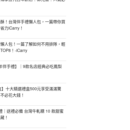
梨酥！台灣伴手禮懶人包，一篇帶你買
力iCarry！
購懶人包！一篇了解如何不用排隊，輕
P8！-iCarry
【新年伴手禮】｜9款名店經典必吃鳳梨
禮盒】十大精選禮盒500元享受滿滿驚
，不必花大錢！
手禮｜送禮必備 台灣牛軋糖 10 款甜蜜
收藏！