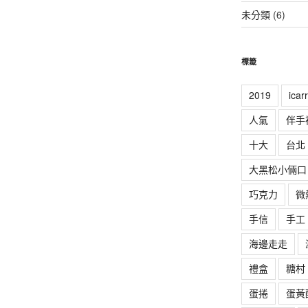
未分類
(6)
標籤
2019
ica
人氣
伴手
十大
台北
大黑松小倆口
巧克力
微
手信
手工
海邊走走
禮盒
糖村
蛋捲
蛋黃