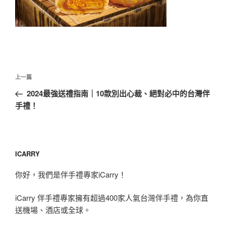
文
上
上一篇
章
一
2024最強送禮指南｜10款別出心裁、絕對必中的台灣伴
導
篇
手禮！
覽
文
章
ICARRY
你好，我們是伴手禮專家iCarry！
iCarry 伴手禮專家擁有超過400家人氣台灣伴手禮，為你直
送機場、酒店或全球。