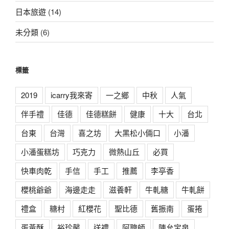
日本旅遊
(14)
未分類
(6)
標籤
2019
icarry我來寄
一之鄉
中秋
人氣
伴手禮
佳德
佳德糕餅
健康
十大
台北
台東
台灣
喜之坊
大黑松小倆口
小潘
小潘蛋糕坊
巧克力
微熱山丘
必買
快車肉乾
手信
手工
推薦
李亭香
櫻桃爺爺
海邊走走
滋養軒
牛軋糖
牛軋餅
禮盒
糖村
紅櫻花
聖比德
舊振南
蛋捲
蛋黃酥
裕珍馨
送禮
阿聰師
陳允宝泉