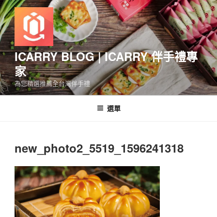
跳
至
主
要
內
ICARRY BLOG | ICARRY 伴手禮專
容
家
為您精選推薦全台灣伴手禮
選單
new_photo2_5519_1596241318