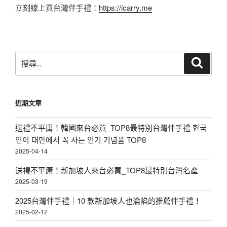
立刻線上買台灣伴手禮：
https://icarry.me
搜
搜
尋
尋
關
鍵
近期文章
字:
送禮不平庸！韓國來台必買_TOP8最特別台灣伴手禮 한국
인이 대만에서 꼭 사는 인기 기념품 TOP8
2025-04-14
送禮不平庸！新加坡人來台必買_TOP8最特別台灣名產
2025-03-19
2025台灣伴手禮｜10 款新加坡人也淪陷的推薦伴手禮！
2025-02-12