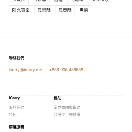
陳允寶泉
鳳梨酥
鳳黃酥
黑糖
聯絡我們
icarry@icarry.me
+886-906-486688
iCarry
協助
關於我們
常見問題與幫助
特色
台灣伴手禮精選
精選服務