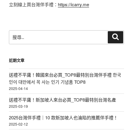
立刻線上買台灣伴手禮：
https://icarry.me
搜
搜
尋
尋
關
鍵
近期文章
字:
送禮不平庸！韓國來台必買_TOP8最特別台灣伴手禮 한국
인이 대만에서 꼭 사는 인기 기념품 TOP8
2025-04-14
送禮不平庸！新加坡人來台必買_TOP8最特別台灣名產
2025-03-19
2025台灣伴手禮｜10 款新加坡人也淪陷的推薦伴手禮！
2025-02-12