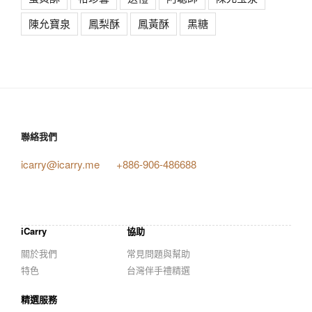
陳允寶泉
鳳梨酥
鳳黃酥
黑糖
聯絡我們
icarry@icarry.me
+886-906-486688
iCarry
協助
關於我們
常見問題與幫助
特色
台灣伴手禮精選
精選服務