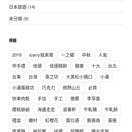
日本旅遊
(14)
未分類
(6)
標籤
2019
icarry我來寄
一之鄉
中秋
人氣
伴手禮
佳德
佳德糕餅
健康
十大
台北
台東
台灣
喜之坊
大黑松小倆口
小潘
小潘蛋糕坊
巧克力
微熱山丘
必買
快車肉乾
手信
手工
推薦
李亭香
櫻桃爺爺
海邊走走
滋養軒
牛軋糖
牛軋餅
禮盒
糖村
紅櫻花
聖比德
舊振南
蛋捲
蛋黃酥
裕珍馨
送禮
阿聰師
陳允宝泉