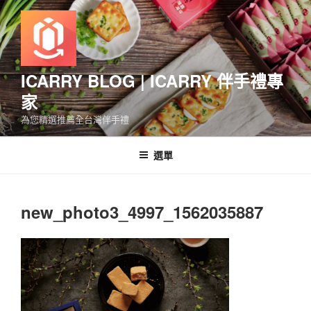
跳
至
主
要
內
ICARRY BLOG | ICARRY 伴手禮專
容
家
為您精選推薦全台灣伴手禮
選單
new_photo3_4997_1562035887