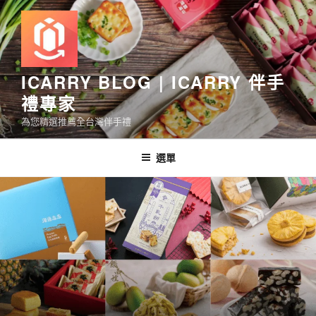
跳
至
主
要
內
ICARRY BLOG | ICARRY 伴手
容
禮專家
為您精選推薦全台灣伴手禮
選單