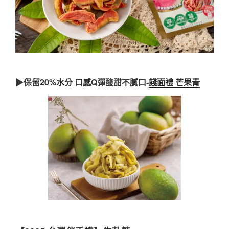
▶保留20%水分 口感Q彈酸甜不膩口-
餞面禮 芒果青