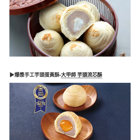
▶爆漿手工芋頭蛋黃酥-
大甲師 芋頭流芯酥