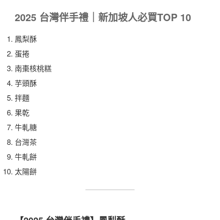
2025 台灣伴手禮｜新加坡人必買TOP 10
鳳梨酥
蛋捲
南棗核桃糕
芋頭酥
拌麵
果乾
牛軋糖
台灣茶
牛軋餅
太陽餅