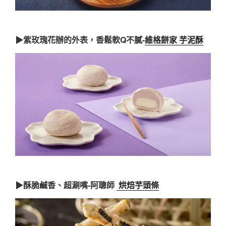
▶紫玫瑰花辦的外表，香鬆軟Q不膩-
維格餅家 芋泥酥
▶酥脆鹹香、超涮嘴-阿聰師
烘焙芋頭條