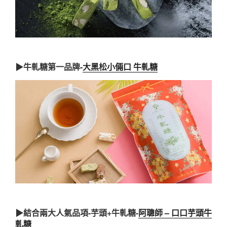
▶牛軋糖第一品牌-
大黑松小倆口 牛軋糖
▶結合兩大人氣品項-芋頭+牛軋糖-
阿聰師 – 口口芋頭牛
軋糖