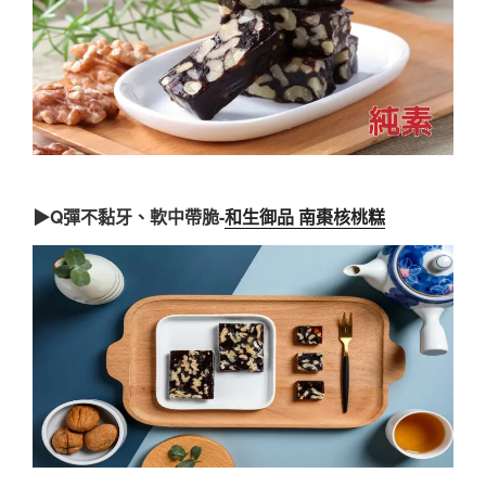
▶Q彈不黏牙、軟中帶脆-
和生御品 南棗核桃糕