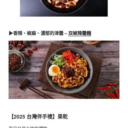
▶香辣、椒麻、濃郁的津醬 –
双椒辣醬麵
【2025 台灣伴手禮】果乾