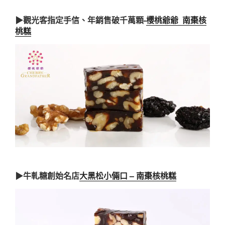
▶觀光客指定手信、年銷售破千萬顆-
櫻桃爺爺 南棗核
桃糕
▶牛軋糖創始名店
大黑松小倆口 – 南棗核桃糕