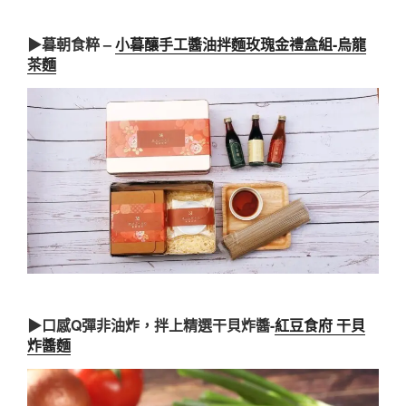
▶暮朝食粹 –
小暮釀手工醬油拌麵玫瑰金禮盒組-烏龍
茶麵
▶口感Q彈非油炸，拌上精選干貝炸醬-
紅豆食府 干貝
炸醬麵