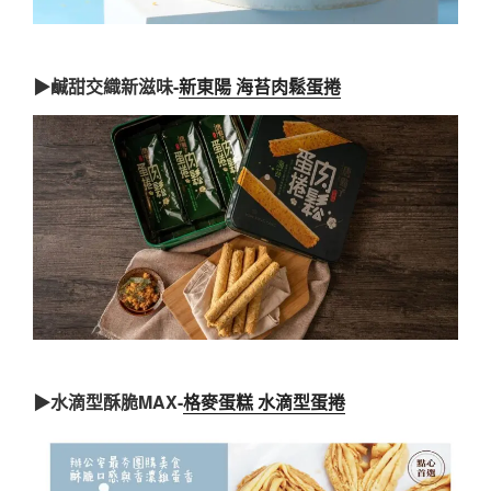
▶鹹甜交織新滋味-
新東陽 海苔肉鬆蛋捲
▶水滴型酥脆MAX-
格麥蛋糕 水滴型蛋捲