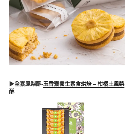
▶全素鳳梨酥-
玉香齋養生素食烘焙 – 柑橘土鳳梨
酥