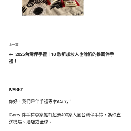
文
上
上一篇
章
一
2025台灣伴手禮｜10 款新加坡人也淪陷的推薦伴手
導
篇
禮！
覽
文
章
ICARRY
你好，我們是伴手禮專家iCarry！
iCarry 伴手禮專家擁有超過400家人氣台灣伴手禮，為你直
送機場、酒店或全球。