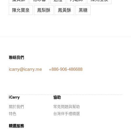
陳允寶泉
鳳梨酥
鳳黃酥
黑糖
聯絡我們
icarry@icarry.me
+886-906-486688
iCarry
協助
關於我們
常見問題與幫助
特色
台灣伴手禮精選
精選服務