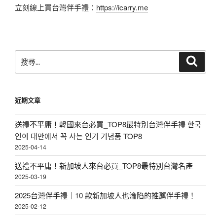
立刻線上買台灣伴手禮：
https://icarry.me
搜
搜
尋
尋
關
鍵
近期文章
字:
送禮不平庸！韓國來台必買_TOP8最特別台灣伴手禮 한국
인이 대만에서 꼭 사는 인기 기념품 TOP8
2025-04-14
送禮不平庸！新加坡人來台必買_TOP8最特別台灣名產
2025-03-19
2025台灣伴手禮｜10 款新加坡人也淪陷的推薦伴手禮！
2025-02-12