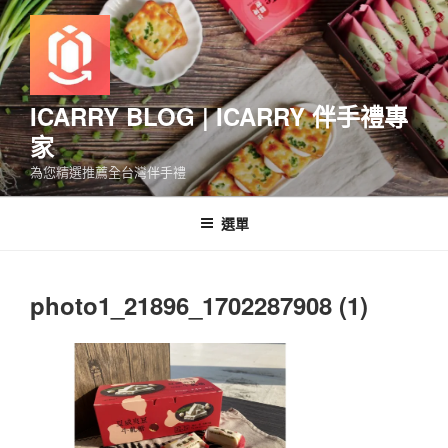
跳
至
主
要
內
ICARRY BLOG | ICARRY 伴手禮專
容
家
為您精選推薦全台灣伴手禮
選單
photo1_21896_1702287908 (1)