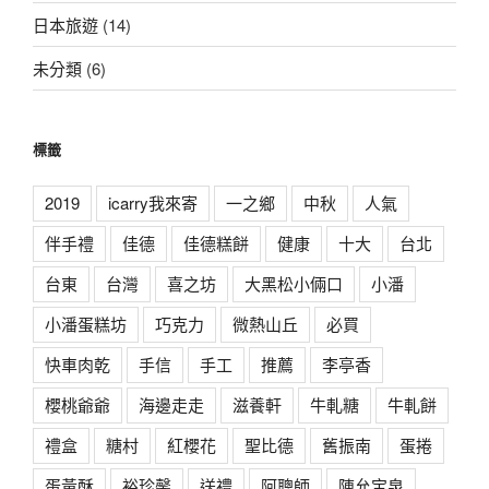
日本旅遊
(14)
未分類
(6)
標籤
2019
icarry我來寄
一之鄉
中秋
人氣
伴手禮
佳德
佳德糕餅
健康
十大
台北
台東
台灣
喜之坊
大黑松小倆口
小潘
小潘蛋糕坊
巧克力
微熱山丘
必買
快車肉乾
手信
手工
推薦
李亭香
櫻桃爺爺
海邊走走
滋養軒
牛軋糖
牛軋餅
禮盒
糖村
紅櫻花
聖比德
舊振南
蛋捲
蛋黃酥
裕珍馨
送禮
阿聰師
陳允宝泉