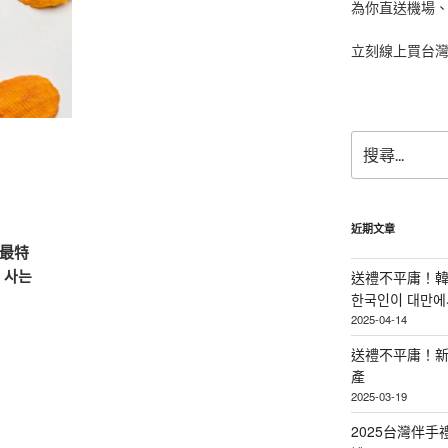
為你直送機場
立刻線上買台
搜
尋
關
鍵
字:
近期文章
8最特
 사는
送禮不平庸！韓
한국인이 대만에서
2025-04-14
送禮不平庸！新
產
2025-03-19
2025台灣伴