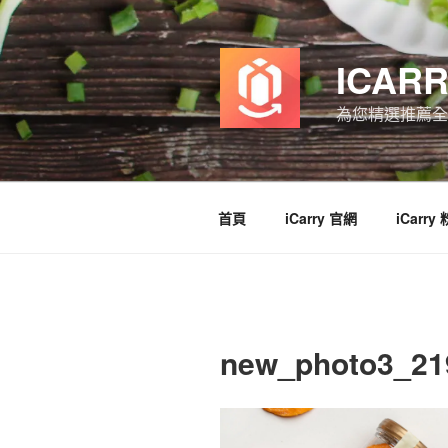
跳
至
主
ICAR
要
內
為您精選推薦全
容
首頁
iCarry 官網
iCarry
new_photo3_21