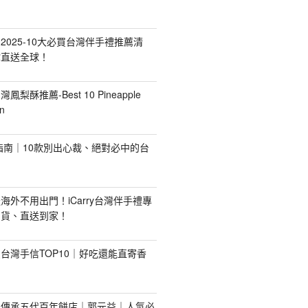
2025-10大必買台灣伴手禮推薦清
你直送全球！
台灣鳳梨酥推薦-Best 10 Pineapple
n
禮指南｜10款別出心裁、絕對必中的台
海外不用出門！iCarry台灣伴手禮專
出貨、直送到家！
台灣手信TOP10｜好吃還能直寄香
！傳承五代百年餅店｜郭元益｜人氣必