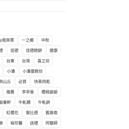
rry我來寄
一之鄉
中秋
禮
佳德
佳德糕餅
健康
台東
台灣
喜之坊
小潘
小潘蛋糕坊
熱山丘
必買
快車肉乾
推薦
李亭香
櫻桃爺爺
滋養軒
牛軋糖
牛軋餅
紅櫻花
聖比德
舊振南
酥
裕珍馨
送禮
阿聰師