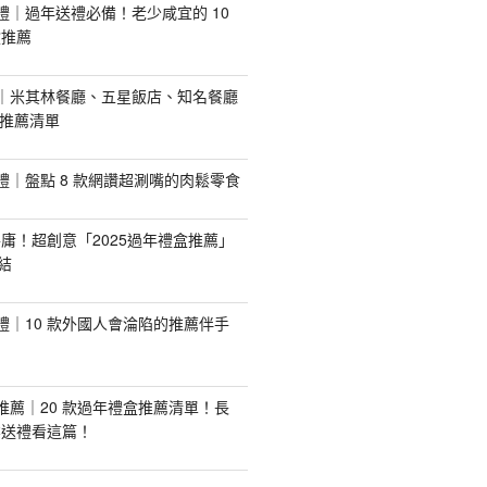
手禮｜過年送禮必備！老少咸宜的 10
盒推薦
推薦｜米其林餐廳、五星飯店、知名餐廳
配推薦清單
手禮｜盤點 8 款網讚超涮嘴的肉鬆零食
庸！超創意「2025過年禮盒推薦」
結
手禮｜10 款外國人會淪陷的推薦伴手
盒推薦｜20 款過年禮盒推薦清單！長
業送禮看這篇！