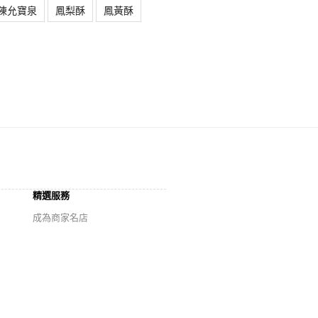
陳允寶泉
鳳梨酥
鳳黃酥
精選服務
成為商家名店