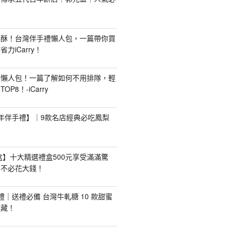
梨酥！台灣伴手禮懶人包，一篇帶你買
力iCarry！
購懶人包！一篇了解如何不用排隊，輕
P8！-iCarry
【新年伴手禮】｜9款名店經典必吃鳳梨
禮盒】十大精選禮盒500元享受滿滿驚
，不必花大錢！
手禮｜送禮必備 台灣牛軋糖 10 款甜蜜
收藏！