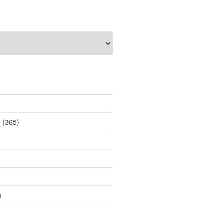
薦
(365)
)