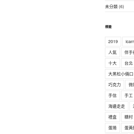
未分類
(6)
標籤
2019
ica
人氣
伴手
十大
台北
大黑松小倆口
巧克力
微
手信
手工
海邊走走
禮盒
糖村
蛋捲
蛋黃