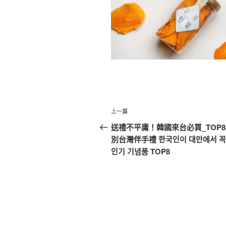
文
上
上一篇
章
一
送禮不平庸！韓國來台必買_TOP
篇
別台灣伴手禮 한국인이 대만에서 꼭
導
文
인기 기념품 TOP8
覽
章