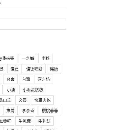
)
rry我來寄
一之鄉
中秋
禮
佳德
佳德糕餅
健康
台東
台灣
喜之坊
小潘
小潘蛋糕坊
熱山丘
必買
快車肉乾
推薦
李亭香
櫻桃爺爺
滋養軒
牛軋糖
牛軋餅