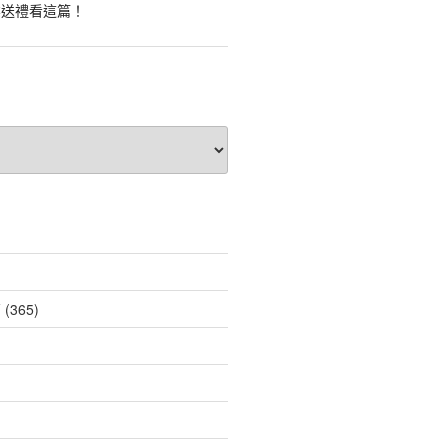
業送禮看這篇！
薦
(365)