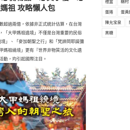
禮盒
糖村
瘋媽祖 攻略懶人包
蛋捲
蛋黃
陳允宝泉
數超過兩億，依據非正式統計估算，在台灣
，「大甲媽祖遶境」不僅是台灣重要的民俗
黑糖
媽祖遶境」、「麥加朝聖之行」和「梵諦岡耶誕彌
甲媽祖繞境」更有『世界非物質活的文化遺
活動，均引起國際注目。