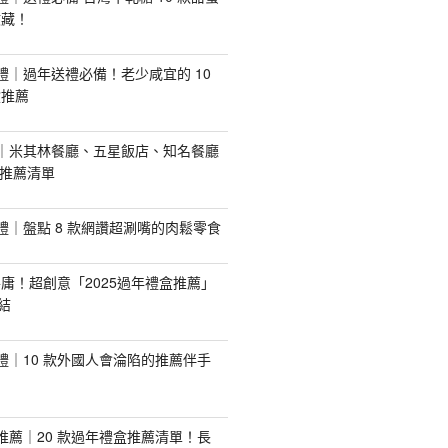
收藏！
手禮｜過年送禮必備！老少咸宜的 10
盒推薦
推薦｜米其林餐廳、五星飯店、知名餐廳
配推薦清單
手禮｜盤點 8 款網讚超涮嘴的肉鬆零食
庸！超創意「2025過年禮盒推薦」
結
手禮｜10 款外國人會淪陷的推薦伴手
盒推薦｜20 款過年禮盒推薦清單！長