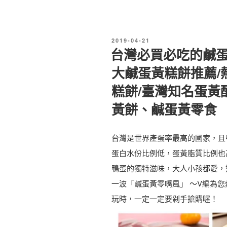
心
地
0
全
圖
1
台
全
發
2019-04-21
9
最
佈
台灣必買必吃的鹹蛋
收
於
母
好
大鹹蛋黃糕餅推薦/
錄
親
吃
|
糕餅/臺灣知名蛋黃
節
的
台
黃餅、鹹蛋黃零食
別
T
灣
煩
O
肉
惱
台灣是世界產蛋率最高的國家，且
P
乾
，
蛋白水份比例低，蛋黃脂質比例也
1
推
好
鴨蛋的獨特滋味，大人小孩都愛，
5
薦
禮
一波「鹹蛋黃零嘴風」 ～V編為
零
|
推
玩時，一定一定要剁手搶購喔！
嘴
來
薦
〉
台