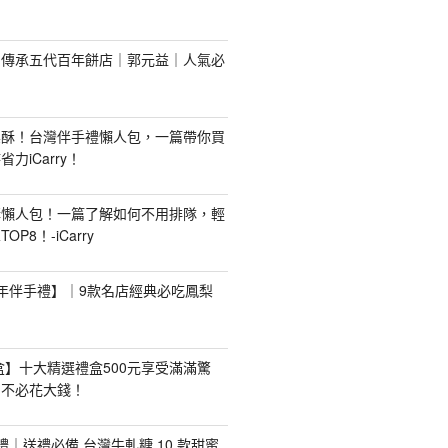
！傳承五代百年餅店｜郭元益｜人氣必
梨酥！台灣伴手禮懶人包，一篇帶你買
力iCarry！
購懶人包！一篇了解如何不用排隊，輕
P8！-iCarry
【新年伴手禮】｜9款名店經典必吃鳳梨
禮盒】十大精選禮盒500元享受滿滿驚
，不必花大錢！
手禮｜送禮必備 台灣牛軋糖 10 款甜蜜