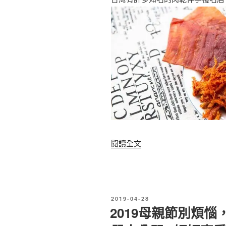
乾
排
行
榜
，
這
些
涮
嘴
休
〈
閱讀全文
閒
2
食
0
物
2
你
發
2019-04-28
0
佈
2019母親節別煩惱
不
於
獻