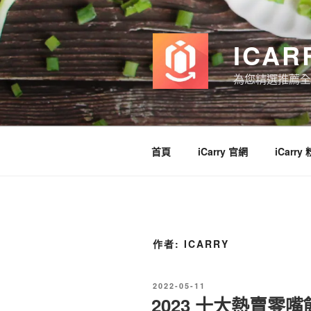
跳
至
主
ICAR
要
內
為您精選推薦全
容
首頁
iCarry 官網
iCarry
作者:
ICARRY
發
2022-05-11
佈
2023 十大熱賣零
於