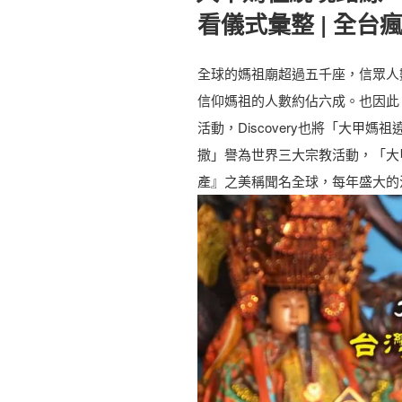
必
愛
看儀式彙整 | 全台
吃
的
的
人
全球的媽祖廟超過五千座，信眾人
鹹
氣
信仰媽祖的人數約佔六成。也因此
蛋
禮
活動，Discovery也將「大甲
黃
品
撒」譽為世界三大宗教活動，「大
糕
首
產』之美稱聞名全球，每年盛大的
點
選
零
|
嘴
媽
/
媽
台
節
灣
心
美
意
味
攻