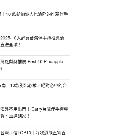
手禮｜10 款新加坡人也淪陷的推薦伴手
2025-10大必買台灣伴手禮推薦清
你直送全球！
台灣鳳梨酥推薦-Best 10 Pineapple
n
禮指南｜10款別出心裁、絕對必中的台
海外不用出門！iCarry台灣伴手禮專
出貨、直送到家！
台灣手信TOP10｜好吃還能直寄香