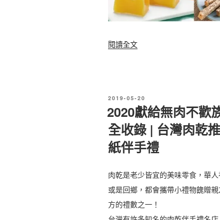
〈
閱讀全文
2
0
2
發
2019-05-20
3
佈
2020獻給無肉不
於
十
全收錄 | 台灣肉乾推
大
紙伴手禮
熱
賣
肉乾是老少皆宜的美味零食，華人
零
或是回鄉，都會攜帶小禮物餽贈親
嘴
方的禮數之一！
餅
台灣有許多知名的肉乾伴手禮名店