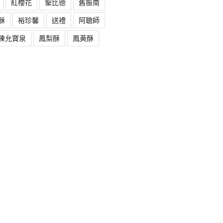
紅櫻花
聖比德
舊振南
酥
裕珍馨
送禮
阿聰師
陳允寶泉
鳳梨酥
鳳黃酥