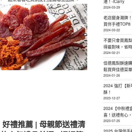
港！-iCarry
2024-03-29
老店變身潮牌
買伴手禮TOP8
2024-03-22
不要只會買鳳
得最對味，省時省
2024-02-21
佳德鳳梨酥速
鬆買齊佳德菜單TO
2024-01-26
2024 強打
酥！
2023-12-27
2024【中秋
喜！送禮有心
2023-07-25
，好禮推薦 | 母親節送禮清
2025 台灣伴