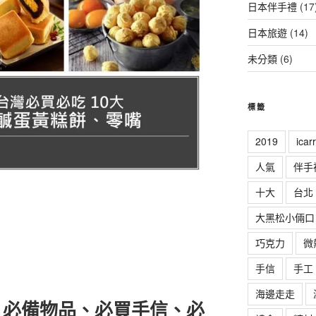
日本伴手禮
(17
日本旅遊
(14)
未分類
(6)
標籤
2019
ica
人氣
伴手
十大
台北
大黑松小倆口
巧克力
微
手信
手工
海邊走走
、必備物品、必買手信、必