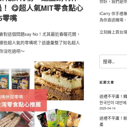
你好，我們是伴手
 😋超人氣MIT零食點心
iCarry 伴
5零嘴
為你直送機場
立刻線上買台
對這個問題say No！尤其最近春暖花開，
哪些超人氣的零嘴呢？這邊彙整了知名超人
你沒吃過吧～
搜
尋
關
鍵
字
近期文章
:
送禮不平庸！韓
한국인이 대만에서
2025-04-14
送禮不平庸！新
產