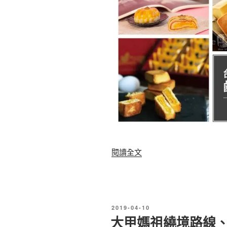
|
必
母
買
親
1
節
0
送
大
禮
肉
清
乾
單
肉
大
紙
公
伴
〈
閱讀全文
開
手
台
|
禮
灣
媽
〉
必
媽
發
2019-04-10
買
喜
佈
大甲媽祖繞境路線
於