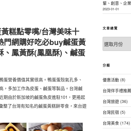
輩、創意、企
2023-01-01
文章總覽
黃糕點零嘴/台灣美味十
熱門網購好吃必buy鹹蛋黃
文
章
酥、鳳黃酥(鳳凰酥)、鹹蛋
總
覽
分類
鴨蛋營養價值其實很高。鴨蛋蛋殼氣孔多、
優惠活動
(8)
高，多加工作為皮蛋、鹹蛋等製品。台灣鹹
台灣伴手禮推
近期由於新加坡的鹹蛋魚皮進駐101，更捲起
台灣旅遊
(36)
您彙整了台灣有知名的鹹蛋黃糕餅零食，來台遊
台灣民宿
(5)
台灣美食
(174)