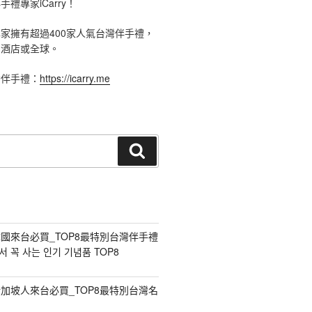
禮專家iCarry！
手禮專家擁有超過400家人氣台灣伴手禮，
、酒店或全球。
灣伴手禮：
https://icarry.me
搜
尋
國來台必買_TOP8最特別台灣伴手禮
 꼭 사는 인기 기념품 TOP8
加坡人來台必買_TOP8最特別台灣名