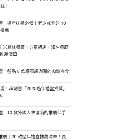
收藏！
手禮｜過年送禮必備！老少咸宜的 10
盒推薦
推薦｜米其林餐廳、五星飯店、知名餐廳
配推薦清單
手禮｜盤點 8 款網讚超涮嘴的肉鬆零食
庸！超創意「2025過年禮盒推薦」
結
手禮｜10 款外國人會淪陷的推薦伴手
盒推薦｜20 款過年禮盒推薦清單！長