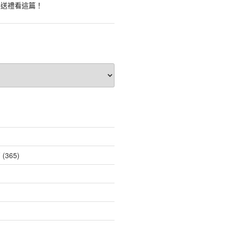
業送禮看這篇！
薦
(365)