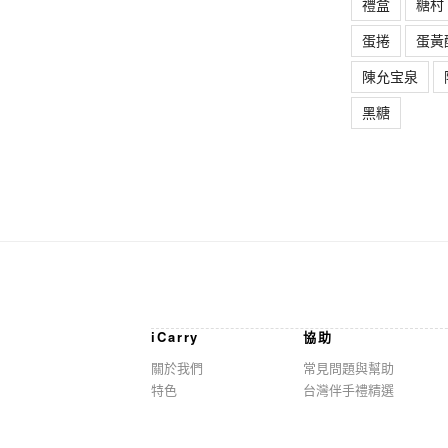
禮盒
糖村
蛋捲
蛋黃
陳允宝泉
黑糖
iCarry
協助
關於我們
常見問題與幫助
特色
台灣伴手禮精選