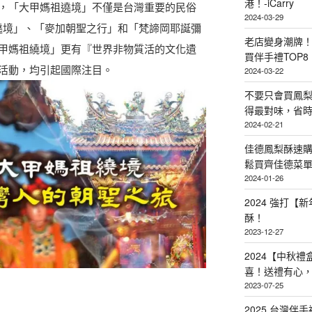
港！-iCarry
，「大甲媽祖遶境」不僅是台灣重要的民俗
2024-03-29
媽祖遶境」、「麥加朝聖之行」和「梵諦岡耶誕彌
老店變身潮牌
甲媽祖繞境」更有『世界非物質活的文化遺
買伴手禮TOP8
活動，均引起國際注目。
2024-03-22
不要只會買鳳
得最對味，省時省
2024-02-21
佳德鳳梨酥速
鬆買齊佳德菜單TO
2024-01-26
2024 強打
酥！
2023-12-27
2024【中秋
喜！送禮有心
2023-07-25
2025 台灣伴