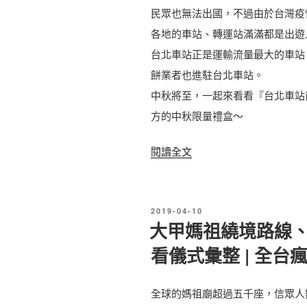
民眾也無法出國，不過由於台灣疫
各地的車站、轉運站滿滿都是出遊
台北車站正是運輸流量最大的車站
餅業者也進駐台北車站。
中秋將至，一起來看看『台北車站商
方的中秋限量禮盒～
〈
閱讀全文
2
0
發
2
2019-04-10
佈
大甲媽祖繞境路線
0
於
看儀式彙整 | 全台
台
灣
全球的媽祖廟超過五千座，信眾人
知