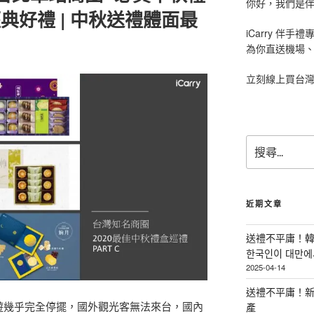
你好，我們是伴手
經典好禮 | 中秋送禮體面最
iCarry 伴
為你直送機場
立刻線上買台
搜
尋
關
鍵
字
近期文章
:
送禮不平庸！韓
한국인이 대만에서
2025-04-14
送禮不平庸！新
外旅遊幾乎完全停擺，國外觀光客無法來台，國內
產