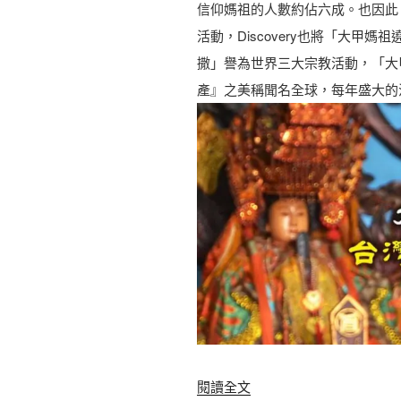
信仰媽祖的人數約佔六成。也因此
名
活動，Discovery也將「大甲
商
撒」譽為世界三大宗教活動，「大
圈
產』之美稱聞名全球，每年盛大的
-
台
北
車
站
商
圈
-
必
買
中
〈
閱讀全文
秋