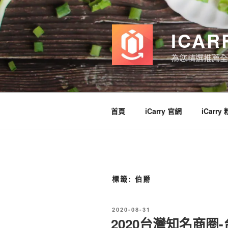
跳
至
主
ICAR
要
內
為您精選推薦全
容
首頁
iCarry 官網
iCarry
標籤:
伯爵
發
2020-08-31
佈
2020台灣知名商圈
於