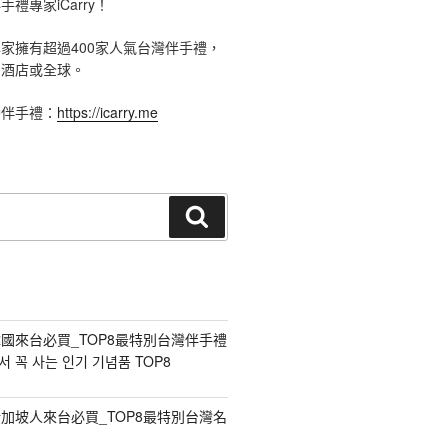
禮專家iCarry！
手禮專家擁有超過400家人氣台灣伴手禮，
、酒店或全球。
灣伴手禮：
https://icarry.me
搜
尋
國來台必買_TOP8最特別台灣伴手禮
 꼭 사는 인기 기념품 TOP8
加坡人來台必買_TOP8最特別台灣名