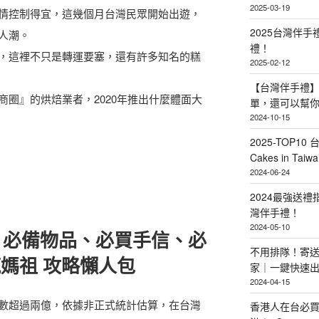
2025-03-19
情控制得宜，這幾個月台灣民眾開始出遊，
2025台灣伴
人潮。
禮！
，這裡不只是轉運要塞，還有許多知名的糕
2025-02-12
【台灣伴手禮】
圈』的烘焙業者，2020年推出什麼體面大
單，還可以幫
2024-10-15
2025-TOP10 
Cakes in Taiwa
2024-06-24
2024最強送
灣伴手禮！
2024-05-10
、必備物品、必買手信、必
不用排隊！寄送
瘋媽祖 攻略懶人包
家｜一鍵快速
2024-04-15
數超過兩億，依據非正式統計估算，在台灣
香港人在台必買