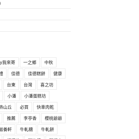
)
rry我來寄
一之鄉
中秋
禮
佳德
佳德糕餅
健康
台東
台灣
喜之坊
小潘
小潘蛋糕坊
熱山丘
必買
快車肉乾
推薦
李亭香
櫻桃爺爺
滋養軒
牛軋糖
牛軋餅