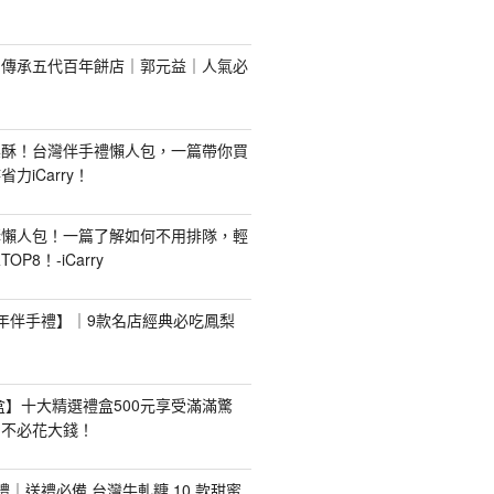
！傳承五代百年餅店｜郭元益｜人氣必
梨酥！台灣伴手禮懶人包，一篇帶你買
力iCarry！
購懶人包！一篇了解如何不用排隊，輕
P8！-iCarry
【新年伴手禮】｜9款名店經典必吃鳳梨
禮盒】十大精選禮盒500元享受滿滿驚
，不必花大錢！
手禮｜送禮必備 台灣牛軋糖 10 款甜蜜