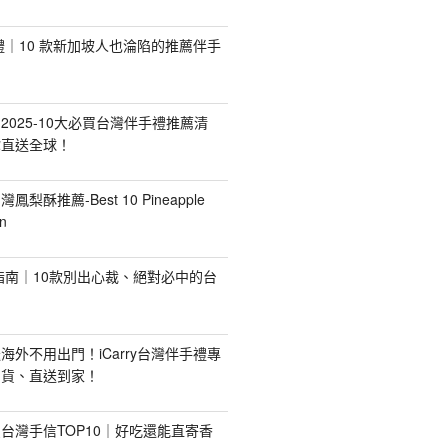
手禮｜10 款新加坡人也淪陷的推薦伴手
2025-10大必買台灣伴手禮推薦清
你直送全球！
台灣鳳梨酥推薦-Best 10 Pineapple
n
禮指南｜10款別出心裁、絕對必中的台
海外不用出門！iCarry台灣伴手禮專
出貨、直送到家！
台灣手信TOP10｜好吃還能直寄香