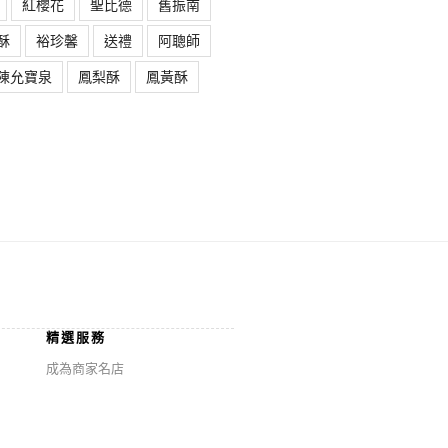
紅櫻花
聖比德
舊振南
酥
裕珍馨
送禮
阿聰師
陳允寶泉
鳳梨酥
鳳黃酥
精選服務
成為商家名店