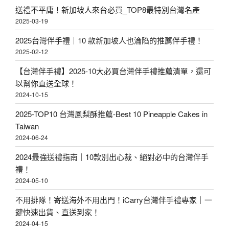
送禮不平庸！新加坡人來台必買_TOP8最特別台灣名產
貨
2025-03-19
の
2025台灣伴手禮｜10 款新加坡人也淪陷的推薦伴手禮！
芋
2025-02-12
頭
【台灣伴手禮】2025-10大必買台灣伴手禮推薦清單，還可
名
以幫你直送全球！
店
2024-10-15
匯
2025-TOP10 台灣鳳梨酥推薦-Best 10 Pineapple Cakes in
集
Taiwan
〉
2024-06-24
2024最強送禮指南｜10款別出心裁、絕對必中的台灣伴手
禮！
2024-05-10
不用排隊！寄送海外不用出門！iCarry台灣伴手禮專家｜一
鍵快速出貨、直送到家！
2024-04-15