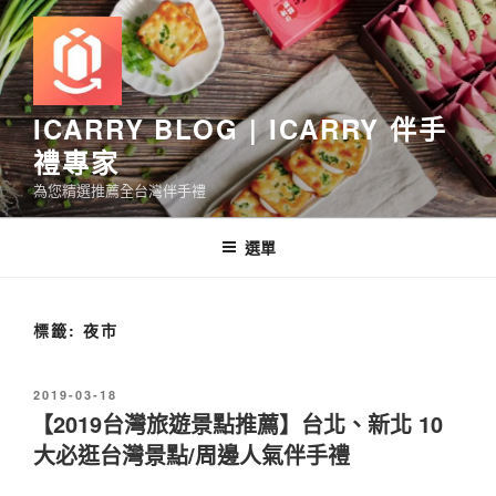
跳
至
主
要
內
ICARRY BLOG | ICARRY 伴手
容
禮專家
為您精選推薦全台灣伴手禮
選單
標籤:
夜市
發
2019-03-18
佈
【2019台灣旅遊景點推薦】台北、新北 10
於
大必逛台灣景點/周邊人氣伴手禮