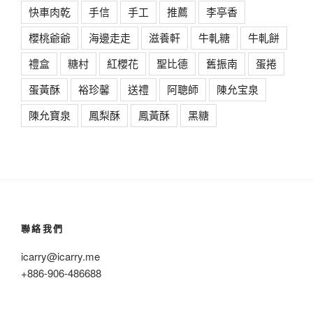
快車肉乾
手信
手工
推薦
李亭香
櫻桃爺爺
海邊走走
滋養軒
牛軋糖
牛軋餅
禮盒
糖村
紅櫻花
聖比德
舊振南
蛋捲
蛋黃酥
裕珍馨
送禮
阿聰師
陳允宝泉
陳允寶泉
鳳梨酥
鳳黃酥
黑糖
聯絡我們
icarry@icarry.me
+886-906-486688