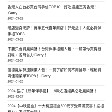
香港人在台必買台灣手信TOP10｜好吃還能直寄香港！-
iCarry
2024-03-29
老店變身潮牌！傳承五代百年餅店｜郭元益｜人氣必買伴
手禮TOP8
2024-03-22
不要只會買鳳梨酥！台灣伴手禮懶人包，一篇帶你買得最
對味，省時省力iCarry！
2024-02-21
佳德鳳梨酥速購懶人包！一篇了解如何不用排隊，輕鬆買
齊佳德菜單TOP8！-iCarry
2024-01-26
2024 強打【新年伴手禮】｜9款名店經典必吃鳳梨酥！
2023-12-27
2024【中秋禮盒】十大精選禮盒500元享受滿滿驚喜！送禮
有心，不必花大錢！