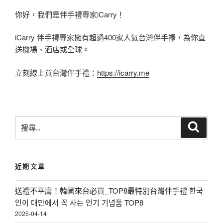
邊
必
你好，我們是伴手禮專家iCarry！
住
買
iCarry 伴手禮專家擁有超過400家人氣台灣伴手禮，為你直
宿
手
送機場、酒店或全球。
觀
信
光
立刻線上買台灣伴手禮：
https://icarry.me
推
行
薦
程
|
集
芋
搜
搜
錦
尋
尋
頭
〉
關
控
鍵
懶
近期文章
字
人
:
送禮不平庸！韓國來台必買_TOP8最特別台灣伴手禮 한국
包
인이 대만에서 꼭 사는 인기 기념품 TOP8
|
2025-04-14
吃