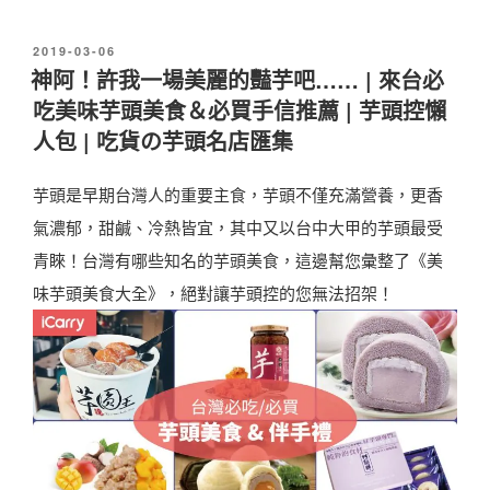
2
發
2019-03-06
0
佈
神阿！許我一場美麗的豔芋吧…… | 來台必
於
1
吃美味芋頭美食＆必買手信推薦 | 芋頭控懶
9
人包 | 吃貨の芋頭名店匯集
台
芋頭是早期台灣人的重要主食，芋頭不僅充滿營養，更香
灣
氣濃郁，甜鹹、冷熱皆宜，其中又以台中大甲的芋頭最受
旅
青睞！台灣有哪些知名的芋頭美食，這邊幫您彙整了《美
遊
味芋頭美食大全》，絕對讓芋頭控的您無法招架！
景
點
推
薦
】
台