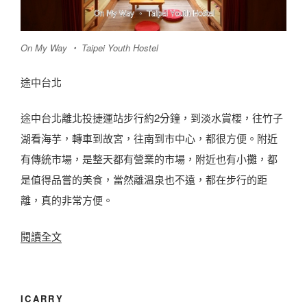
邊
吧
人
…
氣
On My Way ‧ Taipei Youth Hostel
…
伴
|
途中台北
手
來
禮
途中台北離北投捷運站步行約
2
分鐘，到淡水賞櫻，往竹子
台
〉
湖看海芋，轉車到故宮，往南到市中心，都很方便。附近
必
有傳統市場，是整天都有營業的市場，附近也有小攤，都
吃
是值得品嘗的美食，當然離溫泉也不遠，都在步行的距
美
離，真的非常方便。
味
芋
〈
閱讀全文
頭
士
美
林
食
周
ICARRY
＆