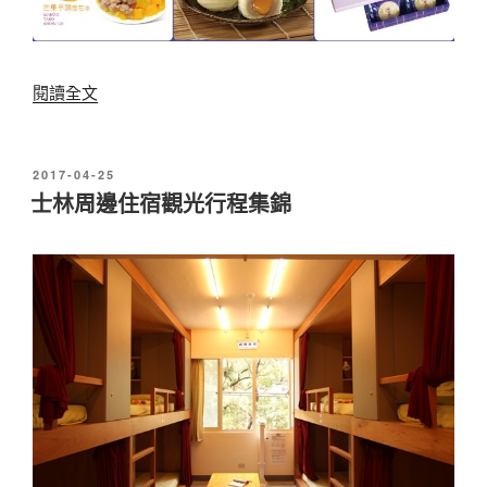
北
、
新
〈
閱讀全文
北
神
1
阿
0
發
2017-04-25
！
佈
大
士林周邊住宿觀光行程集錦
於
許
必
我
逛
一
台
場
灣
美
景
麗
點
的
/
豔
周
芋