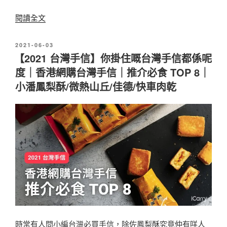
〉
鳳
〈
閱讀全文
梨
2
酥
發
2021-06-03
0
佈
【2021 台灣手信】你掛住嘅台灣手信都係呢
、
2
於
度｜香港網購台灣手信｜推介必食 TOP 8｜
創
1
小潘鳳梨酥/微熱山丘/佳德/快車肉乾
意
中
、
秋
養
禮
生
盒
禮
推
盒
薦
1
｜
0
經
款
典
時常有人問小編台灣必買手信，除佐鳳梨酥究竟仲有咩人
推