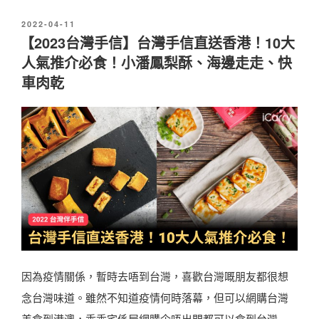
2
些
發
2022-04-11
0
佈
【2023台灣手信】台灣手信直送香港！10大
伴
2
於
人氣推介必食！小潘鳳梨酥、海邊走走、快
手
2
車肉乾
禮
中
都
秋
可
送
以
禮
寄
｜
日
十
本
款
！
送
〉
禮
因為疫情關係，暫時去唔到台灣，喜歡台灣嘅朋友都很想
大
念台灣味道。雖然不知道疫情何時落幕，但可以網購台灣
方
美食到港澳，乖乖宅係屋網購企唔出門都可以食到台灣