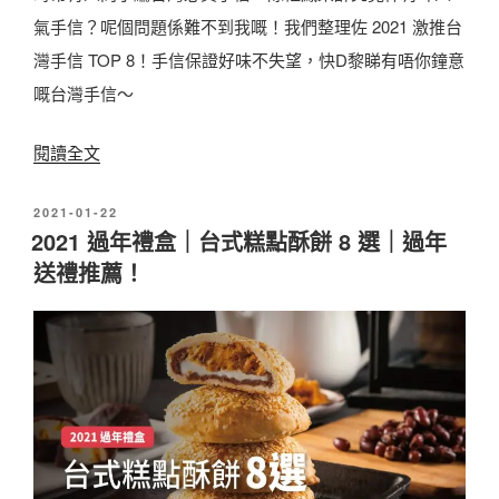
酥
氣手信？呢個問題係難不到我嘅！我們整理佐 2021 激推台
薦
餅
灣手信 TOP 8！手信保證好味不失望，快D黎睇有唔你鐘意
一
中
嘅台灣手信～
次
秋
看
禮
〈
閱讀全文
〉
盒
【
1
發
2021-01-22
2
佈
2021 過年禮盒｜台式糕點酥餅 8 選｜過年
0
0
於
送禮推薦！
選
2
，
1
蛋
台
黃
灣
酥
手
、
信
鳳
】