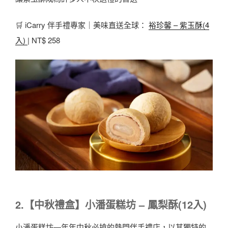
🛒 iCarry 伴手禮專家｜美味直送全球：
裕珍馨 – 紫玉酥(4
入)
| NT$ 258
2.【中秋禮盒】小潘蛋糕坊 – 鳳梨酥(12入)
小潘蛋糕坊—年年中秋必搶的熱門伴手禮店，以其獨特的