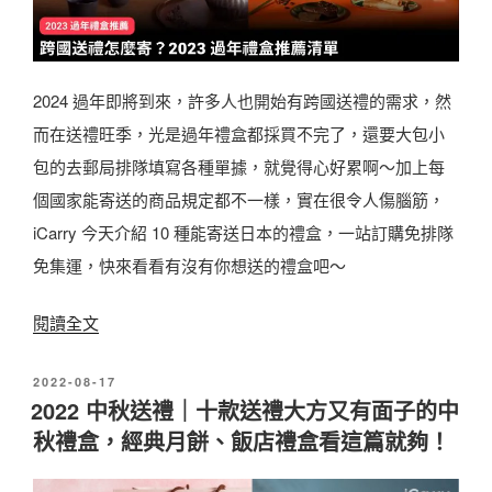
薦
｜
2
2024 過年即將到來，許多人也開始有跨國送禮的需求，然
0
而在送禮旺季，光是過年禮盒都採買不完了，還要大包小
款
包的去郵局排隊填寫各種單據，就覺得心好累啊～加上每
過
個國家能寄送的商品規定都不一樣，實在很令人傷腦筋，
年
iCarry 今天介紹 10 種能寄送日本的禮盒，一站訂購免排隊
禮
免集運，快來看看有沒有你想送的禮盒吧～
盒
推
〈
閱讀全文
薦
跨
清
發
2022-08-17
國
佈
2022 中秋送禮｜十款送禮大方又有面子的中
單
送
於
秋禮盒，經典月餅、飯店禮盒看這篇就夠！
！
禮
長
怎