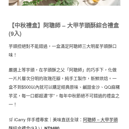
【中秋禮盒】阿聰師 – 大甲芋頭酥綜合禮盒
(9入)
芋頭控絕對不能錯過，一盒滿足阿聰師三大明星芋頭酥口
味！
嚴選上等芋頭，在芋頭酥之父「阿聰師」的巧手下，化做
一片片層次分明的玫瑰花瓣，純手工製作，新鮮烘焙。一
盒不到$500以內就可以購足經典原味、鹹甜金沙、QQ麻糬
芋泥，每一口都超濃”芋”，每年中秋節絕不可錯過的禮盒之
一！
🛒 iCarry 伴手禮專家｜美味直送全球：
阿聰師 – 大甲芋頭
酥綜合禮盒(9入)
|
NT$480