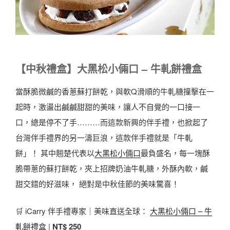
【中秋禮盒】大黑松小倆口 – 牛軋餅禮盒
當酥脆微鹹的香蔥蘇打餅乾，與軟Q滑順的牛軋糖撞擊在一
起時，激盪出鹹鹹甜甜的美味，讓人不自覺的一口接一
口，總是停不了手………而這款新興的伴手禮，也掀起了
台灣伴手禮界的另一濤巨浪，這款伴手禮就是「牛軋
餅」！ 其中翹楚代表以
大黑松小倆口
最負盛名，每一塊酥
脆帶蔥的蘇打餅乾，夾上招牌奶油牛軋糖，外酥內軟，鹹
甜交錯的好滋味， 絕對是中秋佳節的美味驚喜！
🛒 iCarry 伴手禮專家｜美味直送全球：
大黑松小倆口 – 牛
軋餅禮盒
|
NT$ 250