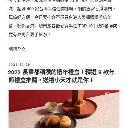
又
味！超過 400 家台灣手信任你揀呀，網購直寄香港澳門，
有
真係好方便！今日要推介不單只台灣人愛網購嘅手信美
面
食，都係香港同澳門旅客最愛買手信 TOP 10！快D黎睇究
子
竟有乜嘢台灣手信啦！
的
中
〈
閱讀全文
秋
【
禮
發
2021-12-29
2
佈
2022 長輩都稱讚的過年禮盒！精選 8 款年
盒
0
於
節禮盒推薦，送禮小天才就是你！
，
2
經
3
典
台
月
灣
餅
手
、
信