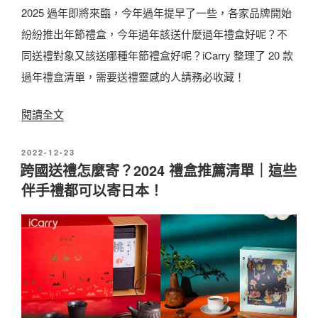
2025 過年即將來臨，今年過年提早了一些，各家品牌開始
紛紛推出年節禮盒，今年過年該送什麼過年禮盒好呢？不
同送禮對象又該送哪種年節禮盒好呢？iCarry 整理了 20 款
過年禮盒清單，需要送禮靈感的人請務必收藏！
〈
閱讀全文
2
發
2022-12-23
0
佈
跨國送禮怎麼寄？2024 禮盒推薦清單｜這些
2
於
伴手禮都可以寄日本！
5
過
年
禮
盒
推