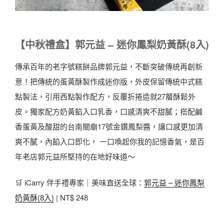
【中秋禮盒】郭元益 – 迷你鳳梨奶黃酥(8入)
傳承百年的老字號糕餅品牌郭元益，不斷突破傳統再創新
意！把傳統的蛋黃酥製作成迷你版，外皮保留傳統中式糕
點製法，引用西點製作配方，反覆折捲造就27層酥鬆外
皮。獨家配方奶黃餡入口乳香，口感清爽不甜膩；搭配鹹
香蛋黃及酸甜的台南關廟17號金鑽鳳梨醬，讓口感更加清
爽不膩，內餡入口即化， 一口喚起你我的記憶香氣，是百
年老店郭元益所堅持的在地好味道～
🛒 iCarry 伴手禮專家｜美味直送全球：
郭元益 – 迷你鳳梨
奶黃酥(8入)
| NT$ 248