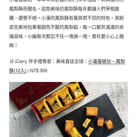
鳳梨酥而聞名。這款美味的鳳梨酥每年都讓人們爭相搶
購，讚譽不絕。小潘的鳳梨酥有著與眾不同的特色，其餅
皮完美地包裹著甜而不膩的鳳梨餡，每一口都充滿滿的幸
福滋味，小編每次都忍不住一塊接一塊，實在要小心上癮
啊！
🛒 iCarry 伴手禮專家｜美味直送全球：
小潘蛋糕坊 – 鳳梨
酥(12入)
| NT$ 359