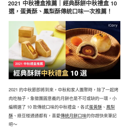
佈
2021 中秋禮盒推薦｜經典酥餅中秋禮盒 10
節
2
於
、
選，蛋黃酥、鳳梨酥傳統口味一次推薦！
禮
1
快
盒
最
車
推
強
肉
薦
中
乾
，
秋
〉
送
禮
禮
盒
小
集
天
合
才
2021 的中秋節即將到來，中秋和家人團聚時，除了一起烤
！
就
肉吃柚子，象徵團圓意義的月餅也是不可或缺的一環，小
蛋
是
編精選了 10 款傳統口味的中秋禮盒，各式
蛋黃酥
、
鳳梨
黃
你
酥
、綠豆椪通通都有，喜愛
傳統
月餅
口味
的你趕快來筆記
酥
！
吧～
、