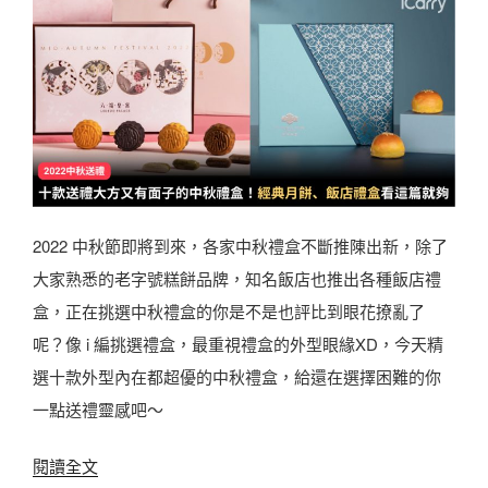
輩
麼
、
寄
創
？
意
2
、
0
企
2
業
4
送
2022 中秋節即將到來，各家中秋禮盒不斷推陳出新，除了
禮
禮
大家熟悉的老字號糕餅品牌，知名飯店也推出各種飯店禮
盒
看
盒，正在挑選中秋禮盒的你是不是也評比到眼花撩亂了
推
這
呢？像 i 編挑選禮盒，最重視禮盒的外型眼緣XD，今天精
薦
篇
選十款外型內在都超優的中秋禮盒，給還在選擇困難的你
清
！
一點送禮靈感吧～
單
〉
｜
〈
閱讀全文
這