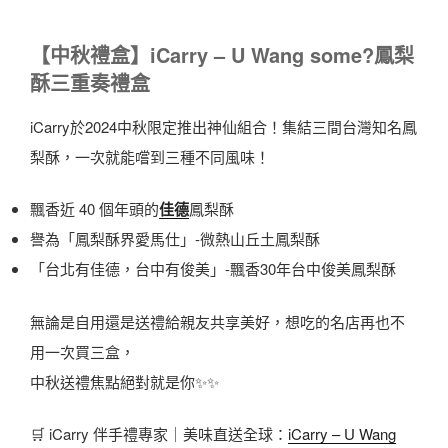
【中秋禮盒】iCarry – U Wang some?鳳梨
酥三重奏禮盒
iCarry於2024中秋限定推出神仙組合！集結三間台灣知名鳳
梨酥，一次就能嚐到三種不同風味！
飄香近 40 個年頭的
佳德
鳳梨酥
譽為「鳳梨酥界愛馬仕」-微熱山丘土鳳梨酥
「台北有佳德，台中有俊美」-飄香30年台中俊美鳳梨酥
無論是自用還是送禮給親友共享美好，想吃的名店再也不
用一次買三盒，
中秋送禮焦點絕對就是你✨✨
🛒 iCarry 伴手禮專家｜美味直送全球：
iCarry – U Wang