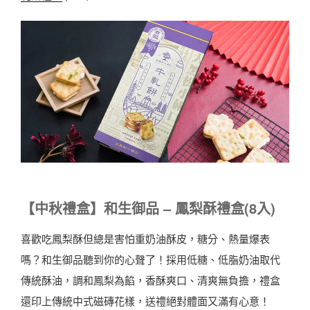
【中秋禮盒】和生御品 – 鳳梨酥禮盒(8入)
喜歡吃鳳梨酥但總是害怕重奶油酥皮，糖分、熱量爆表
嗎？和生御品聽到你的心聲了！採用低糖、低脂奶油取代
傳統酥油，調和鳳梨為餡，香酥爽口、清爽無負擔，禮盒
還印上傳統中式磁磚花樣，送禮絕對體面又滿有心意！