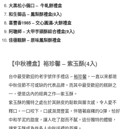
大黑松小倆口 – 牛軋餅禮盒
和生御品 – 鳳梨酥禮盒(8入)
喜豐香1985 – 交心圓滿-大餅禮盒
阿聰師 – 大甲芋頭酥綜合禮盒(9入)
佳德糕餅 – 原味鳳梨酥禮盒
【中秋禮盒】裕珍馨 – 紫玉酥(4入)
台中最受歡迎的老字號伴手禮店 –
裕珍馨
，一直以來都是
中秋佳節不可或缺的代表品牌。而其中最受歡迎的糕餅之
一，便是店內的經典之作—紫玉酥。
紫玉酥的獨特之處在於其餅皮的鬆軟與層次感，令人愛不
釋口。一口咬下，口感濕潤豐富，伴隨著麻糬的Q彈，恰好
中和芋泥的甜度，讓人吃了甜而不膩。這份獨特的體驗，
讓紫玉酥成為許多人中秋送禮的首選。