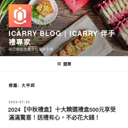
跳
至
主
要
內
ICARRY BLOG | ICARRY 伴手
容
禮專家
為您精選推薦全台灣伴手禮
選單
標籤:
大甲師
發
2023-07-25
佈
2024【中秋禮盒】十大精選禮盒500元享受
於
滿滿驚喜！送禮有心，不必花大錢！