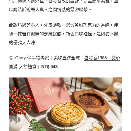
有別傳統大餅外盒，喜豐香改良設計，餅盒簡單素雅，並
以繩結訴說著人與人之間情感的緊密聯繫。
此款巧遇芝心人，外皮薄軟、65%苦甜巧克力的香醇，伴
隨一抹若有似無的芝麻餘韻，新舊口味碰撞，是微甜不膩
的優雅大人味。
🛒 iCarry 伴手禮專家｜美味直送全球：
喜豐香1985 – 交心
圓滿-大餅禮盒
|
NT$ 448