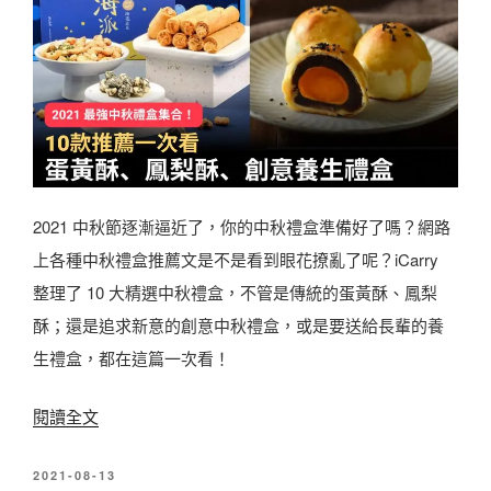
輩
推
都
介
稱
必
讚
食
的
！
過
小
年
潘
2021 中秋節逐漸逼近了，你的中秋禮盒準備好了嗎？網路
禮
鳳
上各種中秋禮盒推薦文是不是看到眼花撩亂了呢？iCarry
盒
梨
整理了 10 大精選中秋禮盒，不管是傳統的蛋黃酥、鳳梨
！
酥
酥；還是追求新意的創意中秋禮盒，或是要送給長輩的養
精
、
生禮盒，都在這篇一次看！
選
海
8
〈
閱讀全文
邊
款
2
走
年
發
2021-08-13
0
走