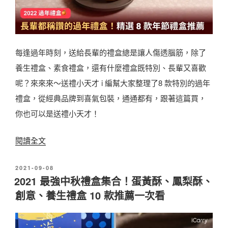
飯
】
店
台
禮
灣
盒
每逢過年時刻，送給長輩的禮盒總是讓人傷透腦筋，除了
手
看
養生禮盒、素食禮盒，還有什麼禮盒既特別、長輩又喜歡
信
這
呢？來來來～送禮小天才 i 編幫大家整理了8 款特別的過年
直
篇
禮盒，從經典品牌到喜氣包裝，通通都有，跟著這篇買，
送
就
你也可以是送禮小天才！
香
夠
港
〈
閱讀全文
！
！
2
〉
1
發
2021-09-08
0
佈
2021 最強中秋禮盒集合！蛋黃酥、鳳梨酥、
0
2
於
創意、養生禮盒 10 款推薦一次看
大
2
人
長
氣