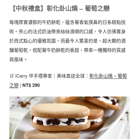
【中秋禮盒】彰化卦山燒 – 葡萄之戀
每塊厚實濃郁的牛奶餅乾，蘊含著香氣撲鼻的日系糕點技
術。夾心的法式奶油帶來絲絲滑順的口感，令人彷彿置身
於西式點心的優雅氛圍。而最令人驚喜的是，超大顆的酒
釀葡萄乾，搭配著牛奶餅乾的香甜，帶來一種獨特的質感
與風味。
🛒 iCarry 伴手禮專家｜美味直送全球：
彰化卦山燒 – 葡萄
之戀
|
NT$ 290