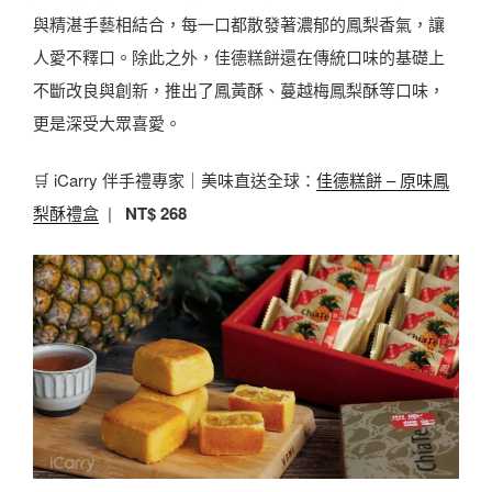
與精湛手藝相結合，每一口都散發著濃郁的鳳梨香氣，讓
人愛不釋口。除此之外，佳德糕餅還在傳統口味的基礎上
不斷改良與創新，推出了鳳黃酥、蔓越梅鳳梨酥等口味，
更是深受大眾喜愛。
🛒 iCarry 伴手禮專家｜美味直送全球：
佳德糕餅 – 原味鳳
梨酥禮盒
|
NT$ 268