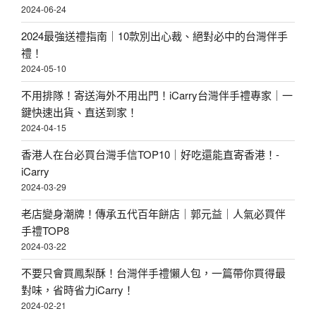
好
2024-06-24
食
吃
2024最強送禮指南｜10款別出心裁、絕對必中的台灣伴手
|
的
禮！
追
T
2024-05-10
劇
O
不用排隊！寄送海外不用出門！iCarry台灣伴手禮專家｜一
必
P
鍵快速出貨、直送到家！
備
2024-04-15
1
網
5
香港人在台必買台灣手信TOP10｜好吃還能直寄香港！-
路
iCarry
零
熱
2024-03-29
嘴
搜
老店變身潮牌！傳承五代百年餅店｜郭元益｜人氣必買伴
〉
推
手禮TOP8
2024-03-22
薦
零
不要只會買鳳梨酥！台灣伴手禮懶人包，一篇帶你買得最
對味，省時省力iCarry！
嘴
2024-02-21
〉