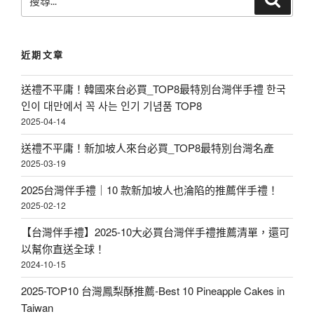
！
尋
尋
十
😋
關
大
鍵
超
近期文章
零
字
人
:
嘴
氣
送禮不平庸！韓國來台必買_TOP8最特別台灣伴手禮 한국
|
인이 대만에서 꼭 사는 인기 기념품 TOP8
M
人
2025-04-14
I
氣
送禮不平庸！新加坡人來台必買_TOP8最特別台灣名產
T
強
2025-03-19
零
滾
2025台灣伴手禮｜10 款新加坡人也淪陷的推薦伴手禮！
食
滾
2025-02-12
點
台
【台灣伴手禮】2025-10大必買台灣伴手禮推薦清單，還可
心
灣
以幫你直送全球！
全
2024-10-15
美
台
味
2025-TOP10 台灣鳳梨酥推薦-Best 10 Pineapple Cakes in
最
Taiwan
零