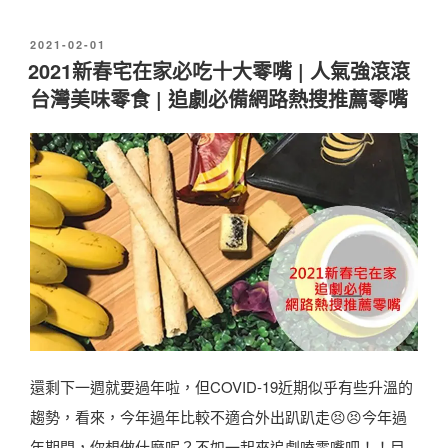
0
發
2021-02-01
2
佈
2021新春宅在家必吃十大零嘴 | 人氣強滾滾
於
3
台灣美味零食 | 追劇必備網路熱搜推薦零嘴
十
大
熱
賣
零
嘴
餅
乾
排
還剩下一週就要過年啦，但COVID-19近期似乎有些升溫的
行
趨勢，看來，今年過年比較不適合外出趴趴走😣😣今年過
榜
年期間，你想做什麼呢？不如一起來追劇嗑零嘴吧！！目
，