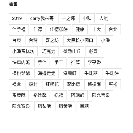
標籤
2019
icarry我來寄
一之鄉
中秋
人氣
伴手禮
佳德
佳德糕餅
健康
十大
台北
台東
台灣
喜之坊
大黑松小倆口
小潘
小潘蛋糕坊
巧克力
微熱山丘
必買
快車肉乾
手信
手工
推薦
李亭香
櫻桃爺爺
海邊走走
滋養軒
牛軋糖
牛軋餅
禮盒
糖村
紅櫻花
聖比德
舊振南
蛋捲
蛋黃酥
裕珍馨
送禮
阿聰師
陳允宝泉
陳允寶泉
鳳梨酥
鳳黃酥
黑糖