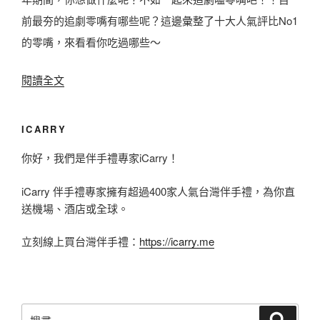
前最夯的追劇零嘴有哪些呢？這邊彙整了十大人氣評比No1
這
的零嘴，來看看你吃過哪些～
些
涮
〈
閱讀全文
嘴
2
休
0
閒
ICARRY
2
食
你好，我們是伴手禮專家iCarry！
1
物
新
iCarry 伴手禮專家擁有超過400家人氣台灣伴手禮，為你直
你
春
送機場、酒店或全球。
不
宅
能
立刻線上買台灣伴手禮：
https://icarry.me
在
沒
家
吃
必
過
搜
吃
搜