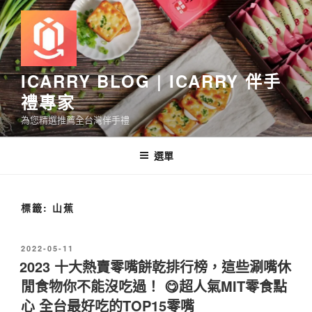
跳
至
主
要
內
ICARRY BLOG | ICARRY 伴手
容
禮專家
為您精選推薦全台灣伴手禮
選單
標籤:
山蕉
發
2022-05-11
佈
2023 十大熱賣零嘴餅乾排行榜，這些涮嘴休
於
閒食物你不能沒吃過！ 😋超人氣MIT零食點
心 全台最好吃的TOP15零嘴