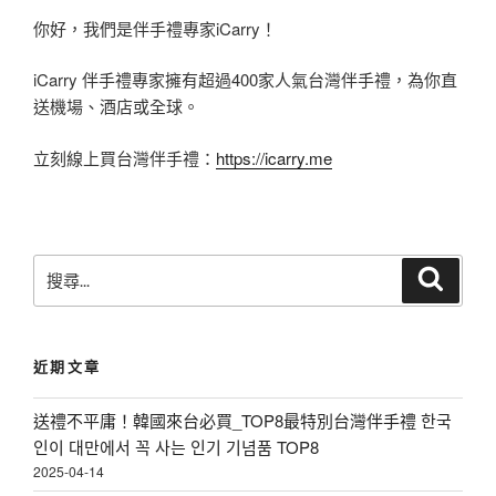
爆
你好，我們是伴手禮專家iCarry！
表
iCarry 伴手禮專家擁有超過400家人氣台灣伴手禮，為你直
的
送機場、酒店或全球。
M
I
立刻線上買台灣伴手禮：
https://icarry.me
T
美
妝
搜
搜
保
尋
尋
養
關
鍵
品
近期文章
字
牌
:
報
送禮不平庸！韓國來台必買_TOP8最特別台灣伴手禮 한국
你
인이 대만에서 꼭 사는 인기 기념품 TOP8
2025-04-14
知