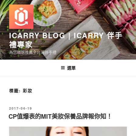
跳
至
主
要
內
ICARRY BLOG | ICARRY 伴手
容
禮專家
為您精選推薦全台灣伴手禮
選單
標籤:
彩妝
發
2017-04-19
佈
CP值爆表的MIT美妝保養品牌報你知！
於