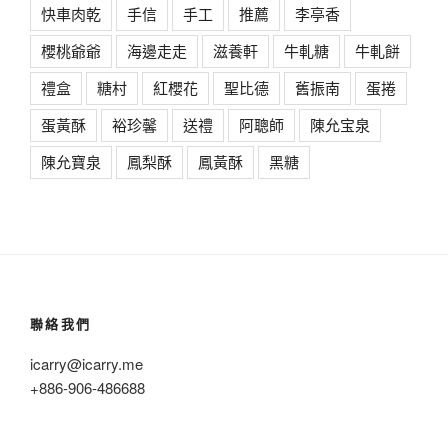
快車肉乾
手信
手工
推薦
李亭香
櫻桃爺爺
海邊走走
滋養軒
牛軋糖
牛軋餅
禮盒
糖村
紅櫻花
聖比德
舊振南
蛋捲
蛋黃酥
裕珍馨
送禮
阿聰師
陳允宝泉
陳允寶泉
鳳梨酥
鳳黃酥
黑糖
聯絡我們
icarry@icarry.me
+886-906-486688