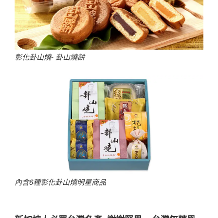
彰化卦山燒- 卦山燒餅
內含6種彰化卦山燒明星商品