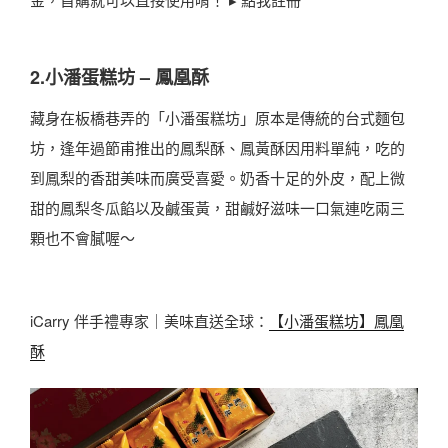
2.小潘蛋糕坊 – 鳳凰酥
藏身在板橋巷弄的「小潘蛋糕坊」原本是傳統的台式麵包
坊，逢年過節甫推出的鳳梨酥、鳳黃酥因用料單純，吃的
到鳳梨的香甜美味而廣受喜愛。奶香十足的外皮，配上微
甜的鳳梨冬瓜餡以及鹹蛋黃，甜鹹好滋味一口氣連吃兩三
顆也不會膩喔～
iCarry 伴手禮專家｜美味直送全球：
【小潘蛋糕坊】鳳凰
酥