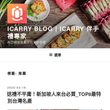
跳
至
主
要
內
ICARRY BLOG | ICARRY 伴手
容
禮專家
為您精選推薦全台灣伴手禮
選單
標籤:
推薦
發
2025-03-19
佈
送禮不平庸！新加坡人來台必買_TOP8最特
於
別台灣名產