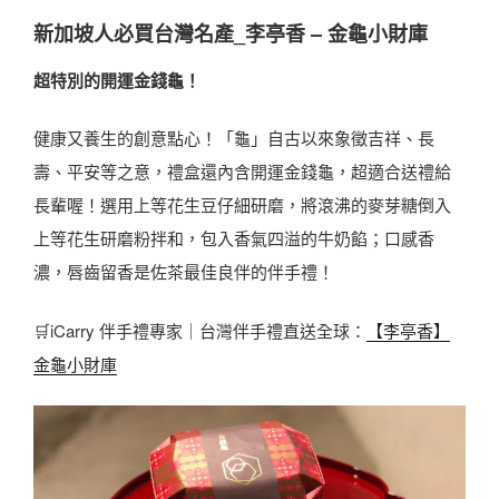
新加坡人必買台灣名產
_李亭香 – 金龜小財庫
超特別的開運金錢龜！
健康又養生的創意點心！「龜」自古以來象徵吉祥、長
壽、平安等之意，禮盒還內含開運金錢龜，超適合送禮給
長輩喔！選用上等花生豆仔細研磨，將滾沸的麥芽糖倒入
上等花生研磨粉拌和，包入香氣四溢的牛奶餡；口感香
濃，唇齒留香是佐茶最佳良伴的伴手禮！
🛒iCarry 伴手禮專家｜台灣伴手禮直送全球：
【李亭香】
金龜小財庫