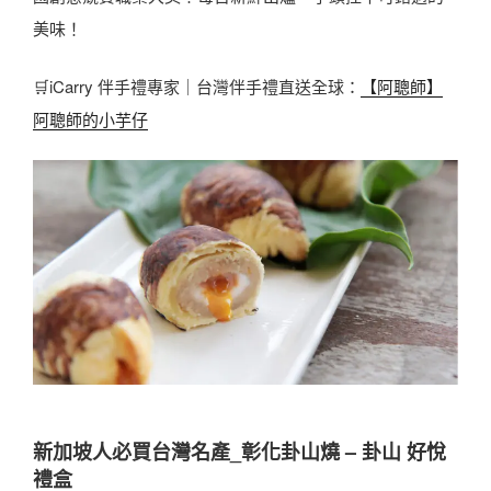
美味！
🛒iCarry 伴手禮專家｜台灣伴手禮直送全球：
【阿聰師】
阿聰師的小芋仔
新加坡人必買台灣名產
_彰化卦山燒 – 卦山 好悅
禮盒