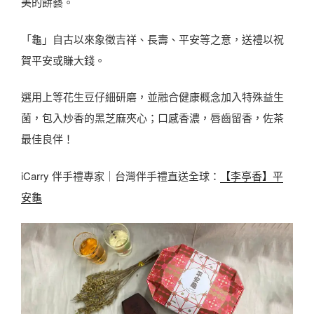
美的餅藝。
「龜」自古以來象徵吉祥、長壽、平安等之意，送禮以祝
賀平安或賺大錢。
選用上等花生豆仔細研磨，並融合健康概念加入特殊益生
菌，包入炒香的黑芝麻夾心；口感香濃，唇齒留香，佐茶
最佳良伴！
iCarry 伴手禮專家｜台灣伴手禮直送全球：
【李亭香】平
安龜