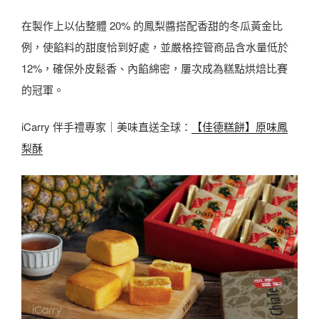
在製作上以佔整體 20% 的鳳梨醬搭配香甜的冬瓜黃金比
例，使餡料的甜度恰到好處，並嚴格控管商品含水量低於
12%，確保外皮鬆香、內餡綿密，屢次成為糕點烘焙比賽
的冠軍。
iCarry 伴手禮專家｜美味直送全球：
【佳德糕餅】原味鳳
梨酥