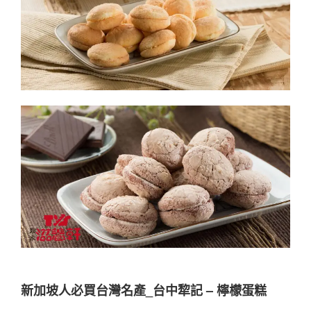
新加坡人必買台灣名產
_台中犂記 – 檸檬蛋糕