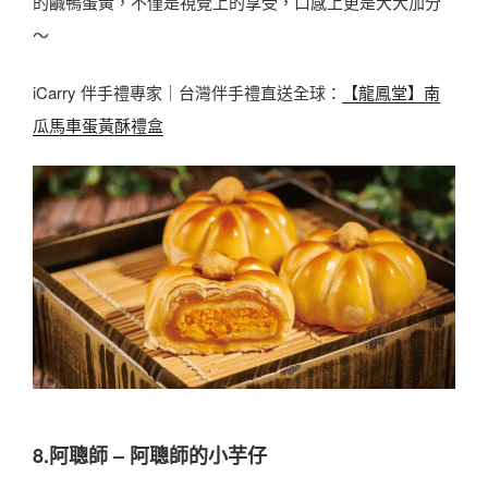
的鹹鴨蛋黃，不僅是視覺上的享受，口感上更是大大加分
～
iCarry 伴手禮專家｜台灣伴手禮直送全球：
【龍鳳堂】南
瓜馬車蛋黃酥禮盒
8.阿聰師 – 阿聰師的小芋仔