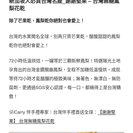
新加坡人必買台灣名產
_謝謝堅果 – 台灣無糖鳯
梨花乾
除了芒果乾，鳳梨乾你絕對也會愛上！
台灣的水果聞名全球，別再只買芒果乾，酸酸甜甜的鳳梨
乾你也絕對會愛上！
72小時低溫烘焙，一罐等於三顆新鮮鳳梨！特選陽光土地
孕育出的台灣金鑽關廟鳳梨，全程不加糖低溫慢烘，成就
等待72小時才能醞釀的極致美味；無著色、無漂白、無防
腐劑、更通過SGS安心認證，每一口，都稱得上是台灣驕
傲！
🛒iCarry 伴手禮專家｜台灣伴手禮直送全球：
【謝謝堅
果】 台灣無糖鳯梨花乾