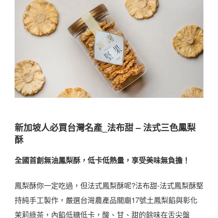
新加坡人必買台灣名產
_法布甜 – 法式三色鳳梨
酥
全國首創無油鳳梨酥，低卡低熱量，享受美味無負擔！
鳳梨酥你一定吃過，但法式鳳梨酥呢?法布甜-法式鳳梨酥堅
持純手工製作，嚴選台灣農產品關廟17號土鳳梨餡與彰化
茉莉綠茶，內餡低糖低卡，酸、甘、甜的餘味在舌尖盤