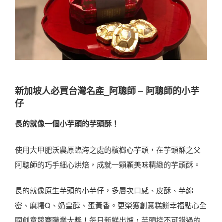
新加坡人必買台灣名產
_阿聰師 – 阿聰師的小芋
仔
長的就像一個小芋頭的芋頭酥！
使用大甲肥沃農原臨海之處的檳榔心芋頭，在芋頭酥之父
阿聰師的巧手細心烘焙，成就一顆顆美味精緻的芋頭酥。
長的就像原生芋頭的小芋仔，多層次口感、皮酥、芋綿
密、麻糬Q、奶皇醇、蛋黃香。更榮獲創意糕餅幸福點心全
國創意競賽職業大獎！每日新鮮出爐，芋頭控不可錯過的