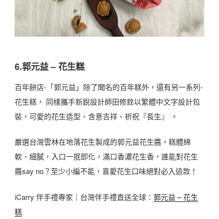
6.郭元益 – 花生糕
百年餅店-「郭元益」除了聞名的百年糕外，還有另一系列-
花生糕， 同樣攜手新銳設計師田修銓以繁體中文字設計包
裝，可愛的花生造型、含意吉祥、祈祝『長生』 。
嚴選台灣雲林在地落花生製成的郭元益花生醬，糕體綿
軟、細膩，入口一抿即化，滿口香濃花生香，誰能對花生
醬say no？至少小編不能，喜愛花生口味絕對必入這款！
iCarry 伴手禮專家｜台灣伴手禮直送全球：
郭元益 – 花生
糕