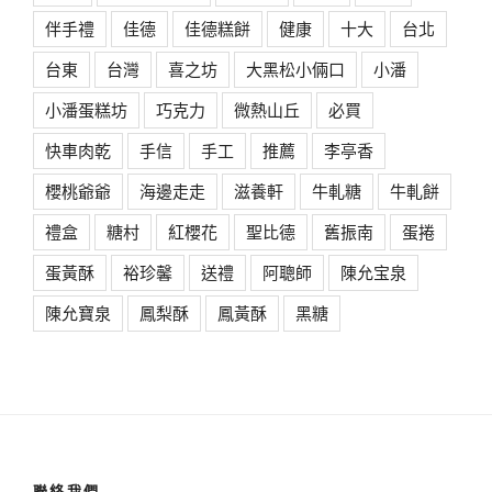
伴手禮
佳德
佳德糕餅
健康
十大
台北
台東
台灣
喜之坊
大黑松小倆口
小潘
小潘蛋糕坊
巧克力
微熱山丘
必買
快車肉乾
手信
手工
推薦
李亭香
櫻桃爺爺
海邊走走
滋養軒
牛軋糖
牛軋餅
禮盒
糖村
紅櫻花
聖比德
舊振南
蛋捲
蛋黃酥
裕珍馨
送禮
阿聰師
陳允宝泉
陳允寶泉
鳳梨酥
鳳黃酥
黑糖
聯絡我們