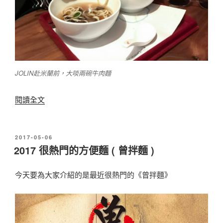
肉
鬆
糕
餅
名
JOLIN赴米蘭前，大啖兩碗牛肉麵
店
彙
〈
閱讀全文
整
2
∣
0
2
發
2017-05-06
1
佈
2017 很熱門的方便麵 ( 曾拌麵 )
0
於
7
2
的
今天要為大家介紹的是最近很熱門的《曾拌麵》
0
巨
台
星
灣
原