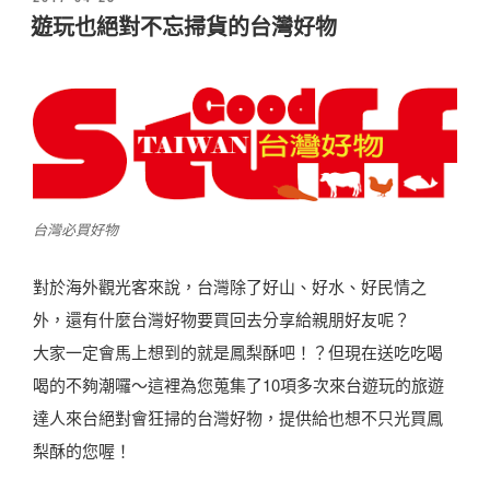
面
佈
遊玩也絕對不忘掃貨的台灣好物
於
大
賞
全
球
1
0
台灣必買好物
大
最
對於海外觀光客來說，台灣除了好山、好水、好民情之
美
外，還有什麼台灣好物要買回去分享給親朋好友呢？
味
大家一定會馬上想到的就是鳳梨酥吧！？但現在送吃吃喝
好
喝的不夠潮囉～這裡為您蒐集了10項多次來台遊玩的旅遊
吃
達人來台絕對會狂掃的台灣好物，提供給也想不只光買鳳
泡
梨酥的您喔！
麵