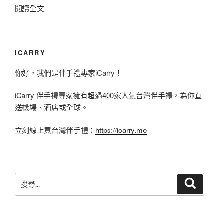
〈
閱讀全文
台
遊
灣
玩
之
也
ICARRY
光
絕
你好，我們是伴手禮專家iCarry！
-
對
夯
iCarry 伴手禮專家擁有超過400家人氣台灣伴手禮，為你直
不
送機場、酒店或全球。
到
忘
破
掃
立刻線上買台灣伴手禮：
https://icarry.me
表
貨
的
的
『
台
搜
搜
曾
灣
尋
尋
拌
好
關
麵
鍵
物