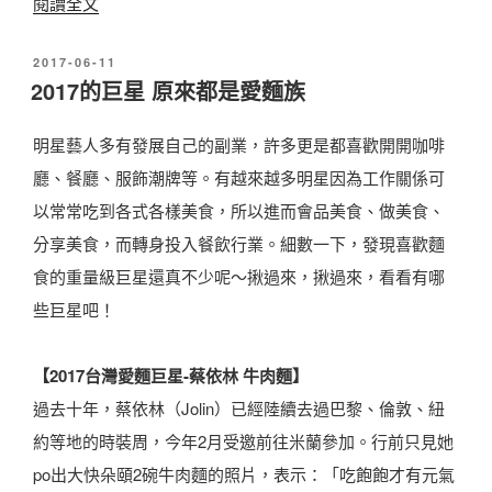
〈
閱讀全文
2
發
2017-06-11
0
佈
2017的巨星 原來都是愛麵族
2
於
0
明星藝人多有發展自己的副業，許多更是都喜歡開開咖啡
台
廳、餐廳、服飾潮牌等。有越來越多明星因為工作關係可
灣
以常常吃到各式各樣美食，所以進而會品美食、做美食、
肉
分享美食，而轉身投入餐飲行業。細數一下，發現喜歡麵
鬆
食的重量級巨星還真不少呢～揪過來，揪過來，看看有哪
糕
些巨星吧！
餅
推
【2017台灣愛麵巨星-蔡依林 牛肉麵】
薦
過去十年，蔡依林（Jolin）已經陸續去過巴黎、倫敦、紐
排
約等地的時裝周，今年2月受邀前往米蘭參加。行前只見她
行
po出大快朵頤2碗牛肉麵的照片，表示：「吃飽飽才有元氣