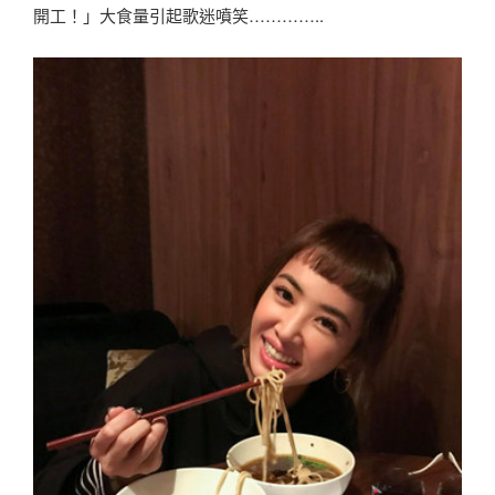
榜
開工！」大食量引起歌迷噴笑…………..
大
全
∣
網
路
評
比
十
大
M
I
T
必
買