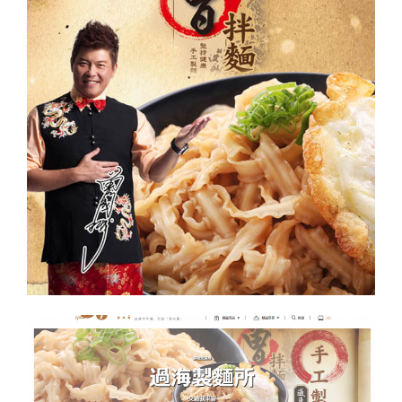
美
來
味
都
肉
是
鬆
愛
烘
麵
焙
族
製
〉
品
評
比
〉