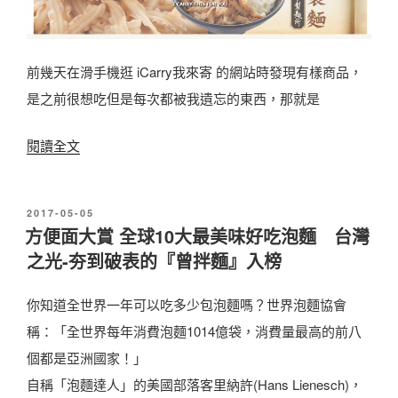
前幾天在滑手機逛 iCarry我來寄 的網站時發現有樣商品，
是之前很想吃但是每次都被我遺忘的東西，那就是
〈
閱讀全文
2
0
發
2017-05-05
1
佈
方便面大賞 全球10大最美味好吃泡麵 台灣
於
7
之光-夯到破表的『曾拌麵』入榜
很
熱
你知道全世界一年可以吃多少包泡麵嗎？世界泡麵協會
門
稱：「全世界每年消費泡麵1014億袋，消費量最高的前八
的
個都是亞洲國家！」
方
自稱「泡麵達人」的美國部落客里納許(Hans Lienesch)，