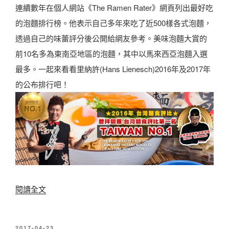
便
連續數年在個人網站《The Ramen Rater》網頁列出最好吃
麵
的泡麵排行榜。他表示自己多年來吃了近500樣各式泡麵，
(
透過自己的味蕾評分後公開給網友參考。美味泡麵大賞的
曾
前10名多為東南亞地區的泡麵，其中以馬來西亞泡麵入選
拌
最多。一起來看看里納許(Hans Lienesch)2016年及2017年
麵
的公布排行吧！
)
〉
〈
閱讀全文
方
便
發
2017-04-23