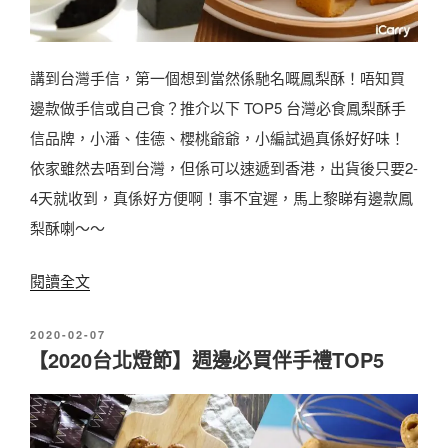
必
-
買
棗
講到台灣手信，第一個想到當然係馳名嘅鳳梨酥！唔知買
T
泥
邊款做手信或自己食？推介以下 TOP5 台灣必食鳳梨酥手
O
核
信品牌，小潘、佳德、櫻桃爺爺，小編試過真係好好味！
P
桃
依家雖然去唔到台灣，但係可以速遞到香港，出貨後只要2-
1
糕
4天就收到，真係好方便啊！事不宜遲，馬上黎睇有邊款鳳
0
〉
梨酥喇～～
牛
軋
〈
閱讀全文
糖
【
|
發
2020-02-07
2
佈
一
【2020台北燈節】週邊必買伴手禮TOP5
0
於
食
2
就
0
愛