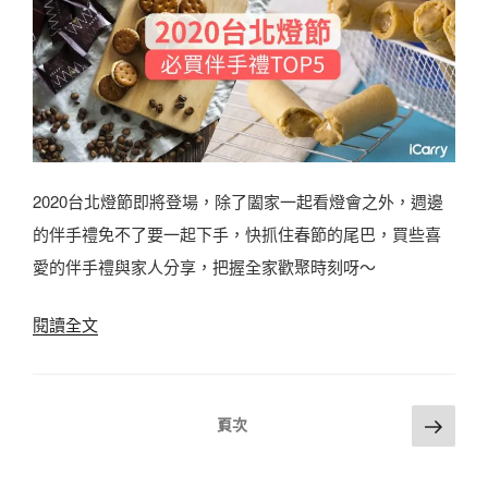
台
上
灣
人
手
氣
信
推
】
薦
T
〉
2020台北燈節即將登場，除了闔家一起看燈會之外，週邊
O
的伴手禮免不了要一起下手，快抓住春節的尾巴，買些喜
P
愛的伴手禮與家人分享，把握全家歡聚時刻呀～
5
必
〈
閱讀全文
食
【
鳳
2
黃
文
下
0
頁次
1
酥
一
章
2
頁
/
分
0