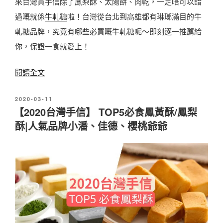
來台灣買手信除了鳳梨酥、太陽餅、肉乾，一定唔可以錯
｜
糕
過嘅就係
牛軋糖
啦！台灣從台北到高雄都有琳瑯滿目的牛
6
l
軋糖品牌，究竟有哪些必買嘅牛軋糖呢～即刻逐一推薦給
款
網
你，保證一食就愛上！
超
路
人
〈
閱讀全文
推
氣
【
薦
珍
發
2020-03-11
台
養
佈
珠
【2020台灣手信】 TOP5必食鳳黃酥/鳳梨
灣
於
生
酥|人氣品牌小潘、佳德、櫻桃爺爺
奶
手
健
茶
信
康
伴
】
體
手
2
面
禮
0
伴
〉
2
手
0
禮