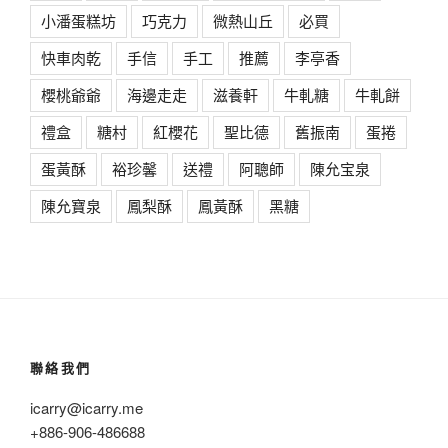
小潘蛋糕坊
巧克力
微熱山丘
必買
快車肉乾
手信
手工
推薦
李亭香
櫻桃爺爺
海邊走走
滋養軒
牛軋糖
牛軋餅
禮盒
糖村
紅櫻花
聖比德
舊振南
蛋捲
蛋黃酥
裕珍馨
送禮
阿聰師
陳允宝泉
陳允寶泉
鳳梨酥
鳳黃酥
黑糖
聯絡我們
icarry@icarry.me
+886-906-486688