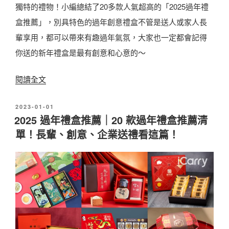
台
獨特的禮物！小編總結了20多款人氣超高的「2025過年禮
灣
盒推薦」，別具特色的過年創意禮盒不管是送人或家人長
牛
輩享用，都可以帶來有趣過年氣氛，大家也一定都會記得
軋
你送的新年禮盒是最有創意和心意的～
糖
〈
閱讀全文
1
春
0
發
2023-01-01
節
款
佈
2025 過年禮盒推薦｜20 款過年禮盒推薦清
送
甜
於
單！長輩、創意、企業送禮看這篇！
禮
蜜
拒
推
絕
薦
平
！
庸
清
！
單