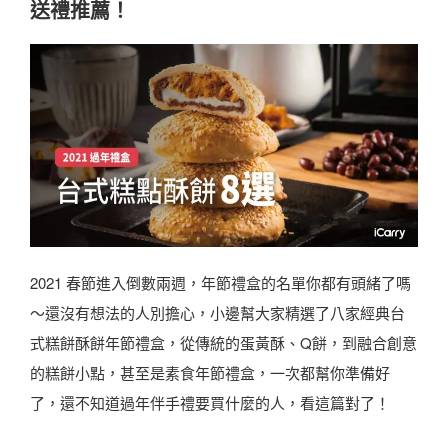
送禮推薦！
單
2
！
長
長
輩
輩
都
、
稱
創
讚
意
的
、
過
企
年
業
2021 春節進入倒數兩週，年節禮盒的名單你都有頭緒了嗎
禮
送
～還沒有想法的人別擔心，小邊幫大家精選了八家經典台
盒
禮
式糕餅酥餅年節禮盒，從傳統的蛋黃酥、Q餅，到融合創意
！
看
的糕餅小點，甚至是素食年節禮盒，一次都幫你準備好
精
這
了，還不知道過年伴手禮要買什麼的人，看這篇對了！
選
篇
8