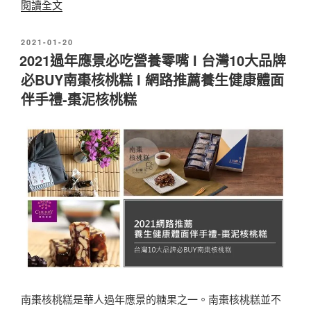
〈
閱讀全文
！
款
2
〉
年
發
2021-01-20
0
佈
節
2021過年應景必吃營養零嘴 l 台灣10大品牌
2
於
必BUY南棗核桃糕 l 網路推薦養生健康體面
禮
1
伴手禮-棗泥核桃糕
盒
過
推
年
薦
禮
，
盒
送
｜
禮
台
小
式
天
糕
才
點
就
酥
南棗核桃糕是華人過年應景的糖果之一。南棗核桃糕並不
是