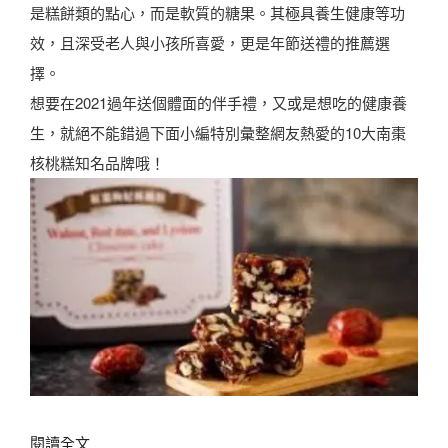
餅
是糕餅類的點心，而是軟質的糖果。其極具養生健康等功
你
8
效，且深受老人與小孩所喜愛，更是年節送禮的推薦選
！
選
擇。
〉
｜
想要在2021過年送個體面的伴手禮，又或是想吃的健康養
過
生，就絕不能錯過下面小編特別彙整網友熱愛的10大南棗
年
核桃糕知名品牌哦！
送
禮
推
薦
！
〉
〈
閱讀全文