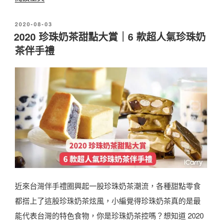
2
發
2020-08-03
0
佈
2020 珍珠奶茶甜點大賞｜6 款超人氣珍珠奶
2
於
茶伴手禮
1
過
年
應
景
必
吃
營
養
近來台灣伴手禮圈興起一股珍珠奶茶潮流，各種甜點零食
零
都搭上了這股珍珠奶茶炫風，小編覺得珍珠奶茶真的是最
嘴
能代表台灣的特色食物，你是珍珠奶茶控嗎？想知道 2020
l