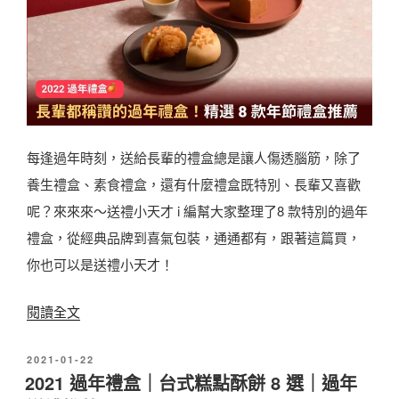
禮
2
盒
4
推
+
薦
人
｜
氣
2
清
每逢過年時刻，送給長輩的禮盒總是讓人傷透腦筋，除了
0
單
養生禮盒、素食禮盒，還有什麼禮盒既特別、長輩又喜歡
款
總
呢？來來來～送禮小天才 i 編幫大家整理了8 款特別的過年
過
結
禮盒，從經典品牌到喜氣包裝，通通都有，跟著這篇買，
年
〉
你也可以是送禮小天才！
禮
盒
〈
閱讀全文
推
2
薦
發
2021-01-22
0
佈
2021 過年禮盒｜台式糕點酥餅 8 選｜過年
清
2
於