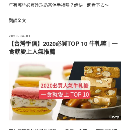
年有哪些必買珍珠奶茶伴手禮嗎？趕快一起看下去～
台
灣
〈
閱讀全文
1
2
0
發
2020-04-01
0
佈
大
【台灣手信】2020必買TOP 10 牛軋糖 | 一
2
於
食就愛上人氣推薦
品
0
牌
珍
必
珠
B
奶
U
茶
Y
甜
南
點
棗
大
核
賞
桃