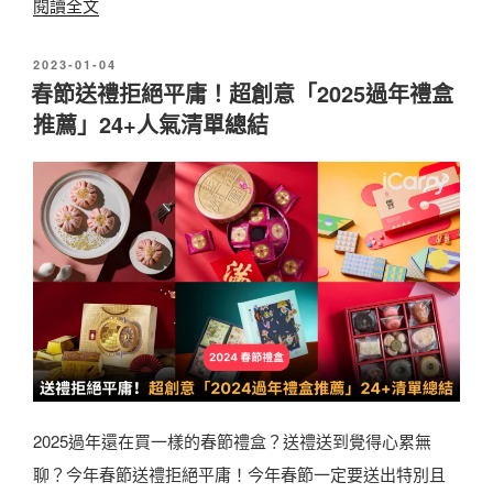
〈
閱讀全文
2
發
2023-01-04
0
佈
春節送禮拒絕平庸！超創意「2025過年禮盒
2
於
推薦」24+人氣清單總結
5
台
灣
伴
手
禮
｜
送
禮
必
2025過年還在買一樣的春節禮盒？送禮送到覺得心累無
備
聊？今年春節送禮拒絕平庸！今年春節一定要送出特別且