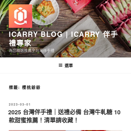
跳
至
主
要
內
ICARRY BLOG | ICARRY 伴手
容
禮專家
為您精選推薦全台灣伴手禮
選單
標籤:
櫻桃爺爺
發
2023-03-01
佈
2025 台灣伴手禮｜送禮必備 台灣牛軋糖 10
於
款甜蜜推薦！清單請收藏！