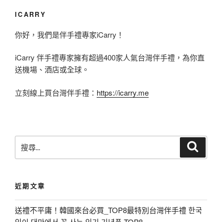
鳳
頁
台
ICARRY
梨
北
你好，我們是伴手禮專家iCarry！
酥
燈
|
iCarry 伴手禮專家擁有超過400家人氣台灣伴手禮，為你直
節
人
送機場、酒店或全球。
】
氣
週
立刻線上買台灣伴手禮：
https://icarry.me
品
邊
牌
必
小
買
潘
搜
搜
伴
尋
尋
、
手
關
佳
鍵
禮
德
近期文章
字
T
、
:
O
送禮不平庸！韓國來台必買_TOP8最特別台灣伴手禮 한국
櫻
인이 대만에서 꼭 사는 인기 기념품 TOP8