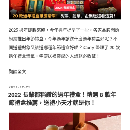
超
請
創
收
意
藏
「
！
2025 過年即將來臨，今年過年提早了一些，各家品牌開始
2
〉
紛紛推出年節禮盒，今年過年該送什麼過年禮盒好呢？不
0
同送禮對象又該送哪種年節禮盒好呢？iCarry 整理了 20 款
2
過年禮盒清單，需要送禮靈感的人請務必收藏！
5
〈
閱讀全文
過
2
年
發
2021-12-29
0
禮
佈
2022 長輩都稱讚的過年禮盒！精選 8 款年
2
盒
於
節禮盒推薦，送禮小天才就是你！
5
推
過
薦
年
」