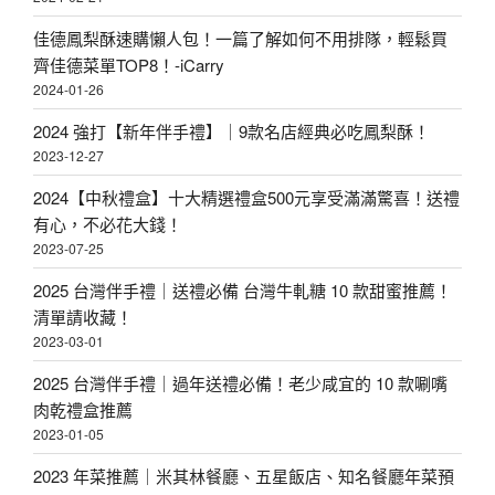
B
佳德鳳梨酥速購懶人包！一篇了解如何不用排隊，輕鬆買
U
齊佳德菜單TOP8！-iCarry
Y
2024-01-26
蛋
2024 強打【新年伴手禮】｜9款名店經典必吃鳳梨酥！
黃
2023-12-27
酥
2024【中秋禮盒】十大精選禮盒500元享受滿滿驚喜！送禮
美
有心，不必花大錢！
味
2023-07-25
大
2025 台灣伴手禮｜送禮必備 台灣牛軋糖 10 款甜蜜推薦！
全
清單請收藏！
〉
2023-03-01
2025 台灣伴手禮｜過年送禮必備！老少咸宜的 10 款唰嘴
肉乾禮盒推薦
2023-01-05
2023 年菜推薦｜米其林餐廳、五星飯店、知名餐廳年菜預