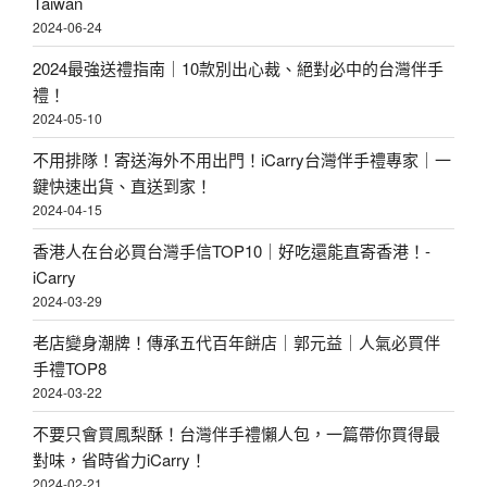
Taiwan
l
2024-06-24
嫦
2024最強送禮指南｜10款別出心裁、絕對必中的台灣伴手
娥
禮！
玉
2024-05-10
兔
不用排隊！寄送海外不用出門！iCarry台灣伴手禮專家｜一
也
鍵快速出貨、直送到家！
搶
2024-04-15
著
香港人在台必買台灣手信TOP10｜好吃還能直寄香港！-
吃
iCarry
・
2024-03-29
中
老店變身潮牌！傳承五代百年餅店｜郭元益｜人氣必買伴
秋
手禮TOP8
2024-03-22
團
圓
不要只會買鳳梨酥！台灣伴手禮懶人包，一篇帶你買得最
對味，省時省力iCarry！
必
2024-02-21