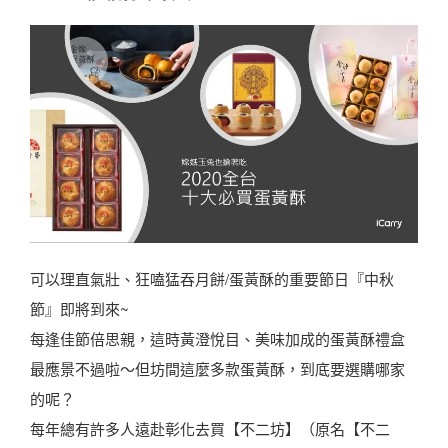
可以理直氣壯、狂嗑猛吞月餅/蛋黃酥的重要節日『中秋
節』即將到來~
每逢佳節倍思親，這時黃澄悅目、美味加成的蛋黃酥禮盒
最應景不過啦～但坊間這麼多款蛋黃酥，到底要選購哪家
的呢？
每年總有許多人遠赴彰化去買【不二坊】（原名【不二