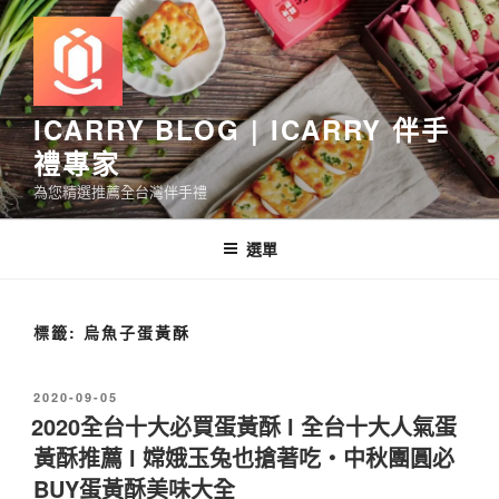
跳
至
主
要
內
ICARRY BLOG | ICARRY 伴手
容
禮專家
為您精選推薦全台灣伴手禮
選單
標籤:
烏魚子蛋黃酥
發
2020-09-05
佈
2020全台十大必買蛋黃酥 l 全台十大人氣蛋
於
黃酥推薦 l 嫦娥玉兔也搶著吃・中秋團圓必
BUY蛋黃酥美味大全