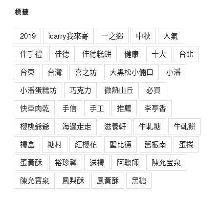
標籤
2019
icarry我來寄
一之鄉
中秋
人氣
伴手禮
佳德
佳德糕餅
健康
十大
台北
台東
台灣
喜之坊
大黑松小倆口
小潘
小潘蛋糕坊
巧克力
微熱山丘
必買
快車肉乾
手信
手工
推薦
李亭香
櫻桃爺爺
海邊走走
滋養軒
牛軋糖
牛軋餅
禮盒
糖村
紅櫻花
聖比德
舊振南
蛋捲
蛋黃酥
裕珍馨
送禮
阿聰師
陳允宝泉
陳允寶泉
鳳梨酥
鳳黃酥
黑糖