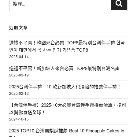
蛋
搜
尋
尋
黃
關
酥
鍵
近期文章
l
字
:
全
送禮不平庸！韓國來台必買_TOP8最特別台灣伴手禮 한국
台
인이 대만에서 꼭 사는 인기 기념품 TOP8
十
2025-04-14
大
送禮不平庸！新加坡人來台必買_TOP8最特別台灣名產
人
2025-03-19
氣
2025台灣伴手禮｜10 款新加坡人也淪陷的推薦伴手禮！
蛋
2025-02-12
黃
【台灣伴手禮】2025-10大必買台灣伴手禮推薦清單，還可
酥
以幫你直送全球！
2024-10-15
推
薦
2025-TOP10 台灣鳳梨酥推薦-Best 10 Pineapple Cakes in