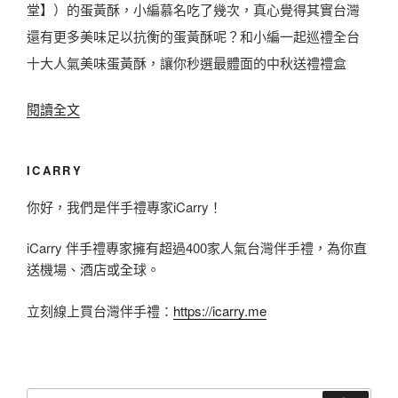
堂】）的蛋黃酥，小編慕名吃了幾次，真心覺得其實台灣
還有更多美味足以抗衡的蛋黃酥呢？和小編一起巡禮全台
十大人氣美味蛋黃酥，讓你秒選最體面的中秋送禮禮盒
〈
閱讀全文
2
0
ICARRY
2
你好，我們是伴手禮專家iCarry！
0
全
iCarry 伴手禮專家擁有超過400家人氣台灣伴手禮，為你直
台
送機場、酒店或全球。
十
立刻線上買台灣伴手禮：
https://icarry.me
大
必
買
搜