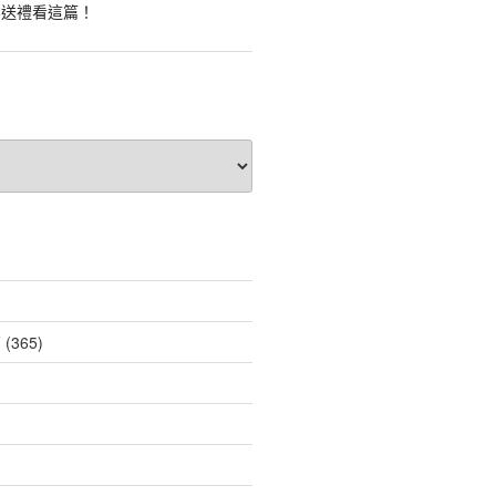
業送禮看這篇！
薦
(365)