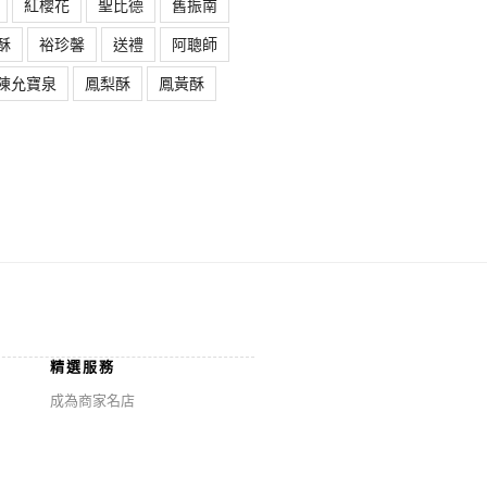
紅櫻花
聖比德
舊振南
酥
裕珍馨
送禮
阿聰師
陳允寶泉
鳳梨酥
鳳黃酥
精選服務
成為商家名店