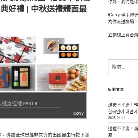
你好，我們是伴手
經典好禮 | 中秋送禮體面最
iCarry 伴
為你直送機場
立刻線上買台
搜
尋
關
鍵
字
近期文章
:
送禮不平庸！韓
한국인이 대만에서
2025-04-14
送禮不平庸！新
的疫情，導致全球曾經非常夯的出國自由行按下暫
產