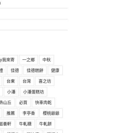
)
rry我來寄
一之鄉
中秋
禮
佳德
佳德糕餅
健康
台東
台灣
喜之坊
小潘
小潘蛋糕坊
熱山丘
必買
快車肉乾
推薦
李亭香
櫻桃爺爺
滋養軒
牛軋糖
牛軋餅