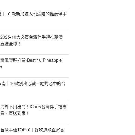
手禮｜10 款新加坡人也淪陷的推薦伴手
2025-10大必買台灣伴手禮推薦清
你直送全球！
台灣鳳梨酥推薦-Best 10 Pineapple
n
禮指南｜10款別出心裁、絕對必中的台
海外不用出門！iCarry台灣伴手禮專
出貨、直送到家！
台灣手信TOP10｜好吃還能直寄香