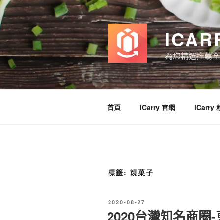
跳
至
主
ICAR
要
內
為您精選推薦全
容
首頁
iCarry 官網
iCarry
標籤:
燒菓子
發
2020-08-27
佈
2020台灣知名商圈
於