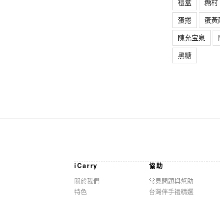
禮盒
糖村
蛋捲
蛋黃
陳允宝泉
黑糖
iCarry
協助
關於我們
常見問題與幫助
特色
台灣伴手禮精選