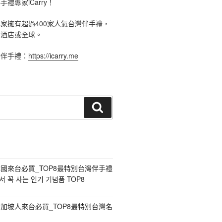
禮專家iCarry！
手禮專家擁有超過400家人氣台灣伴手禮，
、酒店或全球。
灣伴手禮：
https://icarry.me
搜
尋
國來台必買_TOP8最特別台灣伴手禮
 꼭 사는 인기 기념품 TOP8
加坡人來台必買_TOP8最特別台灣名