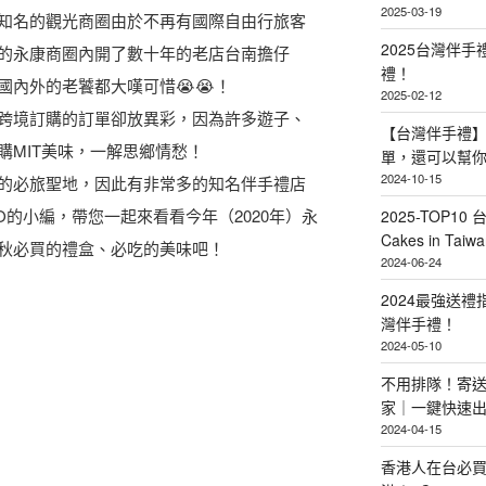
2025-03-19
知名的觀光商圈由於不再有國際自由行旅客
2025台灣伴
的永康商圈內開了數十年的老店台南擔仔
禮！
內外的老饕都大嘆可惜😭😭！
2025-02-12
跨境訂購的訂單卻放異彩，因為許多遊子、
【台灣伴手禮】
購MIT美味，一解思鄉情愁！
單，還可以幫
2024-10-15
的必旅聖地，因此有非常多的知名伴手禮店
的小編，帶您一起來看看今年（2020年）永
2025-TOP10 
Cakes in Taiwa
秋必買的禮盒、必吃的美味吧！
2024-06-24
2024最強送
灣伴手禮！
2024-05-10
不用排隊！寄送
家｜一鍵快速
2024-04-15
香港人在台必買