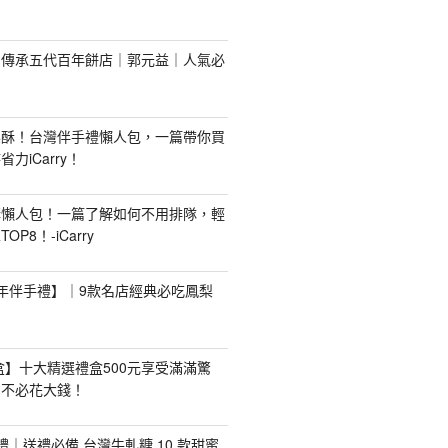
！傳承五代百年餅店｜郭元益｜人氣必
梨酥！台灣伴手禮懶人包，一篇帶你買
力iCarry！
購懶人包！一篇了解如何不用排隊，輕
P8！-iCarry
【新年伴手禮】｜9款名店經典必吃鳳梨
禮盒】十大精選禮盒500元享受滿滿驚
，不必花大錢！
手禮｜送禮必備 台灣牛軋糖 10 款甜蜜