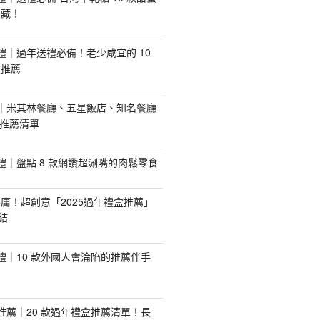
收藏！
手禮｜過年送禮必備！老少咸宜的 10
盒推薦
推薦｜米其林餐廳、五星飯店、知名餐廳
配推薦清單
手禮｜盤點 8 款網讚超涮嘴的肉鬆零食
庸！超創意「2025過年禮盒推薦」
結
手禮｜10 款外國人會淪陷的推薦伴手
盒推薦｜20 款過年禮盒推薦清單！長