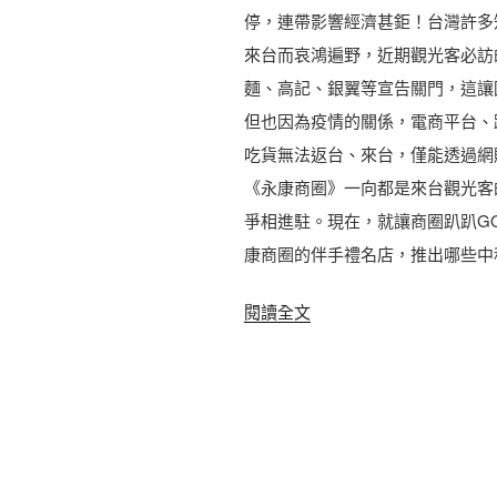
停，連帶影響經濟甚鉅！台灣許多
來台而哀鴻遍野，近期觀光客必訪
麵、高記、銀翼等宣告關門，這讓國
但也因為疫情的關係，電商平台、
吃貨無法返台、來台，僅能透過網
《永康商圈》一向都是來台觀光客
爭相進駐。現在，就讓商圈趴趴GO
康商圈的伴手禮名店，推出哪些中
〈
閱讀全文
2
0
2
0
台