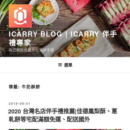
跳
至
主
要
內
ICARRY BLOG | ICARRY 伴手
容
禮專家
為您精選推薦全台灣伴手禮
選單
標籤:
牛奶酥餅
發
2019-08-01
佈
2020 台灣名店伴手禮推薦|佳德鳳梨酥、蔥
於
軋餅等宅配滿額免運、配送國外