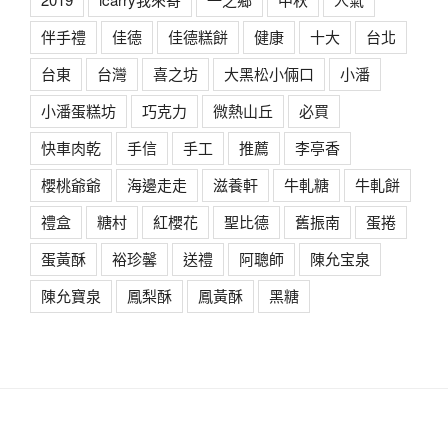
伴手禮
佳德
佳德糕餅
健康
十大
台北
台東
台灣
喜之坊
大黑松小倆口
小潘
小潘蛋糕坊
巧克力
微熱山丘
必買
快車肉乾
手信
手工
推薦
李亭香
櫻桃爺爺
海邊走走
滋養軒
牛軋糖
牛軋餅
禮盒
糖村
紅櫻花
聖比德
舊振南
蛋捲
蛋黃酥
裕珍馨
送禮
阿聰師
陳允宝泉
陳允寶泉
鳳梨酥
鳳黃酥
黑糖