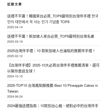
近期文章
|
字
:
佳
送禮不平庸！韓國來台必買_TOP8最特別台灣伴手禮 한국
德
인이 대만에서 꼭 사는 인기 기념품 TOP8
鳳
2025-04-14
梨
送禮不平庸！新加坡人來台必買_TOP8最特別台灣名產
酥
2025-03-19
、
2025台灣伴手禮｜10 款新加坡人也淪陷的推薦伴手禮！
蔥
2025-02-12
軋
【台灣伴手禮】2025-10大必買台灣伴手禮推薦清單，還可
餅
以幫你直送全球！
2024-10-15
等
宅
2025-TOP10 台灣鳳梨酥推薦-Best 10 Pineapple Cakes in
Taiwan
配
2024-06-24
滿
2024最強送禮指南｜10款別出心裁、絕對必中的台灣伴手
額