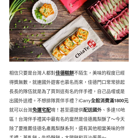
相信只要是台灣人都對
佳德糕餅
不陌生，美味的程度已經
得獎無數，就連國外遊客也慕名而來，佳德門口常常排起
長長的隊伍就是為了買到這有名的伴手禮，自己品嚐或是
出國外送禮。不想排隊買伴手禮？iCarry
全館消費滿1800元
就可以台灣
免運宅配
唷！甚至還提供
配送國外
、多達10地
區！台灣伴手禮其中最有名的當然是佳德鳳梨酥了～今天
除了要推薦佳德名產鳳梨酥系列，還有其他相當美味的伴
手禮：蔥軋餅、牛奶酥餅、太陽餅和豆沙蛋黃～