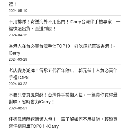
禮！
免
2024-05-10
運
不用排隊！寄送海外不用出門！iCarry台灣伴手禮專家｜一
、
鍵快速出貨、直送到家！
配
2024-04-15
送
香港人在台必買台灣手信TOP10｜好吃還能直寄香港！-
國
iCarry
外
2024-03-29
〉
老店變身潮牌！傳承五代百年餅店｜郭元益｜人氣必買伴
手禮TOP8
2024-03-22
不要只會買鳳梨酥！台灣伴手禮懶人包，一篇帶你買得最
對味，省時省力iCarry！
2024-02-21
佳德鳳梨酥速購懶人包！一篇了解如何不用排隊，輕鬆買
齊佳德菜單TOP8！-iCarry