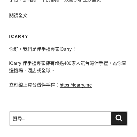
〈
閱讀全文
2
0
ICARRY
2
你好，我們是伴手禮專家iCarry！
0
台
iCarry 伴手禮專家擁有超過400家人氣台灣伴手禮，為你直
灣
送機場、酒店或全球。
名
立刻線上買台灣伴手禮：
https://icarry.me
店
伴
手
搜
禮
搜
尋
尋
推
關
薦
鍵