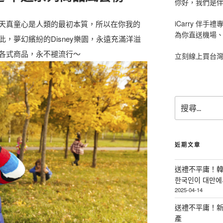
你好，我們是伴手
iCarry 伴
天真童心是人類的最初本質，所以在你我的
為你直送機場
，夢幻繽紛的Disney樂園，永遠充滿洋溢
各式商品，永不褪流行～
立刻線上買台
搜
尋
關
鍵
字
近期文章
:
送禮不平庸！韓
한국인이 대만에서
2025-04-14
送禮不平庸！新
產