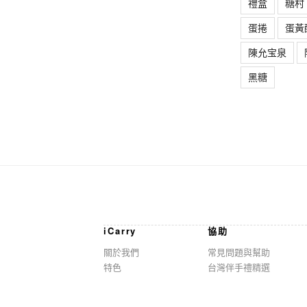
禮盒
糖村
蛋捲
蛋黃
陳允宝泉
黑糖
iCarry
協助
關於我們
常見問題與幫助
特色
台灣伴手禮精選