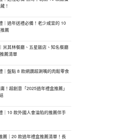
收藏！
手禮｜過年送禮必備！老少咸宜的 10
盒推薦
推薦｜米其林餐廳、五星飯店、知名餐廳
配推薦清單
手禮｜盤點 8 款網讚超涮嘴的肉鬆零食
庸！超創意「2025過年禮盒推薦」
結
手禮｜10 款外國人會淪陷的推薦伴手
盒推薦｜20 款過年禮盒推薦清單！長