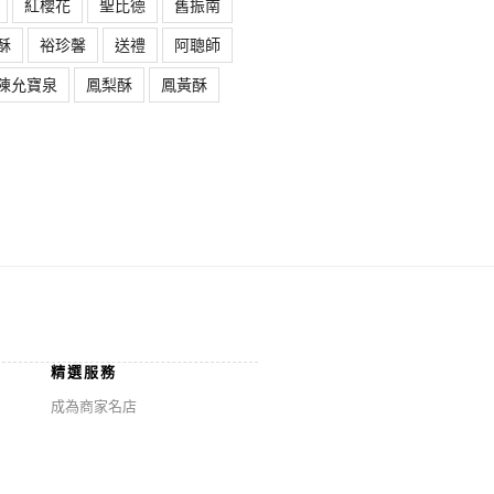
紅櫻花
聖比德
舊振南
酥
裕珍馨
送禮
阿聰師
陳允寶泉
鳳梨酥
鳳黃酥
精選服務
成為商家名店