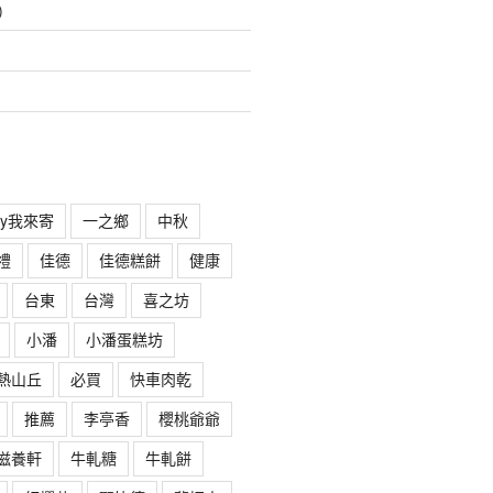
)
rry我來寄
一之鄉
中秋
禮
佳德
佳德糕餅
健康
台東
台灣
喜之坊
小潘
小潘蛋糕坊
熱山丘
必買
快車肉乾
推薦
李亭香
櫻桃爺爺
滋養軒
牛軋糖
牛軋餅