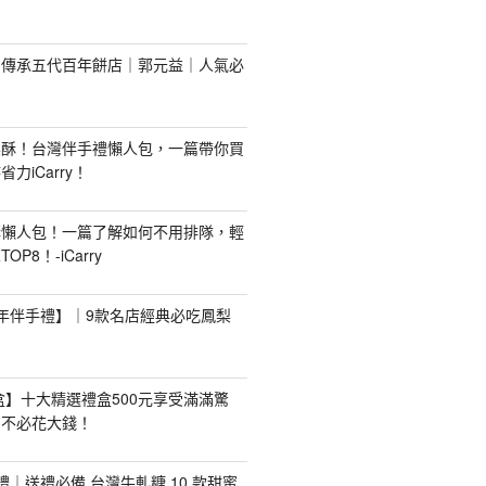
！傳承五代百年餅店｜郭元益｜人氣必
梨酥！台灣伴手禮懶人包，一篇帶你買
力iCarry！
購懶人包！一篇了解如何不用排隊，輕
P8！-iCarry
【新年伴手禮】｜9款名店經典必吃鳳梨
禮盒】十大精選禮盒500元享受滿滿驚
，不必花大錢！
手禮｜送禮必備 台灣牛軋糖 10 款甜蜜