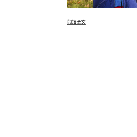
〈
閱讀全文
2
0
1
8
童
趣
風
萌
萌
當
道
卡