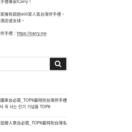
禮專家iCarry！
手禮專家擁有超過400家人氣台灣伴手禮，
、酒店或全球。
灣伴手禮：
https://icarry.me
搜
尋
國來台必買_TOP8最特別台灣伴手禮
 꼭 사는 인기 기념품 TOP8
加坡人來台必買_TOP8最特別台灣名