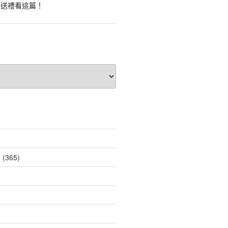
業送禮看這篇！
薦
(365)