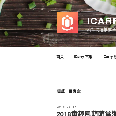
跳
至
主
ICAR
要
內
為您精選推薦全
容
首頁
iCarry 官網
iCarry
標籤:
百寶盒
發
2018-03-17
佈
2018童趣風萌萌當
於