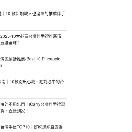
手禮｜10 款新加坡人也淪陷的推薦伴手
2025-10大必買台灣伴手禮推薦清
你直送全球！
台灣鳳梨酥推薦-Best 10 Pineapple
n
禮指南｜10款別出心裁、絕對必中的台
海外不用出門！iCarry台灣伴手禮專
出貨、直送到家！
台灣手信TOP10｜好吃還能直寄香