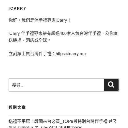
0
ICARRY
2
你好，我們是伴手禮專家iCarry！
0
台
iCarry 伴手禮專家擁有超過400家人氣台灣伴手禮，為你直
灣
送機場、酒店或全球。
手
立刻線上買台灣伴手禮：
https://icarry.me
信
推
介
搜
｜
搜
尋
尋
台
關
港
鍵
近期文章
名
字
:
人
送禮不平庸！韓國來台必買_TOP8最特別台灣伴手禮 한국
指
인이 대만에서 꼭 사는 인기 기념품 TOP8