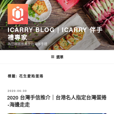
跳
至
主
要
內
ICARRY BLOG | ICARRY 伴手
容
禮專家
為您精選推薦全台灣伴手禮
選單
標籤:
花生愛陷蛋捲
發
2020-06-30
佈
2020 台灣手信推介｜台港名人指定台灣蛋捲
於
-海邊走走