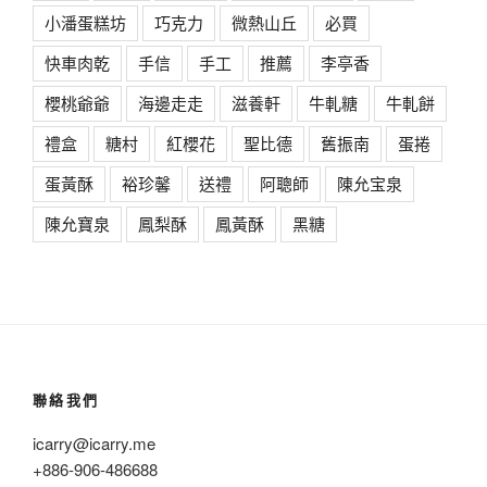
小潘蛋糕坊
巧克力
微熱山丘
必買
快車肉乾
手信
手工
推薦
李亭香
櫻桃爺爺
海邊走走
滋養軒
牛軋糖
牛軋餅
禮盒
糖村
紅櫻花
聖比德
舊振南
蛋捲
蛋黃酥
裕珍馨
送禮
阿聰師
陳允宝泉
陳允寶泉
鳳梨酥
鳳黃酥
黑糖
聯絡我們
icarry@icarry.me
+886-906-486688