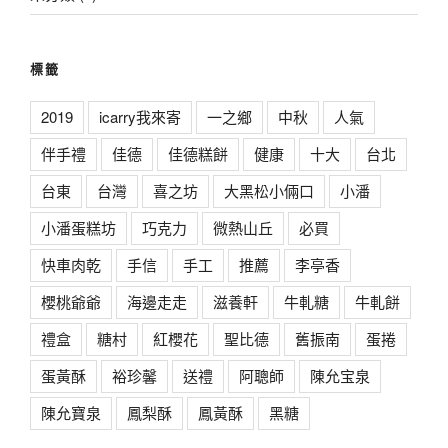
標籤
2019
icarry我來寄
一之鄉
中秋
人氣
伴手禮
佳德
佳德糕餅
健康
十大
台北
台東
台灣
喜之坊
大黑松小倆口
小潘
小潘蛋糕坊
巧克力
微熱山丘
必買
快車肉乾
手信
手工
推薦
李亭香
櫻桃爺爺
海邊走走
滋養軒
牛軋糖
牛軋餅
禮盒
糖村
紅櫻花
聖比德
舊振南
蛋捲
蛋黃酥
裕珍馨
送禮
阿聰師
陳允宝泉
陳允寶泉
鳳梨酥
鳳黃酥
黑糖