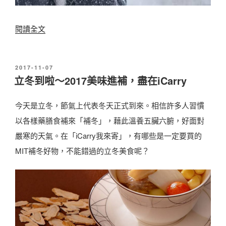
〈
閱讀全文
最
強
發
2017-11-07
寒
佈
立冬到啦～2017美味進補，盡在iCarry
於
流
來
今天是立冬，節氣上代表冬天正式到來。相信許多人習慣
襲
以各樣藥膳食補來「補冬」，藉此溫養五臟六腑，好面對
，
嚴寒的天氣。在「iCarry我來寄」，有哪些是一定要買的
M
MIT補冬好物，不能錯過的立冬美食呢？
I
T
保
暖
好