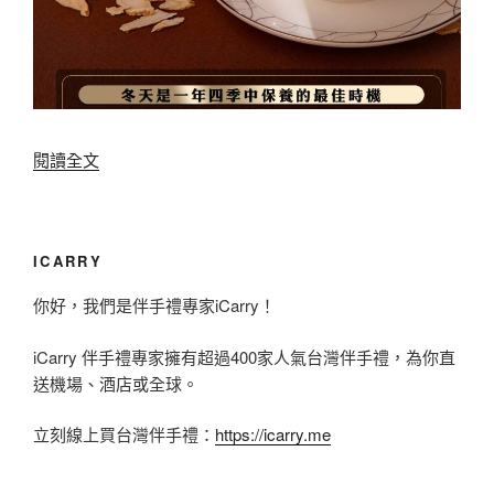
物
/
禦
寒
〈
閱讀全文
聖
立
品
冬
/
到
ICARRY
防
啦
寒
你好，我們是伴手禮專家iCarry！
～
推
iCarry 伴手禮專家擁有超過400家人氣台灣伴手禮，為你直
2
薦
送機場、酒店或全球。
0
隆
1
重
立刻線上買台灣伴手禮：
https://icarry.me
7
登
美
場