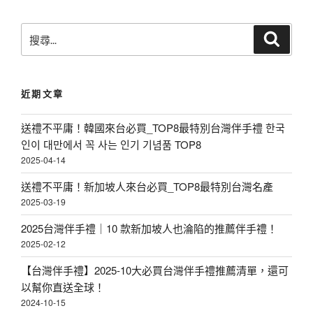
味
暖
搜
搜
進
心
尋
尋
補
報
關
鍵
，
你
近期文章
字
盡
知
:
在
！
送禮不平庸！韓國來台必買_TOP8最特別台灣伴手禮 한국
i
인이 대만에서 꼭 사는 인기 기념품 TOP8
〉
2025-04-14
C
a
送禮不平庸！新加坡人來台必買_TOP8最特別台灣名產
2025-03-19
r
r
2025台灣伴手禮｜10 款新加坡人也淪陷的推薦伴手禮！
2025-02-12
y
〉
【台灣伴手禮】2025-10大必買台灣伴手禮推薦清單，還可
以幫你直送全球！
2024-10-15