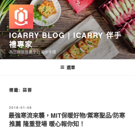
跳
至
主
要
內
ICARRY BLOG | ICARRY 伴手
容
禮專家
為您精選推薦全台灣伴手禮
選單
標籤:
蒜蓉
發
2018-01-08
佈
最強寒流來襲，MIT保暖好物/禦寒聖品/防寒
於
推薦 隆重登場 暖心報你知！