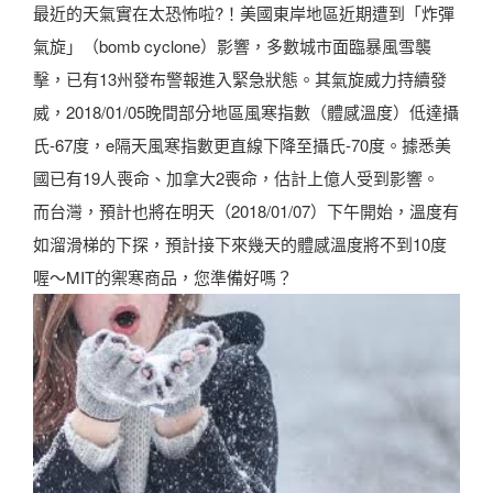
最近的天氣實在太恐怖啦?！美國東岸地區近期遭到「炸彈
氣旋」（bomb cyclone）影響，多數城市面臨暴風雪襲
擊，已有13州發布警報進入緊急狀態。其氣旋威力持續發
威，2018/01/05晚間部分地區風寒指數（體感溫度）低達攝
氏-67度，e隔天風寒指數更直線下降至攝氏-70度。據悉美
國已有19人喪命、加拿大2喪命，估計上億人受到影響。
而台灣，預計也將在明天（2018/01/07）下午開始，溫度有
如溜滑梯的下探，預計接下來幾天的體感溫度將不到10度
喔～MIT的禦寒商品，您準備好嗎？