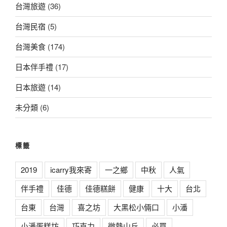
台灣旅遊
(36)
台灣民宿
(5)
台灣美食
(174)
日本伴手禮
(17)
日本旅遊
(14)
未分類
(6)
標籤
2019
icarry我來寄
一之鄉
中秋
人氣
伴手禮
佳德
佳德糕餅
健康
十大
台北
台東
台灣
喜之坊
大黑松小倆口
小潘
小潘蛋糕坊
巧克力
微熱山丘
必買