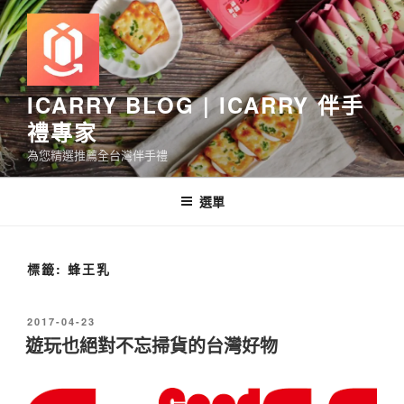
跳
至
主
要
內
ICARRY BLOG | ICARRY 伴手
容
禮專家
為您精選推薦全台灣伴手禮
選單
標籤:
蜂王乳
發
2017-04-23
佈
遊玩也絕對不忘掃貨的台灣好物
於