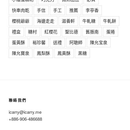
快車肉乾
手信
手工
推薦
李亭香
櫻桃爺爺
海邊走走
滋養軒
牛軋糖
牛軋餅
禮盒
糖村
紅櫻花
聖比德
舊振南
蛋捲
蛋黃酥
裕珍馨
送禮
阿聰師
陳允宝泉
陳允寶泉
鳳梨酥
鳳黃酥
黑糖
聯絡我們
icarry@icarry.me
+886-906-486688