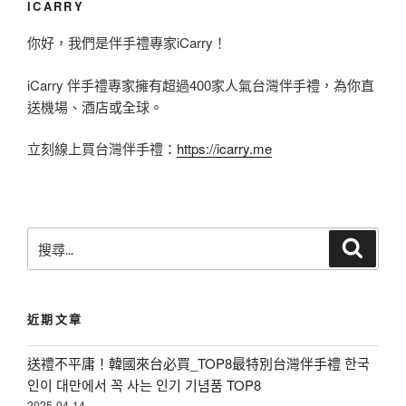
也
ICARRY
絕
你好，我們是伴手禮專家iCarry！
對
iCarry 伴手禮專家擁有超過400家人氣台灣伴手禮，為你直
不
送機場、酒店或全球。
忘
掃
立刻線上買台灣伴手禮：
https://icarry.me
貨
的
台
搜
搜
灣
尋
尋
好
關
鍵
物
近期文章
字
〉
:
送禮不平庸！韓國來台必買_TOP8最特別台灣伴手禮 한국
인이 대만에서 꼭 사는 인기 기념품 TOP8
2025-04-14