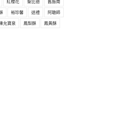
紅櫻花
聖比德
舊振南
酥
裕珍馨
送禮
阿聰師
陳允寶泉
鳳梨酥
鳳黃酥