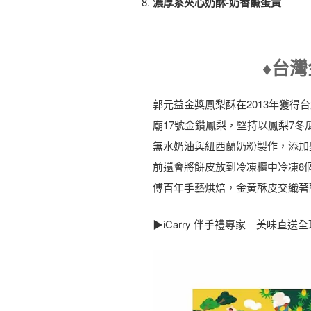
濃厚系夾心奶酥-奶香鹹蛋黃
♦️台
郭元益金獎鳳梨酥在2013年獲得
廟17號金鑽鳳梨，堅持以鳳梨7冬
無水奶油與紐西蘭奶粉製作，添加
前還會將餅皮放到冷凍櫃中冷凍8
傅百年手藝烘焙，金黃酥皮交織著
▶iCarry 伴手禮專家｜美味直送