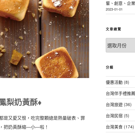
輩、創意、企
2023-01-01
文章總覽
文
章
總
覽
分類
優惠活動
(8)
台灣伴手禮推
你鳳梨奶黃酥♦️
台灣旅遊
(36)
台灣民宿
(5)
都是又愛又恨，吃完整顆總是熱量破表、罪
台灣美食
(174)
，把奶黃酥縮—小—啦！