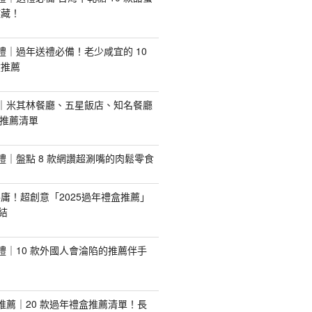
收藏！
手禮｜過年送禮必備！老少咸宜的 10
盒推薦
推薦｜米其林餐廳、五星飯店、知名餐廳
配推薦清單
手禮｜盤點 8 款網讚超涮嘴的肉鬆零食
庸！超創意「2025過年禮盒推薦」
結
手禮｜10 款外國人會淪陷的推薦伴手
盒推薦｜20 款過年禮盒推薦清單！長