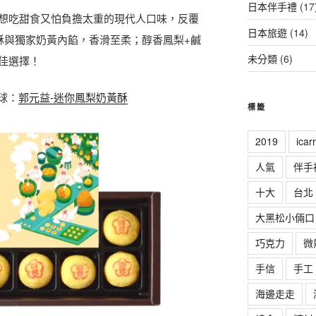
日本伴手禮
(17
想吃甜食又怕負擔太重的現代人口味，反覆
日本旅遊
(14)
黃酥與獨家奶黃內餡，香滑至柔；醇香鳳梨+鹹
未分類
(6)
佳選擇！
全球：
郭元益-迷你鳳梨奶黃酥
標籤
2019
ica
人氣
伴手
十大
台北
大黑松小倆口
巧克力
微
手信
手工
海邊走走