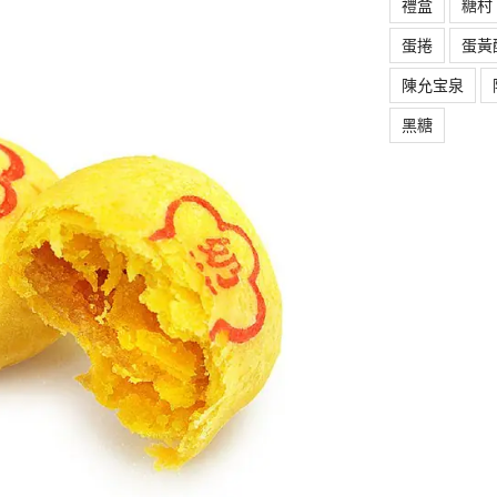
禮盒
糖村
蛋捲
蛋黃
陳允宝泉
黑糖