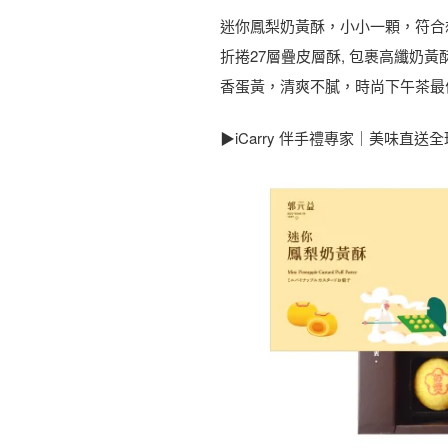
迷你鳳梨奶黃酥，小小一顆，符合
折捲27層疊皮層酥, 包裹高纖奶
香蛋黃，清爽不膩，時尚下午茶最
▶iCarry 伴手禮專家｜美味直送