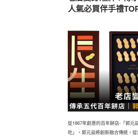
人氣必買伴手禮TOP
從1867年創意的百年餅店-「郭
吃」，郭元益將創新融合傳統，從