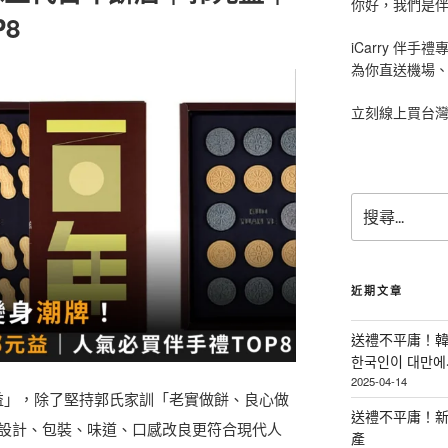
你好，我們是伴手
8
iCarry 伴
為你直送機場
立刻線上買台
搜
尋
關
鍵
字
近期文章
:
送禮不平庸！韓
한국인이 대만에서
2025-04-14
元益」，除了堅持郭氏家訓「老實做餅、良心做
送禮不平庸！新
設計、包裝、味道、口感改良更符合現代人
產