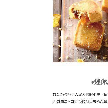
♦️迷
想到奶黃酥，大家大概跟小編一樣
惡感滿滿，郭元益聽到大家的心聲