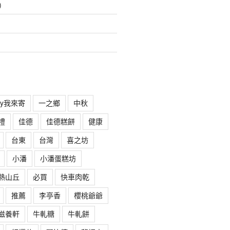
)
rry我來寄
一之鄉
中秋
禮
佳德
佳德糕餅
健康
台東
台灣
喜之坊
小潘
小潘蛋糕坊
熱山丘
必買
快車肉乾
推薦
李亭香
櫻桃爺爺
滋養軒
牛軋糖
牛軋餅