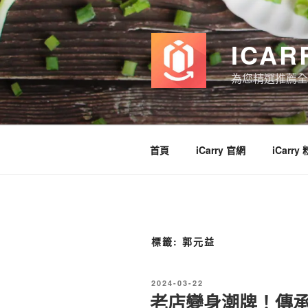
跳
至
主
ICAR
要
內
為您精選推薦全
容
首頁
iCarry 官網
iCarry
標籤:
郭元益
發
2024-03-22
佈
老店變身潮牌！傳
於