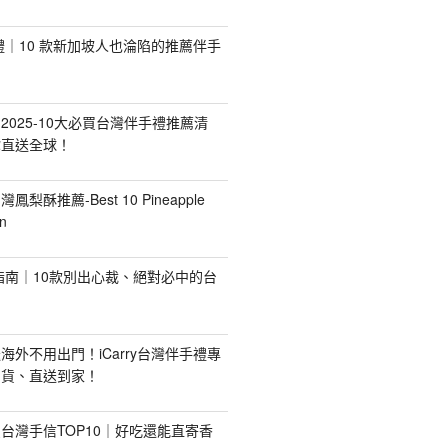
手禮｜10 款新加坡人也淪陷的推薦伴手
2025-10大必買台灣伴手禮推薦清
你直送全球！
台灣鳳梨酥推薦-Best 10 Pineapple
n
禮指南｜10款別出心裁、絕對必中的台
海外不用出門！iCarry台灣伴手禮專
出貨、直送到家！
台灣手信TOP10｜好吃還能直寄香