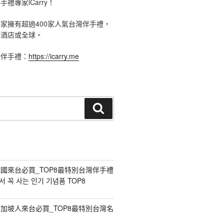
禮專家iCarry！
手禮專家擁有超過400家人氣台灣伴手禮，
、酒店或全球。
灣伴手禮：
https://icarry.me
搜
尋
國來台必買_TOP8最特別台灣伴手禮
 꼭 사는 인기 기념품 TOP8
加坡人來台必買_TOP8最特別台灣名