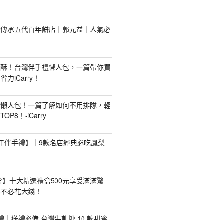
！傳承五代百年餅店｜郭元益｜人氣必
梨酥！台灣伴手禮懶人包，一篇帶你買
力iCarry！
購懶人包！一篇了解如何不用排隊，輕
P8！-iCarry
【新年伴手禮】｜9款名店經典必吃鳳梨
禮盒】十大精選禮盒500元享受滿滿驚
，不必花大錢！
手禮｜送禮必備 台灣牛軋糖 10 款甜蜜