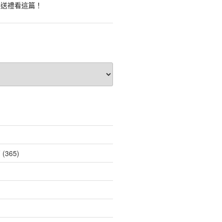
業送禮看這篇！
薦
(365)