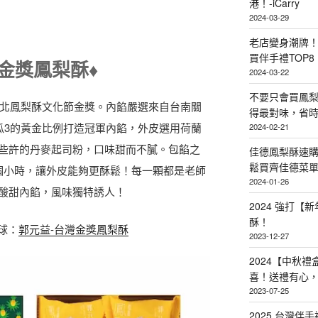
港！-iCarry
2024-03-29
老店變身潮牌
買伴手禮TOP8
灣金獎鳳梨酥♦️
2024-03-22
不要只會買鳳
台北鳳梨酥文化節金獎。內餡嚴選來自台南關
得最對味，省時省
瓜3的黃金比例打造冠軍內餡，外皮選用荷蘭
2024-02-21
些許的丹麥起司粉，口味甜而不膩。包餡之
佳德鳳梨酥速
鬆買齊佳德菜單TO
個小時，讓外皮能夠更酥鬆！每一顆都是老師
2024-01-26
酸甜內餡，風味獨特誘人！
2024 強打
酥！
全球：
郭元益-台灣金獎鳳梨酥
2023-12-27
2024【中秋
喜！送禮有心
2023-07-25
2025 台灣伴