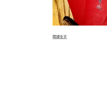
〈
閱讀全文
不
一
樣
的
文
青
風
新
春