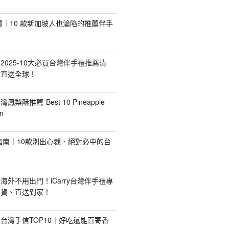
手禮｜10 款新加坡人也淪陷的推薦伴手
2025-10大必買台灣伴手禮推薦清
你直送全球！
台灣鳳梨酥推薦-Best 10 Pineapple
n
禮指南｜10款別出心裁、絕對必中的台
海外不用出門！iCarry台灣伴手禮專
出貨、直送到家！
台灣手信TOP10｜好吃還能直寄香