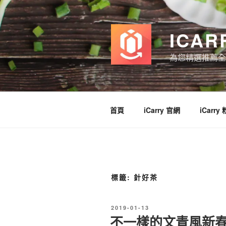
跳
至
主
ICAR
要
內
為您精選推薦全
容
首頁
iCarry 官網
iCarry
標籤:
針好茶
發
2019-01-13
佈
不一樣的文青風新春賀
於