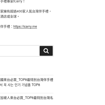
禮專家iCarry！
手禮專家擁有超過400家人氣台灣伴手禮，
、酒店或全球。
灣伴手禮：
https://icarry.me
搜
尋
國來台必買_TOP8最特別台灣伴手禮
 꼭 사는 인기 기념품 TOP8
加坡人來台必買_TOP8最特別台灣名