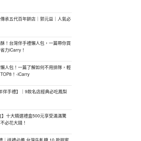
！傳承五代百年餅店｜郭元益｜人氣必
梨酥！台灣伴手禮懶人包，一篇帶你買
力iCarry！
購懶人包！一篇了解如何不用排隊，輕
P8！-iCarry
【新年伴手禮】｜9款名店經典必吃鳳梨
禮盒】十大精選禮盒500元享受滿滿驚
，不必花大錢！
手禮｜送禮必備 台灣牛軋糖 10 款甜蜜