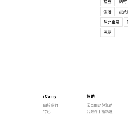
禮盒
糖村
蛋捲
蛋黃
陳允宝泉
黑糖
iCarry
協助
關於我們
常見問題與幫助
特色
台灣伴手禮精選