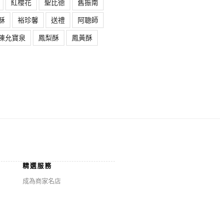
紅櫻花
聖比德
舊振南
酥
裕珍馨
送禮
阿聰師
陳允寶泉
鳳梨酥
鳳黃酥
精選服務
成為商家名店