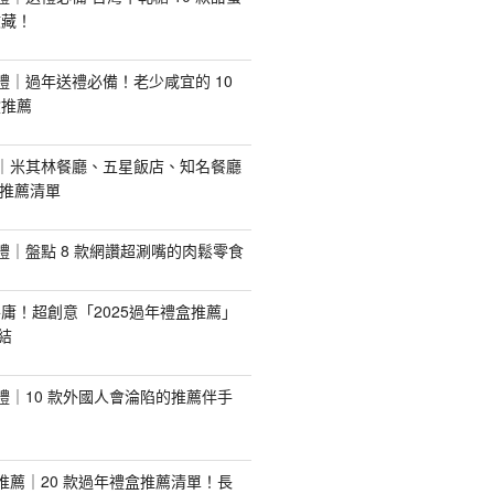
收藏！
手禮｜過年送禮必備！老少咸宜的 10
盒推薦
推薦｜米其林餐廳、五星飯店、知名餐廳
配推薦清單
手禮｜盤點 8 款網讚超涮嘴的肉鬆零食
庸！超創意「2025過年禮盒推薦」
結
手禮｜10 款外國人會淪陷的推薦伴手
盒推薦｜20 款過年禮盒推薦清單！長