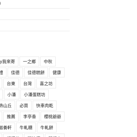
)
rry我來寄
一之鄉
中秋
禮
佳德
佳德糕餅
健康
台東
台灣
喜之坊
小潘
小潘蛋糕坊
熱山丘
必買
快車肉乾
推薦
李亭香
櫻桃爺爺
滋養軒
牛軋糖
牛軋餅