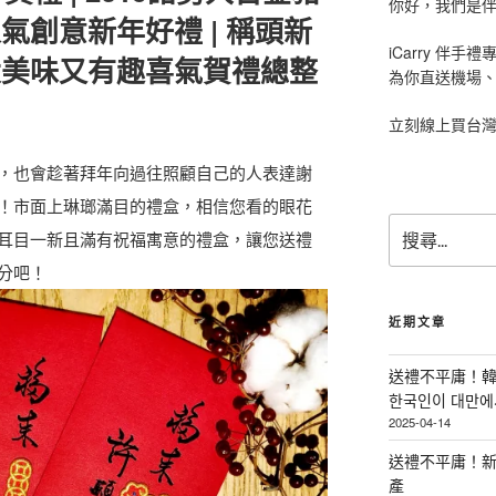
你好，我們是伴手
人氣創意新年好禮 | 稱頭新
iCarry 伴
十大美味又有趣喜氣賀禮總整
為你直送機場
立刻線上買台
，也會趁著拜年向過往照顧自己的人表達謝
！市面上琳瑯滿目的禮盒，相信您看的眼花
搜
耳目一新且滿有祝福寓意的禮盒，讓您送禮
尋
分吧！
關
鍵
字
近期文章
:
送禮不平庸！韓
한국인이 대만에서
2025-04-14
送禮不平庸！新
產