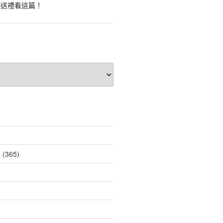
業送禮看這篇！
薦
(365)